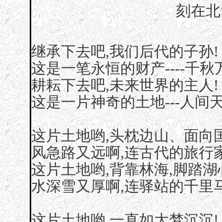
刻在北
继承下去吧,我们后代的子孙!
这是一笔永恒的财产----千秋
耕耘下去吧,未来世界的主人!
这是一片神奇的土地---人间
这片土地哟,头枕边山、面向国
风急路又远啊,连古代的旅行
这片土地哟,背靠林海,脚踏湖
水深雪又厚啊,连驿站的千里
这片土地哟,一直如大梦沉沉!