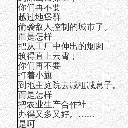
你们再不要
越过地堡群
偷袭敌人控制的城市了。
而是怎样
把从工厂中伸出的烟囱
筑得直上云霄；
你们再不要
打着小旗
到地主庭院去减租减息子。
而是怎样
把农业生产合作社
办得又多又好。……
是呵