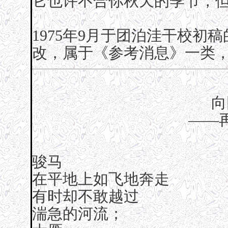
它也许不合你秋天的季节，
1975年9月于团泊洼干校初
改，属于《参考消息》一类，
向
——
骏马
在平地上如飞地奔走
有时却不敢越过
湍急的河流；