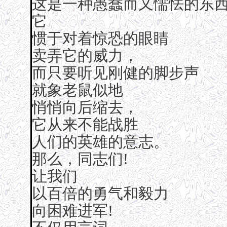
这是一种愚蠢而又懦怯的东
它
惯于对着惊恐的眼睛
卖弄它的威力，
而只要听见刚健的脚步声
就象老鼠似地
悄悄向后缩去，
它从来不能战胜
人们的英雄的意志。
那么，同志们!
让我们
以百倍的勇气和毅力
向困难进军!