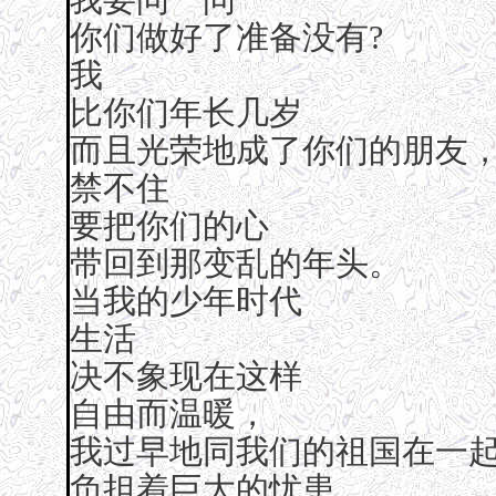
你们做好了准备没有?
我
比你们年长几岁
而且光荣地成了你们的朋友
禁不住
要把你们的心
带回到那变乱的年头。
当我的少年时代
生活
决不象现在这样
自由而温暖，
我过早地同我们的祖国在一
负担着巨大的忧患，