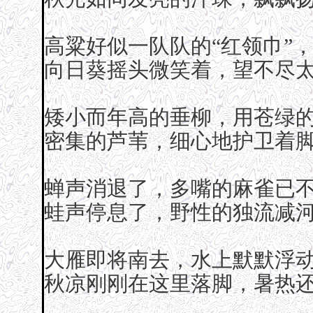
高粱好似一队队的“红领巾”
向日葵摇头微笑着，望不尽
矮小而年高的垂柳，用苍绿
密集的芦苇，细心地护卫着
蝉声消退了，多嘴的麻雀已
蛙声停息了，野性的独流减
大雁即将南去，水上默默浮
秋凉刚刚在这里落脚，暑热