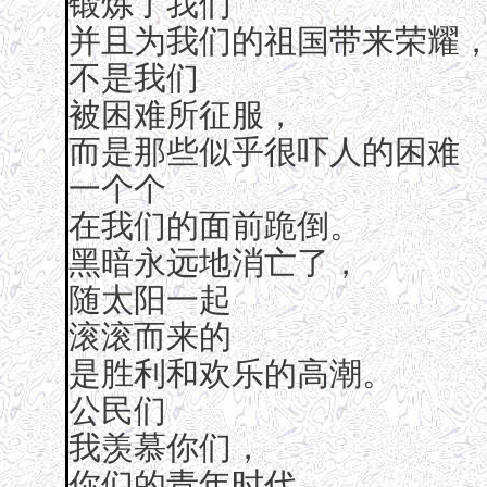
锻炼了我们
并且为我们的祖国带来荣耀
不是我们
被困难所征服，
而是那些似乎很吓人的困难
一个个
在我们的面前跪倒。
黑暗永远地消亡了，
随太阳一起
滚滚而来的
是胜利和欢乐的高潮。
公民们
我羡慕你们，
你们的青年时代