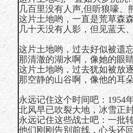
几百里没有人声,但听狼嚎、
这片土地哟，一直是荒草森
几十天没有人影，但见蓝天
这片土地哟，过去好似被遗
那清澈的湖水啊，像她的眼
这片土地哟，过去犹如被放
那空静的山谷啊，像他的耳
永远记住这个时间吧：1954
北风早已吹裂大地，冰雪正
永远记住这些战士吧：一批
他们刚刚告别前线，心头还