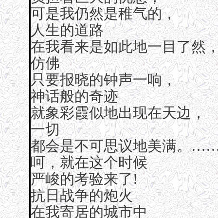
可是我仍然是稚气的，
人生的道路
在我看来是如此地一目了然
仿佛
只要报晓的钟声一响，
神话般的奇迹
就象彩霞似地出现在天边，
一切
都会是不可思议地美满。…
呵，就在这个时候
严峻的考验来了!
抗日战争的炮火
在我寄居的城市中