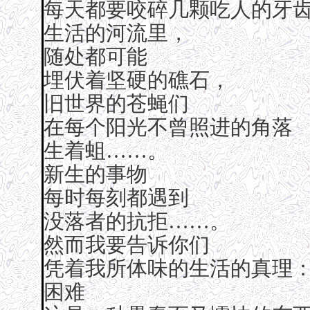
每天都要咬碎几颗吃人的牙
生活的河流里，
随处都可能
埋伏着坚硬的礁石，
旧世界的苍蝇们
在每个阳光不曾照进的角落
生着蛆……。
新生的事物
每时每刻都遇到
没落者的抗拒……。
然而我要告诉你们
凭着我所体味的生活的真理
困难