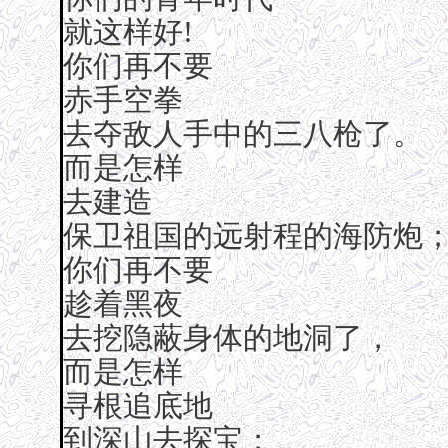
就这样好!
你们再不要
赤手空拳
去夺敌人手中的三八枪了。
而是怎样
去建造
保卫祖国的远射程的海防炮
你们再不要
趁着黑夜
去挖隐蔽身体的地洞了，
而是怎样
寻根追底地
到深山去探宝；