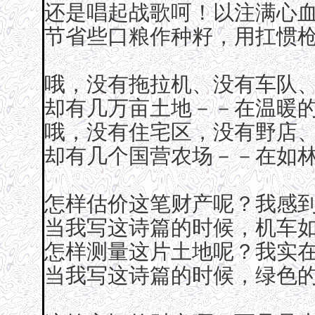
还是唱起战歌呵！以注满心
节省些口粮作种籽，用扛惯
哦，没有拖拉机、没有车队
却有几万亩土地－－在温暖
哦，没有住宅区，没有野店
却有几个国营农场－－在如
怎样估价这笔财产呢？我感
当我写这诗篇的时候，机车
怎样测量这片土地呢？我实
当我写这诗篇的时候，绿色