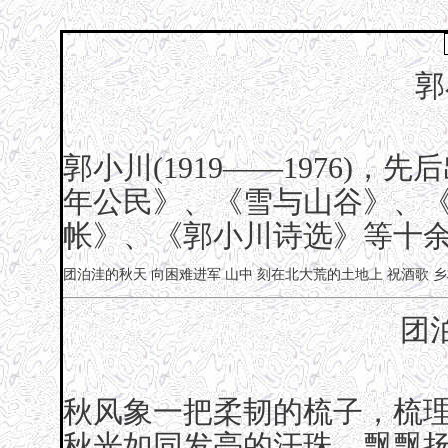
郭
郭小川(1919——1976)
年公民》、《雪与山谷》、
帐》、《郭小川诗选》等十
团泊洼的秋天
向困难进军
山中
刻在北大荒的土地上
祝酒歌
乡
团
秋风象一把柔韧的梳子，梳
秋光如同发亮的汗珠，飘飘