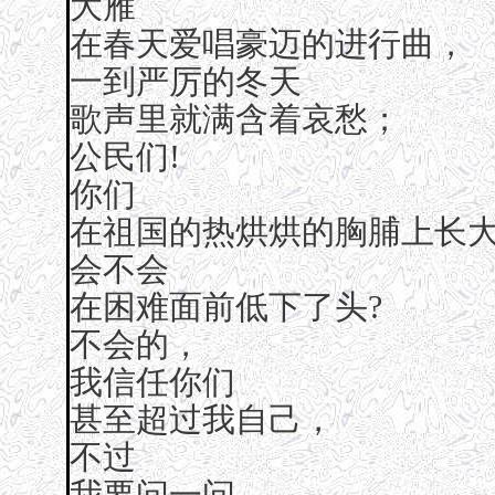
大雁
在春天爱唱豪迈的进行曲，
一到严厉的冬天
歌声里就满含着哀愁；
公民们!
你们
在祖国的热烘烘的胸脯上长
会不会
在困难面前低下了头?
不会的，
我信任你们
甚至超过我自己，
不过
我要问一问