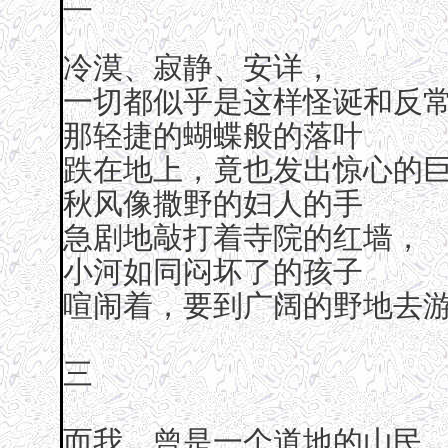
冷漠、寂静、安详，
一切都似乎是这样怪诞和反
那轻捷的蝴蝶般的落叶
跌在地上，竟也发出惊心的
秋风像撒野的妇人的手
急剧地敲打着寺院的红墙，
小河如同闷坏了的孩子
喧闹着，要到广阔的野地去
三
而我，曾是一个道地的山民