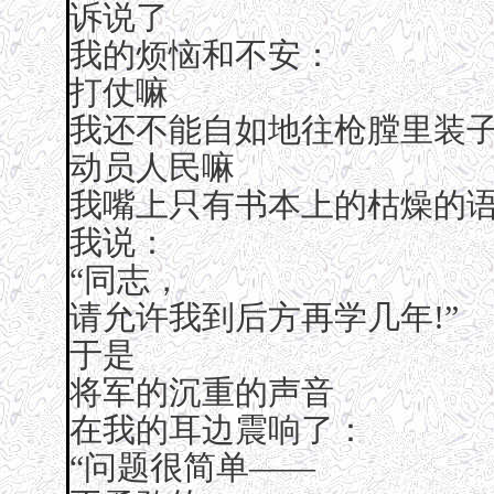
诉说了
我的烦恼和不安：
打仗嘛
我还不能自如地往枪膛里装
动员人民嘛
我嘴上只有书本上的枯燥的
我说：
“同志，
请允许我到后方再学几年!”
于是
将军的沉重的声音
在我的耳边震响了：
“问题很简单——