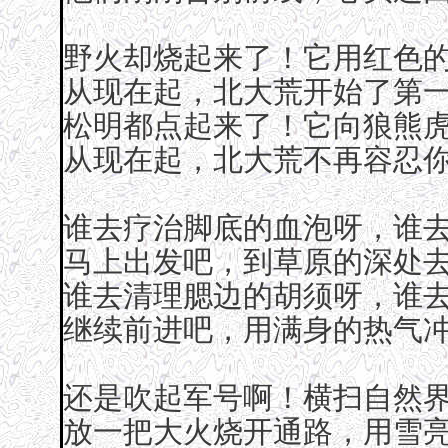
野火却烧起来了！它用红色
从现在起，北大荒开始了第
松明都点起来了！它向狼熊
从现在起，北大荒不再容忍
谁去疗治脚底的血泡呀，谁
马上出发吧，到草原的深处
谁去清理腮边的胡须呀，谁
继续前进吧，用满身的热气
还是吹起军号啊！横扫自然界
放一把大火烧开通路，用雪