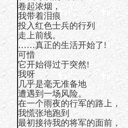
卷起浓烟，
我带着泪痕
投入红色士兵的行列
走上前线。
……真正的生活开始了!
可惜
它开始得过于突然!
我呀
几乎是毫无准备地
遭遇到一场风险。
在一个雨夜的行军的路上，
我慌张地跑到
最初接待我的将军的面前，