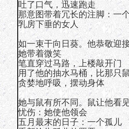
吐了口气，迅速跑走
那意图带着冗长的注脚：一
乳房下垂的女人
如一束干向日葵。他恭敬迎
她带着微笑
笔直穿过马路，上楼敲开门
用了他的抽水马桶，比那只
贪婪地呼吸，摆动身体
她与鼠有所不同。鼠让他看
忧伤：她使他领会
五月最末的日子：一个孤儿