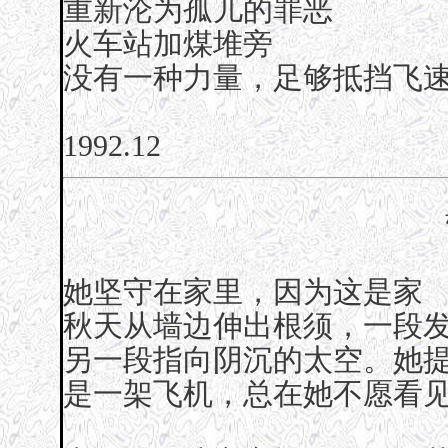
重新沦为孤儿的罪恶
火车站加煤堆旁
没有一种力量，足够抵挡飞
1992.12
她坚守在家里，因为这是家
秋天从墙边伸出根须，一段
另一段指向阴沉的太空。她
是一架飞机，总在她不愿看