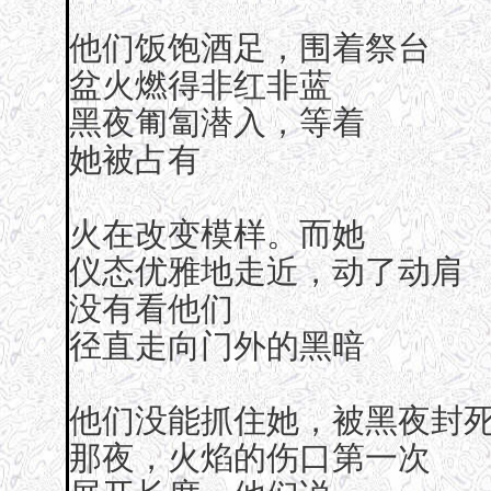
他们饭饱酒足，围着祭台
盆火燃得非红非蓝
黑夜匍匐潜入，等着
她被占有
火在改变模样。而她
仪态优雅地走近，动了动肩
没有看他们
径直走向门外的黑暗
他们没能抓住她，被黑夜封
那夜，火焰的伤口第一次