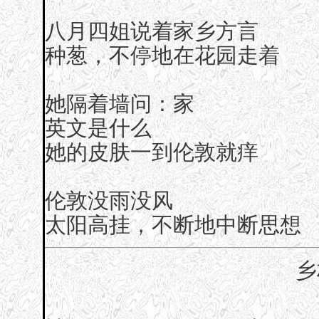
八月四姐说着家乡方言
种葱，不停地在花园走着
她隔着墙问：家
英文是什么
她的皮肤一到伦敦就痒
伦敦没雨没风
太阳高挂，不断地中断思想
乡