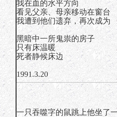
我在血的水平方向
看见父亲、母亲移动在窗台
我遭到他们遗弃，再次成为
黑暗中一所鬼祟的房子
只有床温暖
死者静候床边
1991.3.20
一只吞噬字的鼠跳上他坐了