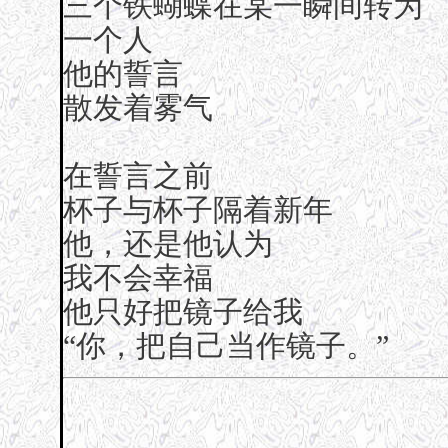
三个铁蝴蝶在某一瞬间转为
一个人
他的誓言
散发着雾气
在誓言之前
杯子与杯子隔着新年
他，还是他认为
我不会幸福
他只好把镜子给我
“你，把自己当作镜子。”