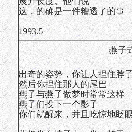
展开长度。他们说
这，的确是一件糟透了的事
1993.5
燕子
出奇的姿势，你让人捏住脖
然后你捏住那人的尾巴
燕子与燕子做梦时常常这样
燕子们投下一个影子
你们就醒来，并且吃惊地眨