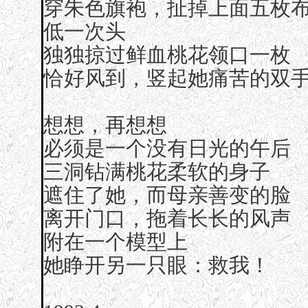
穿朱色旗袍，扯掉上面五枚
低一次头
独独掠过鲜血桃花领口一枚
恰好风到，竖起她痛苦的双
想想，再想想
必须是一个没有日光的午后
三洞钻满桃花柔软的身子
遮住了她，而母亲善变的脸
离开门口，拖着长长的风声
附在一个模型上
她睁开另一只眼：救我！