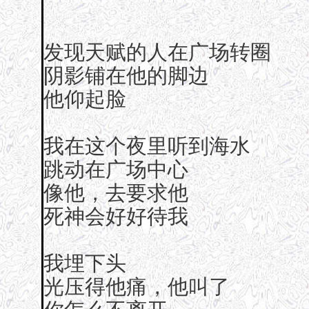
发现天赋的人在广场转圈
阴影铺在他的脚边
他仰起脸
我在这个夜里听到海水
跳动在广场中心
像他，去要求他
死神会好好待我
我埋下头
光压得他痛，他叫了