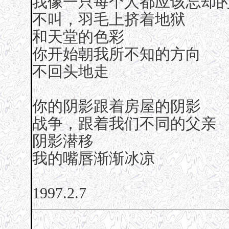
我像一只每个人都应该忘却
不叫，羽毛上挤着地狱
和天堂的色彩
你开始朝我所不知的方向
不回头地走
你的阴影跟着房屋的阴影
战争，跟着我们不同的父亲
阴影潜移
我的嘴唇渐渐冰凉
1997.2.7