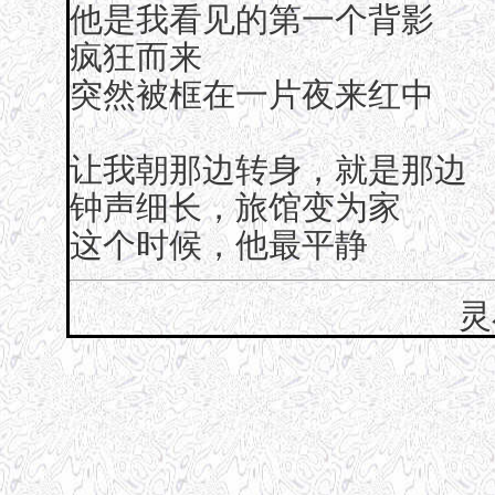
他是我看见的第一个背影
疯狂而来
突然被框在一片夜来红中
让我朝那边转身，就是那边
钟声细长，旅馆变为家
这个时候，他最平静
灵