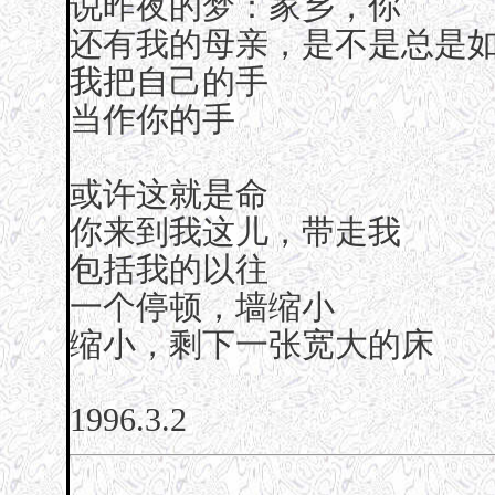
说昨夜的梦：家乡，你
还有我的母亲，是不是总是
我把自己的手
当作你的手
或许这就是命
你来到我这儿，带走我
包括我的以往
一个停顿，墙缩小
缩小，剩下一张宽大的床
1996.3.2