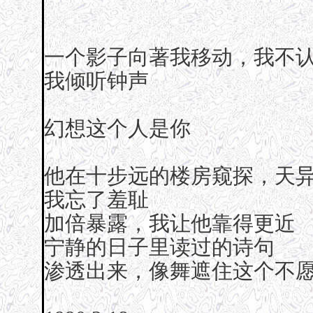
一个影子向著我移动，我不
我倾听钟声
幻想这个人是你
他在十步远的楼房窥探，天
我忘了羞耻
加倍暴露，我让他靠得更近
宁静的日子里读过的诗句
渗透出来，像舞遮住这个不