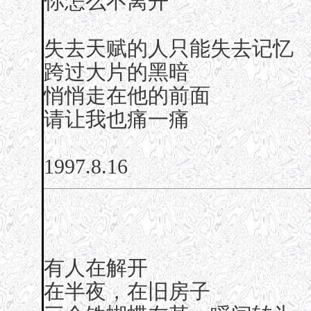
你怎么不离开
失去天赋的人只能失去记忆
跨过大片的黑暗
悄悄走在他的前面
请让我也痛一痛
1997.8.16
有人在解开
在半夜，在旧房子