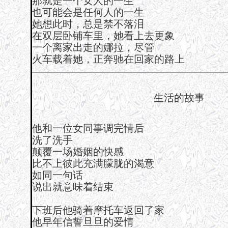
那就是一个女人的一生
也可能会是任何人的一生
她想此时，总是禁不落泪
在双层卧铺车里，她看上去更象
一个离家出走的娜拉，尽管
火车载着她，正奔驰在回家的路上
生活的故事
他和一位女同事调完情后
洗了洗手
颠覆一场婚姻的快感
比不上彼此充满朦胧的渴意
如同一句话
说出就意味着结束
下班后他骑着摩托车返回了家
他早年信誓旦旦的爱情