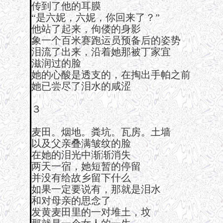
传到了他的耳膜
“是六妮，六妮，你回来了？”
他站了起来，佝偻的身影
象一个百米赛跑运员预备后的姿势
泪流了出来，沿着她那被丁家宜
滋润过的脸
她的心酸是透支的，在掏出手帕之前
她已尝尽了泪水的咸涩
３
麦田。烟地。粪坑。瓦房。土墙
以及父亲叠满皱纹的脸
在她的泪光中渐渐消失
两天一宿，她短暂的停留
并没有给故乡留下什么
如果一定要说有，那就是泪水
和对母亲的思念了
发黄麦田里的一对堆土，坟