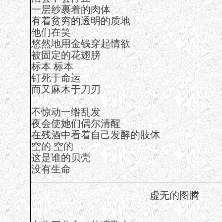
一层纱裹着的肉体
有着贫穷的透明的质地
他们在笑
悠然地用金钱穿起情欲
被固定的花翅膀
标本 标本
钉死于命运
而又麻木于刀刃
不惊动一绺乱发
夜会使她们偶尔清醒
在残酒中看着自己发酵的肢体
空的 空的
这是谁的贝壳
没有生命
虚无的图腾