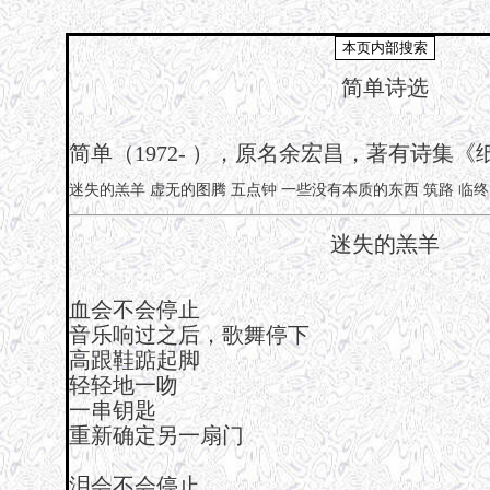
简单诗选
简单（1972- ），原名余宏昌，著有诗集
迷失的羔羊
虚无的图腾
五点钟
一些没有本质的东西
筑路
临终
迷失的羔羊
血会不会停止
音乐响过之后，歌舞停下
高跟鞋踮起脚
轻轻地一吻
一串钥匙
重新确定另一扇门
泪会不会停止