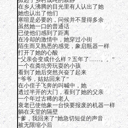
掀起了乡村成吨的寂静
在乡人沸腾的目光里有人认出了她
她也认出了他们
寒喧是必要的，问候并不显得多余
虽然她一口的普通话
已使他们感到了距离
在冷却的激情中，她穿过小街
陌生而又熟悉的感觉，象启瓶器一样
打开了她的心酸
“父亲会变成什么样？五年了……。。”
一个在粪坑旁玩耍的小孩
看到了她后突然兴奋了起来
“爷爷，姑姑回来了”
在小侄子飞奔的叫喊中，她
透过半开的大门，看到了她的父亲
一个年过古稀的老人
衰老已使他象一台快要报废的机器一样
躺在天堂的隔壁
“爹，我回来了”她急切短促的声音
被无限缩小后