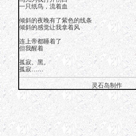
一只纸鸟，流着血
倾斜的夜晚有了紫色的线条
倾斜的感觉让我拿着风
连上帝都睡着了
但我醒着
孤寂。黑。
孤寂……
灵石岛制作