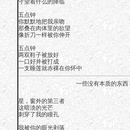
守望着什么的降临
五点钟
你默默地把我亲吻
那叠在肉体里的欲望
像折刀一样被你伸开
五点钟
两双鞋子被放好
一口好井被打成
一支睡莲就赤裸在你怀中
一些没有本质的东西
星，窗外的第三者
这暗淡的光芒
刺穿了我的瞳孔
我被你的眼光剥落