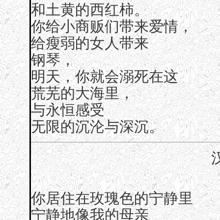
和土黄的西红柿。
你给小商贩们带来爱情，
给瘦弱的女人带来
钢琴，
明天，你就会溺死在这
荒芜的大海里，
与永恒感受
无限的沉沦与深沉。
你居住在玫瑰色的宁静里
宁静地像我的母亲