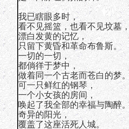
我已瞎眼多时，
看不见摇篮，也看不见坟墓
漂白发黄的记忆，
只留下黄昏和革命布鲁斯。
一切的一切，
都倘徉于梦中，
做着同一个古老而苍白的梦
可一只鲜红的钢琴，
一个小女孩的房间，
唤起了我全部的幸福与陶醉
奇异的阳光，
覆盖了这座活死人城。