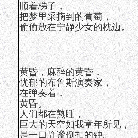
顺着梯子，
把梦里采摘到的葡萄，
偷偷放在宁静少女的枕边。
黄昏，麻醉的黄昏，
忧郁的布鲁斯演奏家，
在弹奏着，
黄昏。
人们都在熟睡，
巨大的天空如我童年所见，
是一口静谧倒扣的钟。