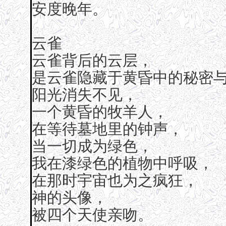
安度晚年。
云雀
云雀背后的云层，
是云雀隐藏于黄昏中的秘密
阳光消失不见，
一个黄昏的牧羊人，
在等待墓地里的钟声，
当一切成为绿色，
我在漆绿色的植物中呼吸，
在那时宇宙也为之疯狂，
神的头像，
被四个天使亲吻。