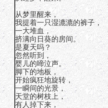
从梦里醒来，
我提着一只湿漉漉的裤子，
一大堆血，
挤满向日葵的房间。
是夏天吗？
忽然听到，
婴儿的啼泣声。
脚下的地板，
开始疯狂地旋转，
一瞬间的光景，
天堂的树枝上，
有人掉下来，