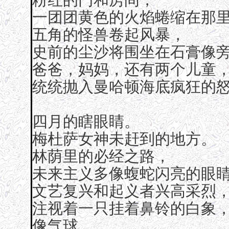
一团团黄色的火焰蜷缩在那
五角的怪兽卷起风暴，
史前的尘沙将围坐在石膏像
爸爸，妈妈，还有两个儿童
统统抛入曼哈顿海底疯狂的
四月的瞎眼睛。
梅杜萨女神未赶到的地方。
林荫里的必经之路，
未来主义多像蝮蛇闪亮的眼
文艺复兴和起义者兴高采烈
注视着一只挂着鼻铃的白象
像气球，