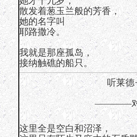
她才十九岁，
散发着葱玉兰般的芳香，
她的名字叫
耶路撒冷。
我就是那座孤岛，
接纳触礁的船只。
听莱德
————
这里全是空白和沼泽，