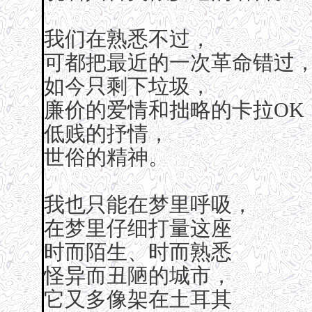
我们在熟悉不过，
可都把最近的一次革命错过
如今只剩下垃圾，
廉价的爱情和拙略的卡拉OK
低贱的抒情，
世俗的精神。
我也只能在梦里呼吸，
在梦里仔细打量这座
时而陌生、时而熟悉
怪异而丑陋的城市，
它又多像架在土耳其