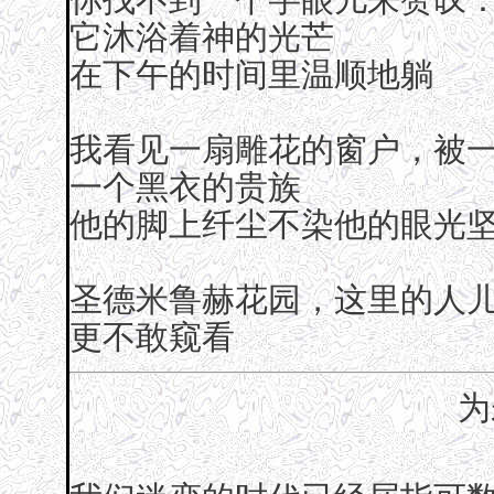
它沐浴着神的光芒
在下午的时间里温顺地躺
我看见一扇雕花的窗户，被
一个黑衣的贵族
他的脚上纤尘不染他的眼光
圣德米鲁赫花园，这里的人
更不敢窥看
为