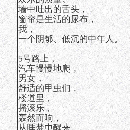
墙中吐出的舌头，
窗帘是生活的尿布，
我，
一个阴郁、低沉的中年人。
5号路上，
汽车慢慢地爬，
男女，
舒适的甲虫们，
楼道里，
摇滚乐，
轰然而响，
从睡梦中醒来。