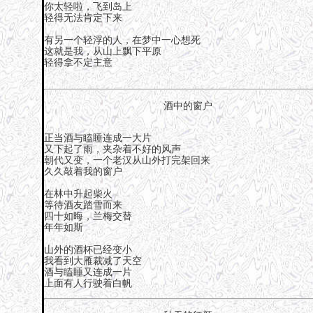
你太轻啦，飞到岛上
轻得无法肯定下来
有另一个轻浮的人，在梦中一心想死
这就是我，从山上飘下平原
轻得拿不定主意
酒中的窗户
正当酒与瞌睡连成一大片
又下起了雨，夹杂着不好的风声
朝代又变，一个老汉从山外打完架回来
久久敲着我的窗户
在林中升起柴火
等待酒友踏雪而来
四十如晦，兰梅交替
年年如斯
山外的酒杯已经变小
我看到大雁裁减了天空
酒与瞌睡又连成一片
上面有人行驶着白帆