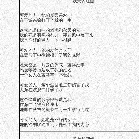
秋天的红颜
可爱的人，她的期限是水
在下游徐徐打开了我的一生
这大地是山中的老虎和秋天的云
我的死是羽毛的努力，要在风中落下来
我是不好的男人，内心很轻
可爱的人，她的发丝是人间
在蓝马车中徐徐梳开了我的视野
这天空是一片云的叹气，蓝得姓李
风被年龄拖延成了我的姓名
一个女人在蓝马车中不爱我
可爱的人，这个尘世通过你伤害了我
大海在波浪中打碎了水
这个尘世的多余部分就是我
在海中又被浪废成水
她却在秋末的梳妆中将一生敷衍而过
可爱的人，她也是不好的女子
她的性别吹动着云，拖延了我的内心
灵石岛制作