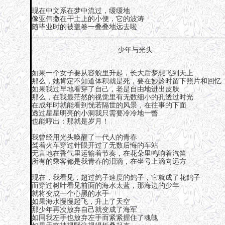
现在中文系在梦中流过，缓缓地
像亚伟撒在干土上的小便，它的波涛
随毕业时的被盖卷一叠叠地远去啦
少年与光头
如果一个女子要从容貌里升起，长大后梦想飞到天上
那么，她肯定不知道体积就是死，要在妙龄时留下照片和回忆
如果我过早地看穿了自己，老是自由地进出皮肤
那么，在我最茫然的视觉里有无数细小的孔透过时光
在成年时就能看到恍若隔世的风景，在往事的下面
透过星星明亮的小洞我只需要冷冷地一瞥
也能哼出：那就是岁月！
我曾经用光头唤醒了一代人的青春
驾着火车穿过针眼开过了无数后悔的车站
无言地在香气里运输着节奏，在花朵里鸣响着汽笛
所有的乘客都是我青春的泪滴，在坐号上滴向远方
现在，我看见，超过鸽子速度的鸽子，它就成了花鸽子
而穿过树叶看见前面的海水太蓝，那海边的少年
就将变成一个心黑的水手
如果海水慢慢起飞，升上了天空
那少年再次放弃自己就变成了海军
如同我左手也放弃左手而紧紧握住了魂魄