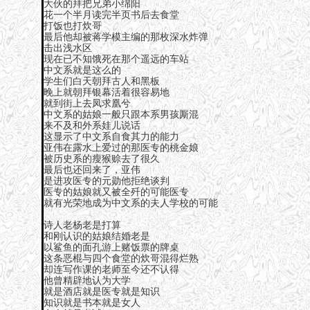
大伙的拜把兄弟小绵阳
花一个半月读完半页书后去食堂
打饭也打炊哥
最后他却被蒋学模主编的那枚深水炸弹
击出浅水区
现在已不知饿死在那个遥远的车站
中文系就是这么的
学生们白天朝拜古人和黑板
晚上就朝拜银幕活着很容易地
就到街上去凤求凰兮
中文系的姑娘一般只跟本系男孩厮混
来不及和外系娃儿说话
这显示了中文系自食其力的能力
亚伟在露水上爱过的那医专的桃金娘
被历史系的瘦猴赊去了很久
最后也还回来了，亚伟
是进攻医专的元勋他拒绝谈判
医专的姑娘就又被全歼的可能医专
就有光荣地成为中文系的夫人学校的可能
诗人老杨老是打算
和刚认识的姑娘结婚老是
以鲨鱼的面孔游上赌饭票的牌桌
这条恶棍与四个食堂的炊哥混得烂熟
却连写作课的老师至今还不认得
他曾精辟地认为大学
就是酒店就是医专就是知识
知识就是书本就是女人