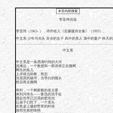
李亚伟诗选
李亚伟（1963- ），诗作收入《后朦胧诗全集》（1993）。
中文系
少年与光头
异乡的女子
风中的美人
酒中的窗户
秋天的
中文系
中文系是一条洒满钓饵的大河
浅滩边，一个教授和一群讲师正在撒网
网住的鱼儿
上岸就当助教，然后
当屈原的秘书，当李白的随从
然后再去撒网
有时，一个树桩般的老太婆
来到河埠头——鲁迅的洗手处
搅起些早已沉滞的肥皂泡
让孩子们吃下，一个老头
在奖桌上爆炒野草的时候
放些失效的味精