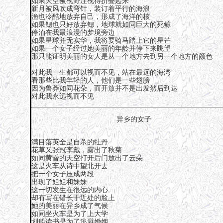
如果天空被视野注视得折叠起来
新月被风吹成弯针，装订着平行的海浪
渔也冷酷地放弃自己，形成了海洋的核
如果鳃也只好放弃鳃，地球就如同巨大的死鲸
停泊在我最浪漫的梦境旁边
如果星球并无实华，我将要骑马踏上它的星芒
如果一个女子经过她美丽的年龄并停下来眺望
那只能证明美丽的女人是从一个地方去到另一个地方的颜色
对此我一生都可以视而不见，站在最远的海湾
看那些比我年轻的人，他们是一些翅膀
因为鲁莽如同花朵，而开放并不是出发然后到达
对此我永远视而不见
异乡的女子
满目落英全是自杀的牡丹
花草又张冠李戴，露出了秋菊
如同黄昏的天空打开后门放出了云朵
这是火车从诗中望北开去
把一个女子压成两段
出现了姐姐和妹妹
这一切发生在很远的内心
却有写在错长于近处的脸上
她的美丽在异乡成了气候
如同坐火车是为了上大学
划船读书是为了逃避婚姻