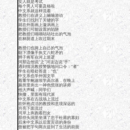
女人就是考试
每个男人可要及格啦
中文系就这样流着
教授们在讲义上喃喃游动
学生们找到了关键的字
就在外面画上漩涡画上
教授们可能设置的陷阱
把教授们嘀嘀咕咕吐出的气泡
在林荫道上吹过期末
教授们也骑上自己的气泡
朝下漂像手执丈八蛇矛的
辫子将军在河上巡逻
河那边他说“之”河这边说“乎”
遇到情况教授警惕地问口令：“者”
学生在暗处答道：“也”
中文系也学外国文学
着重学鲍迪埃学高尔基，在晚上
厕所里奔出一神色慌张的讲师
他大声喊：同学们
快撤，里面有现代派
中文系在古战场上流过
在怀抱贞洁的教授和意境深远的
月亮下面流过
河岸上奔跑着烈女
那些头洞里坐满了忠于杜甫的寡妇
后来中文系以后置宾语的身份
曾被把字句两次提到了生活的前面