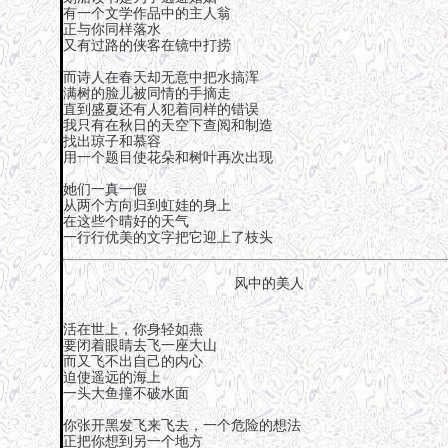
有一个文学作品中的主人翁
正与你同样落水
又有过路的侠客在镜中打捞
而诗人在春天却无意中把水搞浑
满树的脸儿被同情的手摘走
直到盛夏还有人犯着同样的错误
我只有在秋日的天空下查阅和制造
找出琼子和慕容
用一个题目使花朵和树叶再次出现
她们一真一假
从两个方向归到虹娃的身上
在这些个晴好的天气
一行行优美的文字把它迎上了枝头
风中的美人
活在世上，你身轻如燕
要闭着眼睛去飞一座大山
而又飞不出自己的内心
迫使遥远的海上
一头大鱼撞不破水面
你张开黑发飞来飞去，一个危险的想法
正把你想到另一个地方