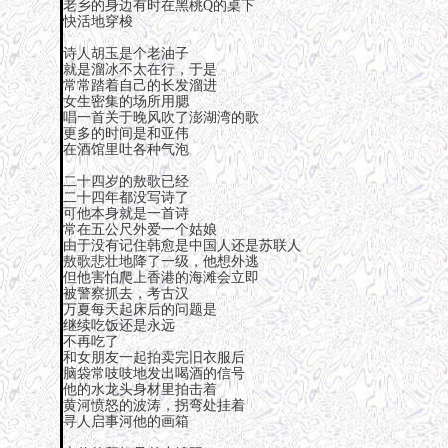
老乡的身边有时在黑桃Q的桌下
快活地穿梭
诗人胡玉是个老油子
就是溜冰不太在行，于是
常常踏着自己的长发溜进
女生密集的场所用腮
唱一首关于晚风吹了澎湖湾的歌
更多的时间是和亚伟
在酒馆里吐各种气泡
二十四岁的敖歌已经
二十四年都没写诗了
可他本身就是一首诗
常在五公尺外爱一个姑娘
由于没有记住韩愈是中国人还是苏联人
敖歌悲壮地降了一级，他想外逃
但他害怕爬上香港的海滩会立即
被警察抓去，考古汉
万夏每天起床后的问题是
继续吃饭还是永远
不再吃了
和女朋友一起拍卖完旧衣服后
脑袋常吱吱地发出喝酒的信号
他的水龙头身材里拍击着
黄河愤怒的波涛，拐弯处挂着
寻人启事河他的画箱