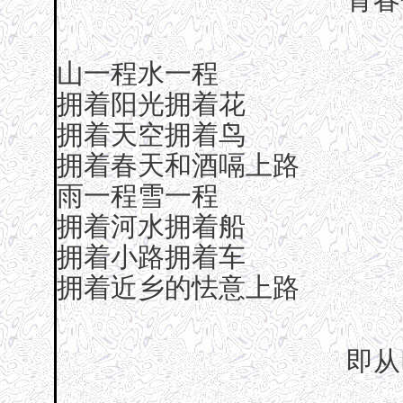
山一程水一程
拥着阳光拥着花
拥着天空拥着鸟
拥着春天和酒嗝上路
雨一程雪一程
拥着河水拥着船
拥着小路拥着车
拥着近乡的怯意上路
即从