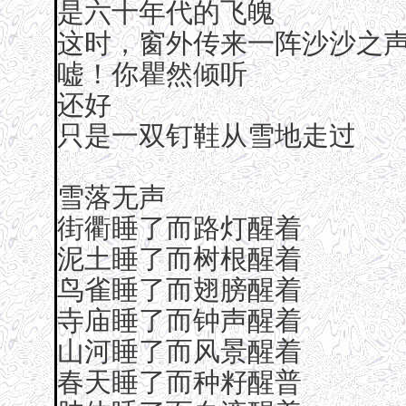
是六十年代的飞魄
这时，窗外传来一阵沙沙之
嘘！你瞿然倾听
还好
只是一双钉鞋从雪地走过
雪落无声
街衢睡了而路灯醒着
泥土睡了而树根醒着
鸟雀睡了而翅膀醒着
寺庙睡了而钟声醒着
山河睡了而风景醒着
春天睡了而种籽醒普