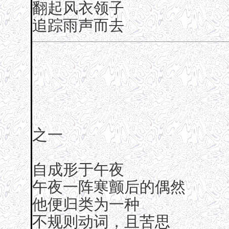
翻起风衣领子
追踪雨声而去
之一
自成形于午夜
午夜一阵寒颤后的偶然
他便归类为一种
不规则动词，且苦思