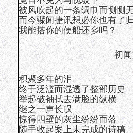
被风吹起的一条绸巾而恻恻
而今骤闻捷讯想必你也有了
我能搭你的便船还乡吗？
初闻
积聚多年的泪
终于泛滥而湿透了整部历史
举起破袖拭去满脸的纵横
继之一声长叹
惊得四壁的灰尘纷纷而落
随手收起案上未完成的诗稿