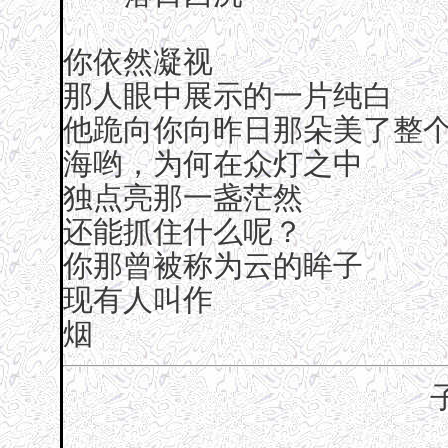
你依然凝视
那人眼中展示的一片纯白
他跪向你向昨日那朵美了整
海哟，为何在众灯之中
独点亮那一盏茫然
还能抓住什么呢？
你那曾被称为云的眸子
现有人叫作
烟