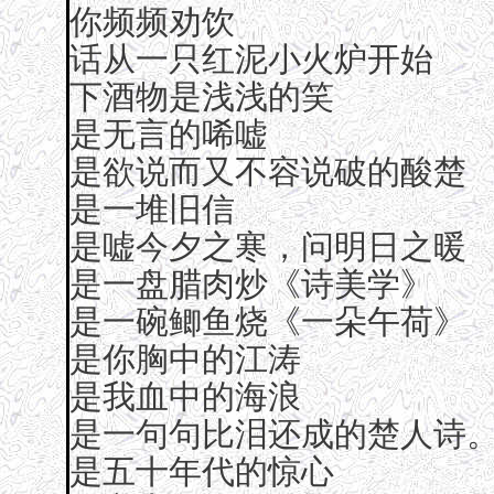
你频频劝饮
话从一只红泥小火炉开始
下酒物是浅浅的笑
是无言的唏嘘
是欲说而又不容说破的酸楚
是一堆旧信
是嘘今夕之寒，问明日之暖
是一盘腊肉炒《诗美学》
是一碗鲫鱼烧《一朵午荷》
是你胸中的江涛
是我血中的海浪
是一句句比泪还成的楚人诗
是五十年代的惊心