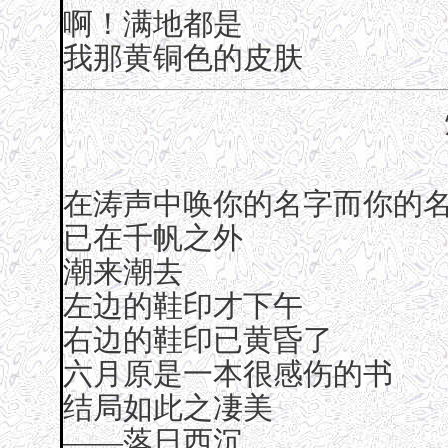
啊！满地都是
我那黄铜色的皮肤
在涛声中唤你的名字而你的
已在千帆之外
潮来潮去
左边的鞋印才下午
右边的鞋印已黄昏了
六月原是一本很感伤的书
结局如此之凄美
——落日西沉