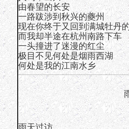
由春望的长安
一路跋涉到秋兴的夔州
现在你终于又回到满城牡丹
而我却半途在杭州南路下车
一头撞进了迷漫的红尘
极目不见何处是烟雨西湖
何处是我的江南水乡
雨天过访