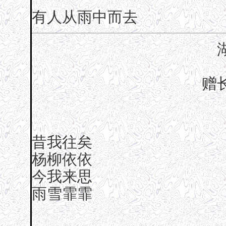
有人从雨中而去
赠
昔我往矣
杨柳依依
今我来思
雨雪霏霏