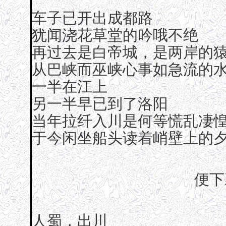
车子已开出成都路
犹闻浇花草堂的吟哦不绝
再过去是白帝城，是两岸的
从巴峡而巫峡心事如急流的
一半在江上
另一半早已到了洛阳
当年拉纤入川是何等慌乱凄
于今闲坐船头读着峭壁上的
便下
人蜀，出川