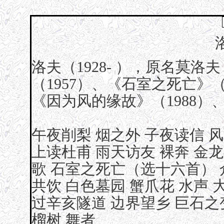
洛夫（1928- ），原名莫
（1957）、《石室之死亡》（
《因为风的缘故》（1988）
午夜削梨
烟之外
子夜读信
风
上读杜甫
雨天访友
裸奔
金龙
歌
石室之死亡（选十六首）
共饮
白色墓园
蟹爪花
水声
过辛亥隧道
边界望乡
巨石之
榴树
舞者