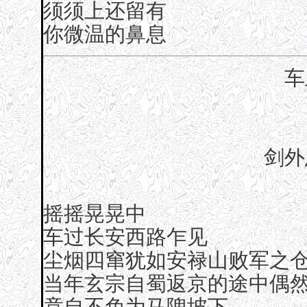
须须上还留有
你微温的鼻息
车
剑外
摇摇晃晃中
车过长安西路乍见
尘烟四窜犹如安禄山败军之
当年玄宗自蜀返京的途中偶
竟自不免为马隗坡下