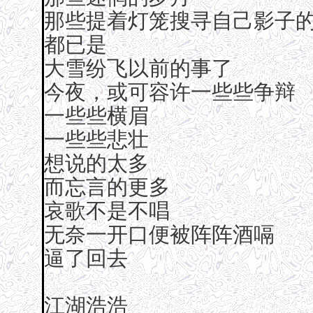
那些提着灯笼搜寻自己影子
都已是
大雪纷飞以前的事了
今夜，或可容许一些些争辩
一些些横眉
一些些悲壮
想说的太多
而忘言的更多
哀歌不是不唱
无奈一开口便被阵阵酒嗝
逼了回去
江湖浩浩