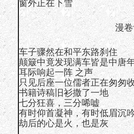
窗外正在下雪
漫卷
车子骤然在和平东路刹住
颠簸中竟发现满车皆是中唐
耳际响起一阵 之声
只见后座一位儒者正在匆匆
书籍诗稿旧衫撒了一地
七分狂喜，三分唏嘘
有时仰首凝神，有时低眉沉
劫后的心是火，也是灰