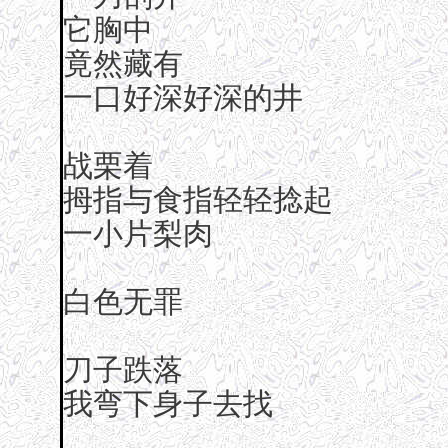
它胸中
竟然藏有
一口好深好深的井
战栗着
拇指与食指轻轻捻起
一小片梨肉
白色无罪
刀子跌落
我弯下身子去找