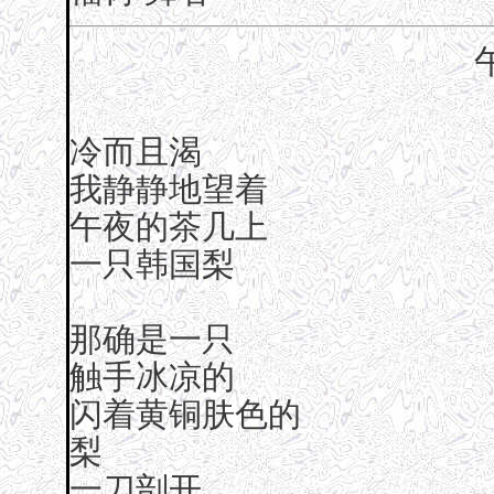
冷而且渴
我静静地望着
午夜的茶几上
一只韩国梨
那确是一只
触手冰凉的
闪着黄铜肤色的
梨
一刀剖开