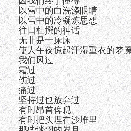
因我们终于懂得
以雪中的白洗涤眼睛
以雪中的冷凝炼思想
往日杜撰的神话
无非是一床床
使人午夜惊起汗湿重衣的梦
我们风过
霜过
伤过
痛过
坚持过也放弃过
有时昂首俾睨
有时把头埋在沙堆里
那些迷惘的岁月