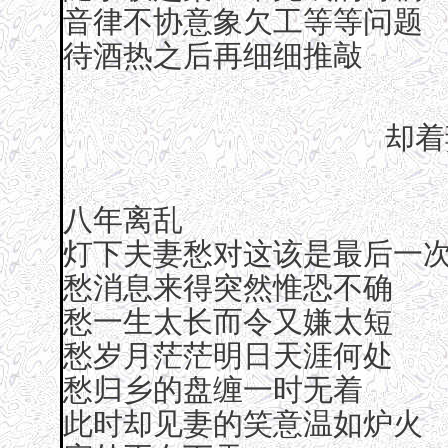
音律不协意象欠工等等问题
待酒热之后再细细推敲
却着
八年离乱
灯下夫妻愁对这该是最后一
愁消息来得突然惟恐不确
愁一生太长而令又嫌太短
愁岁月茫茫明日天涯何处
愁归乡的盘缠一时无着
此时却见妻的笑意温如炉火