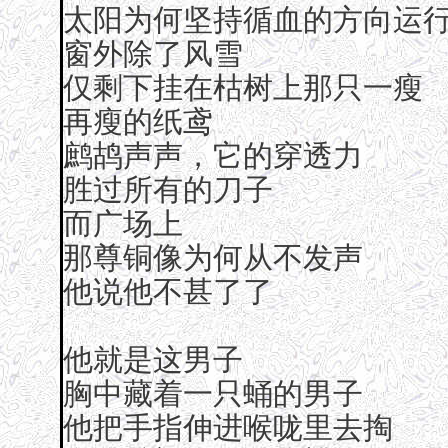
太阳为何坚持循血的方向运
窗外除了风雪
仅剩下挂在枯树上那只一瘦
再瘦的纸鸢
鹧鸪声声，它的穿透力
胜过所有的刀子
而广场上
那尊铜像为何从不发声
他说他不甚了了
他就是这男子
胸中藏着一只蛹的男子
他把手指伸进喉咙里去掏