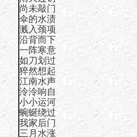
尚未敲门
伞的水渍
溅入颈项
沿背而下
一阵寒意
如刀划过
猝然想起
江南水声
泠泠响自
小小运河
蜿蜒绕过
我家后门
三月水涨