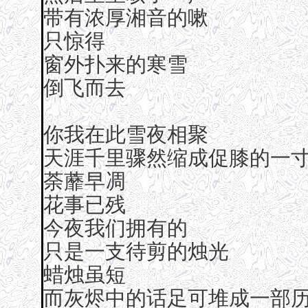
带有浓厚湘音的嗽
只惊得
窗外扑来的寒雪
倒飞而去
你我在此雪夜相聚
天涯千里骤然缩成促膝的一
荼蘼早凋
花事已残
今夜我们拥有的
只是一支待剪的烛光
蜡烛虽短
而灰烬中的话足可堆成一部