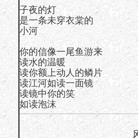
子夜的灯
是一条未穿衣棠的
小河
你的信像一尾鱼游来
读水的温暖
读你额上动人的鳞片
读江河如读一面镜
读镜中你的笑
如读泡沫