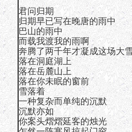
君问归期
归期早已写在晚唐的雨中
巴山的雨中
而载我渡我的雨啊
奔腾了两千年才凝成这场大
落在洞庭湖上
落在岳麓山上
落在你未眠的窗前
雪落着
一种复杂而单纯的沉默
沉默亦如
你案头熠熠延客的烛光
乍然一阵寒风掠起门帘