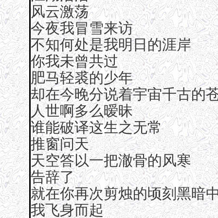
风云激荡
今夜我冒雪来访
不知何处是我明日的涯岸
你我未曾共过
肥马轻裘的少年
却在今晚分说着宇宙千古的
人世啊多么暧昧
谁能破译这生之无常
推窗问天
天空答以一把澈骨的风寒
告辞了
就在你再次剪烛的顷刻黑暗
我飞身而起