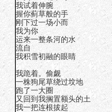
我试着伸腕
握你蓟草般的手
刚下过一场小而
我为你
运来一整条河的水
流自
我积雪初融的眼睛
我跪着。偷觑
一株狗尾草绕过坟地
跑了一大圈
又回到我搁置额头的土
我一把连根拔起