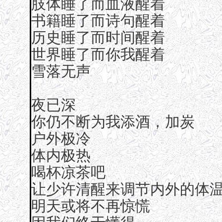
肢体睡了而血液醒着
书籍睡了而诗句醒着
历史睡了而时间醒着
世界睡了而你我醒着
雪落无声
夜已深
你仍不断为我添酒，加炭
户外极冷
体内极热
喝杯凉茶吧
让少许清醒来调节内外的体
明天或将不再惊慌