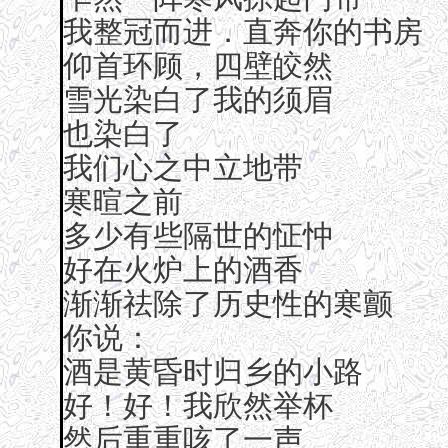
我整冠而进．直奔你的书房
仰首环顾，四壁皎然
雪光染白了我的须眉
也染白了
我们心之中立地带
寒暄之前
多少有些隔世的怔忡
好在火炉上的酒香
渐渐祛除了历史性的寒颤
你说：
酒是黄昏时归乡的小路
好！好！我欣然举杯
然后重重咳了一声