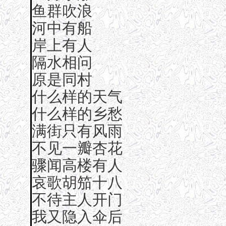
鱼群吹浪
河中有船
岸上有人
隔水相问
原是同村
什么样的天气
什么样的乡愁
满街只有风雨
不见一瓣杏花
骤闻高楼有人
哀歌胡笳十八
不待主人开门
我又隐入伞后