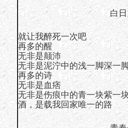
白日
就让我醉死一次吧
再多的醒
无非是颠沛
无非是泥泞中的浅一脚深一
再多的诗
无非是血痞
无非是伤痕中的青一块紫一
酒，是载我回家唯一的路
青春