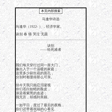
马逢华诗选
马逢华（1922- ），经济学家。
诀别
春
猫
哭泣
无题
诀别
——给死难者
我们每天穿行过同一座大门，
像出入于一个温暖的家庭；
这里多少副生疏的面孔，
分别时都显得那么可亲。
但今天我只能忍泪凝视
你们苍白如蜡的脸皮，
涂染着紫黑的血迹；
我无言，却感到美丽。
一如平日，度过了最后的夜晚，
你们还带着祝福的心看见