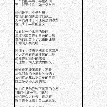
一个新的早晨，再也不信
死亡就要迫临，如一朵灰云。
你们是羊，不是豺狼，
在混乱的烟雾里你们献上
无辜的身体；却使突然的浪费
也滋生了丰富的意义。
我看到一个永恒的质问，
艰涩地出自你们青色的口唇；
也为我们留下了沉重的课题：
去叩问人类的明日。
呵朋友，请忘记抚育者底叹息。
和远方停着你底摇篮的土地；
虽然你们满怀的纯洁
与理想，为人亵渎而毁灭，
但谁也不能闭着眼，不看
从你们血泊中燃起的火焰；
我们将从此认识更多的事物，
胜过多少部无用的书。
你们底兄弟已许下沉重的心愿：
“我们也要一死。”既然
你们替众人死去，谁活着
就再也不该囿于自己底哀乐。