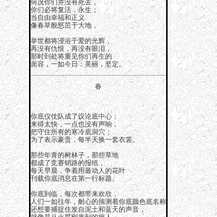
何况你们并没有死去，
你们必将复活，永生；
当自由幸福和正义
像春草般怒茁于大地，
举世都将浸浴于爱的光辉，
再没有仇恨，再没有眼泪，
那时到处将重见你们再生的
面容，一如今日：美丽，坚定。
春
你底仪仗队成了议论底中心：
来得太快，一点也没有声响，
把守住所有的寒冷底洞穴；
为了表示豪贵，每半天换一套衣裳。
那些年青的树林子，那些草地
都成了竞赛销路的报纸，
每天早晨，争着用最动人的花叶
刊载你底消息在第一行标题。
你底到临，每次都带来欢欣，
人们一如往年，耐心的揣测着你底颜色底名称
还想要捕捉住发自泥土和蓝天的声音，