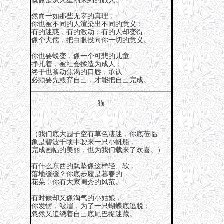
就像是从火星刚来到的旅人。
然而一如那些无辜的真理，
你也被不同的人渲染出不同的意义：
有的迷惑，有的激动；有的人却变得
像个犬儒，把白眼投向你一切的意义。
你也要蜕变，像一个可悲的儿童
挣扎着，被社会揉造为成人；
终于也翕动焦渴的口唇，承认
必须要先毁弃自己，才能把自己完成。
猫
（我们底大园子空有草色凄迷，你底莅临
象是碧波千顷中驶来一只小帆船，
完成画幅的美丽，也为我们载来了欢喜。）
有什么东西的飘坠像这样轻、软，
落地缓缓？你底步履是暮春的
花朵，你有大家闺秀的风范。
有时候却又像淘气的小姑娘，
你发愣，皱眉，为了一只蝴蝶底逃脱；
忽然又追绕着自己底尾巴捉迷藏。