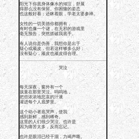
阳光下你底身体像水的倾注，舒展
得那么没有保留。你困慵的姿态
也这般好看；还眯着眼，学老太婆参禅。
女性的一切美德你都拥有，
有时也像一个谜，在无邪的游戏里
毫无预告，突然抓破我底手。
有人说你是伪善，我想你是出于
疑心或顽皮，但若这样够多么好：
没有疑心，顽皮也顽皮得合理。
哭泣
每天深夜，窗外有一个
孩童在那里哭泣。呜呜地，
把些浓浓地悲哀的汁液
灌进每个人底梦里。
这个幼小者底哭声，使我
感到新鲜，感到稀奇。
这里的人们很少哭泣。也许是
因为痛苦太多，反而忘记。
也许是眼泪已经干涸，力竭声嘶。