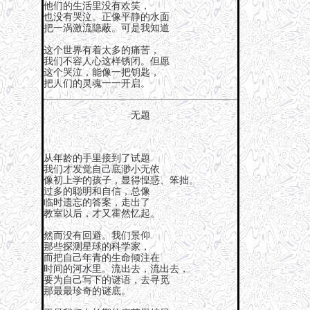
他们的生活里没有欢笑，
也没有哭泣。正像平静的水面
把一涡激流隐蔽。可是我知道
这个世界有着太多的痛苦，
我们不容人心这样锈闭。但愿
这个哭泣，能像一把钥匙，
把人们的灵魂一一开启。
无题
从年龄的手里接到了试题
我们才发觉自己底渺小无依
像初上学的孩子，显得惶惑、笨拙。
过多的聪明和自信，总像
临时遗忘的答案，走出了
教室以后，才又霍然忆起。
然而没有回避。我们景仰
那些探测星球的科学家，
而把自己年青的生命倾注在
时间的河水里。流出去，流出去，
要为自己写下的谜语，去寻觅
那最最珍奇的谜底。