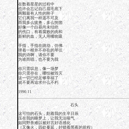
在数着星星的过程中
也许会忘记自己眉毛底下
两颗最有人性的眸子
它们离我一样遥不可及
而我多么疲惫，多么恍惚
好像一个白昼尚未结疤
的伤口，有着腐败的肉和
新鲜的血，无人用嘴吮吸
手指，手指在跳动，仿佛
弹着一根并不存在的琴弦
我的诗啊，请你不要
为谁而唱，也不要为我
你只需叹息，像一场梦
你只需存在，哪怕被毁灭
这一切已经足够幸福了
就不要再追求什么不朽
1990.11
石头
这可怕的石头，刻着我的生卒日辰
压在我的睡梦上，让我无法喘气
如同野兽难以被好言好语感化
（又像火，四处蔓延，封锁着黑夜的前程）