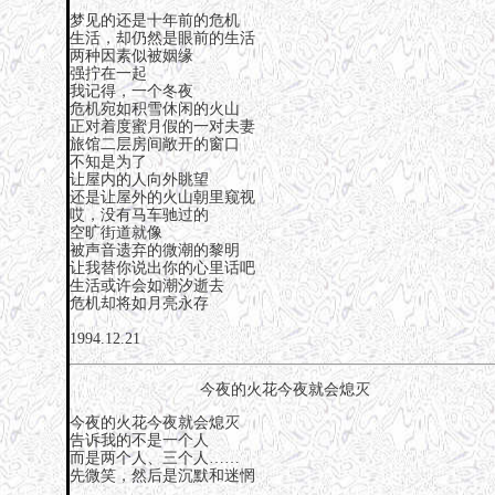
梦见的还是十年前的危机
生活，却仍然是眼前的生活
两种因素似被姻缘
强拧在一起
我记得，一个冬夜
危机宛如积雪休闲的火山
正对着度蜜月假的一对夫妻
旅馆二层房间敞开的窗口
不知是为了
让屋内的人向外眺望
还是让屋外的火山朝里窥视
哎，没有马车驰过的
空旷街道就像
被声音遗弃的微潮的黎明
让我替你说出你的心里话吧
生活或许会如潮汐逝去
危机却将如月亮永存
1994.12.21
今夜的火花今夜就会熄灭
今夜的火花今夜就会熄灭
告诉我的不是一个人
而是两个人、三个人……
先微笑，然后是沉默和迷惘