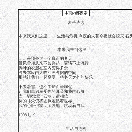
麦芒诗选
本来我来到这里……
生活与危机
今夜的火花今夜就会熄灭
石
本来我来到这里……
……是预备过一个真正的冬天
暴风雪却从来不曾兴起，更谈不上流行
臃肿的衣服在室内变得多余
占去本应由大幅油画占据的空间
那就让我们一起享受一些冬天之外的快乐
不去滑雪，也不围炉而坐聊侃
让我们单独享受你的耳朵和我的心脏
当一切都烟消云散，请相信
你的耳朵仍将固执地贴着世界
我的心脏仍将，顽强地，跳动着自我
1998.l。9
生活与危机