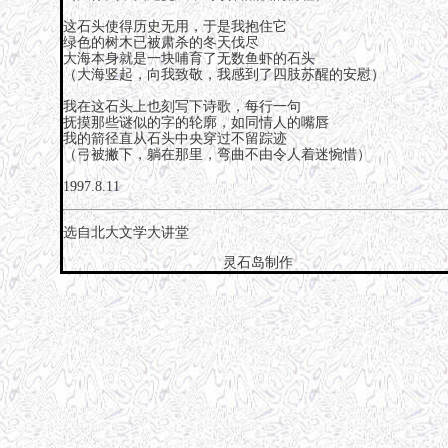
这石头使得历史无用，于是我抱住它
绿色的树木已被肃杀的冬天伐尽
大海本身就是一块哺育了无数鱼虾的石头
（大海竖起，向我致敬，我感到了四肢苏醒的安慰）
我在这石头上也刻写下诗歌，每行一句
抚摸那些谜似的字的轮廓，如同情人的嘴唇
我的箭径直从石头中央穿过不留踪迹
（弓被撇下，躺在那里，弯曲不由令人着迷惋惜）
1997.8.11
选自
北大文学大讲堂
灵石岛制作