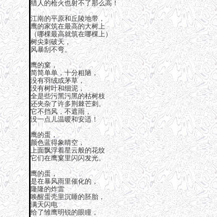
猎人的枪火也射不了那么高！
江南的平原和丘陵地带，
鹰的家筑在最高的大树上
（哪棵最高就筑在哪棵上）
树尖刺破天，
风暴刮不弯。
鹰的窠，
简简单单，十分粗陋，
没有羽绒或茅草，
没有树叶和细泥，
全是些污黑污黑的枯树枝
还夹杂了许多荆棘芒刺。
它不挡风，不遮雨，
没一点儿温暖和安适！
鹰的蛋，
颜色蓝得象晴空，
上面飘浮着星云般的花纹
它们在鹰窠里闪闪发光。
鹰的蛋，
是在暴风雨里催化的，
隆隆的炸雷
唤醒蛋壳里沉睡的胚胎，
满天闪电
给了雏鹰明锐的眼瞳，