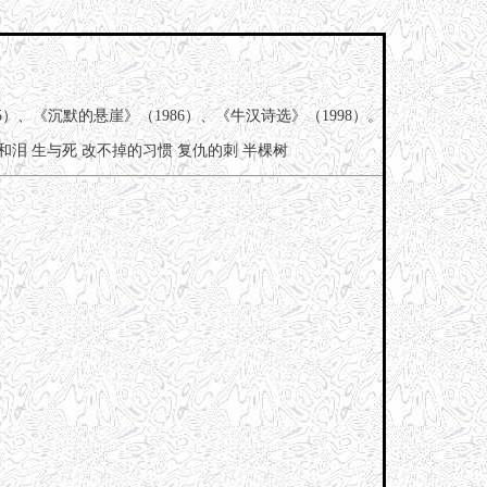
5）、《沉默的悬崖》（1986）、《牛汉诗选》（1998）。
和泪
生与死
改不掉的习惯
复仇的刺
半棵树