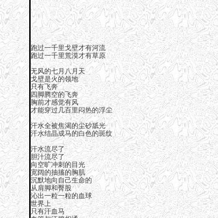
跑过一千里戈壁才有河流
跑过一千里荒漠才有草原
无风的七月八月天
戈壁是火的领地
只有飞奔
四脚腾空的飞奔
胸前才感觉有风
才能穿过几百里闷热的浮尘
汗水全被焦渴的尘砂舐光
汗水结晶成马的白色的斑纹
汗水流尽了
胆汁流尽了
向空旷冲刺的目光
宽阔的抽搐的胸肌
沉默地向自己生命的
从肩脚和臀股
沁出一粒一粒的血球
世界上
只有汗血马