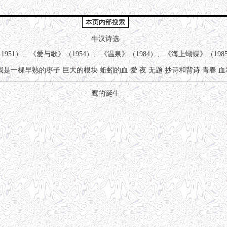
牛汉诗选
951）、《爱与歌》（1954）、《温泉》（1984）、《海上蝴蝶》（198
我是一棵早熟的枣子
巨大的根块
蚯蚓的血
爱
夜
无题
抄诗和背诗
青春
血
鹰的诞生