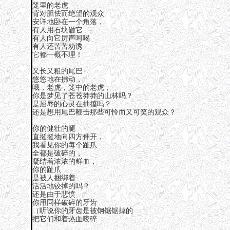
笼里的老虎
背对胆怯而绝望的观众
安详地卧在一个角落，
有人用石块砸它
有人向它厉声呵喝
有人还苦苦劝诱
它都一概不理！
又长又粗的尾巴
悠悠地在拂动，
哦，老虎，笼中的老虎，
你是梦见了苍苍莽莽的山林吗？
是屈辱的心灵在抽搐吗？
还是想用尾巴鞭击那些可怜而又可笑的观众？
你的健壮的腿
直挺挺地向四方伸开，
我看见你的每个趾爪
全都是破碎的，
凝结着浓浓的鲜血，
你的趾爪
是被人捆绑着
活活地铰掉的吗？
还是由于悲愤
你用同样破碎的牙齿
（听说你的牙齿是被钢锯锯掉的
把它们和着热血咬碎……