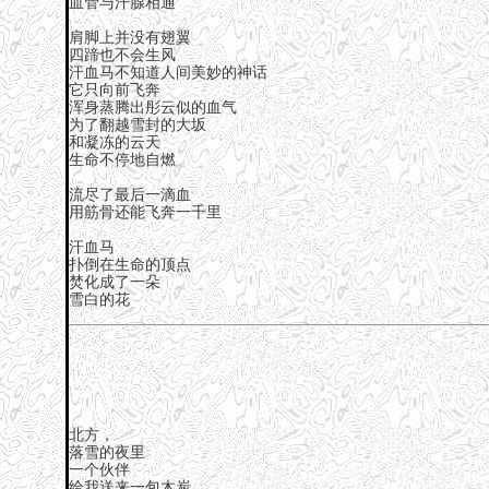
血管与汗腺相通
肩脚上并没有翅翼
四蹄也不会生风
汗血马不知道人间美妙的神话
它只向前飞奔
浑身蒸腾出彤云似的血气
为了翻越雪封的大坂
和凝冻的云天
生命不停地自燃
流尽了最后一滴血
用筋骨还能飞奔一千里
汗血马
扑倒在生命的顶点
焚化成了一朵
雪白的花
北方，
落雪的夜里
一个伙伴
给我送来一包木炭。