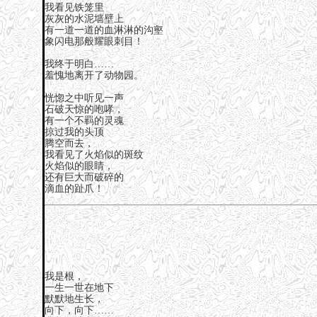
我看见铁笼里
灰灰的水泥墙壁上
有一道一道的血淋淋的沟壑
象闪电那般耀眼刺目！
我终于明白……
羞愧地离开了动物园。
恍惚之中听见一声
石破天惊的咆哮，
有一个不羁的灵魂
掠过我的头顶
腾空而去，
我看见了火焰似的斑纹
火焰似的眼睛，
还有巨大而破碎的
滴血的趾爪！
我是根，
一生一世在地下
默默地生长，
向下，向下……