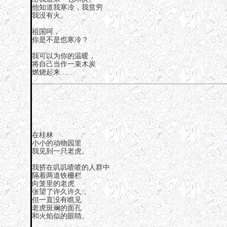
他知道我寒冷，我贫穷
我没有火。
祖国呵，
你是不是也寒冷？
我可以为你的温暖，
将自己当作一束木炭
燃烧起来……
在桂林
小小的动物园里
我见到一只老虎。
我挤在叽叽喳喳的人群中
隔着两道铁栅栏
向笼里的老虎
张望了许久许久，
但一直没有瞧见
老虎斑斓的面孔
和火焰似的眼睛。