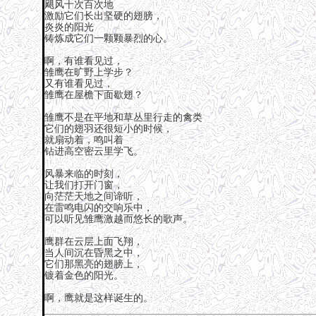
飓风十次百次地
激励它们长出坚硬的翅膀，
炎炎的阳光
铸炼成它们一颗颗暴烈的心。
啊，有谁看见过，
雏鹰在旷野上学步？
又有谁看见过，
雏鹰在屋檐下面歇翅？
雏鹰不是在平地和草丛里行走的禽类
它们的翅羽还很短小的时候，
就扇动着，鸣叫着
钻进高空密云里学飞。
风暴来临的时刻，
让我们打开门窗，
向茫茫天地之间谛听，
在雷鸣电闪的交响乐中，
可以听见雏鹰激越而悠长的歌声。
鹰群在云层上面飞翔，
当人间沉在昏黑之中，
它们那黑亮的翅膀上，
镀着金色的阳光。
啊，鹰就是这样诞生的。