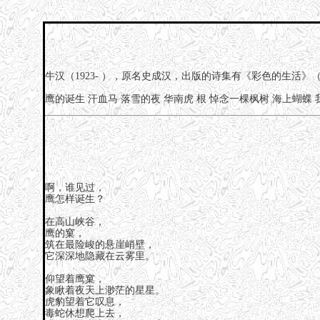
牛汉（1923- ），原名史成汉，出版的诗集有《彩色的生活》（1
鹰的诞生
汗血马
落雪的夜
华南虎
根
悼念一棵枫树
海上蝴蝶
啊，谁见过，
鹰怎样诞生？
在高山峡谷，
鹰的窠，
筑在最险峻的悬崖峭壁，
它深深地隐藏在云雾里。
仰望着鹰窠，
象瞅着夜天上渺茫的星星。
虎豹望着它叹息，
毒蛇休想爬上去，