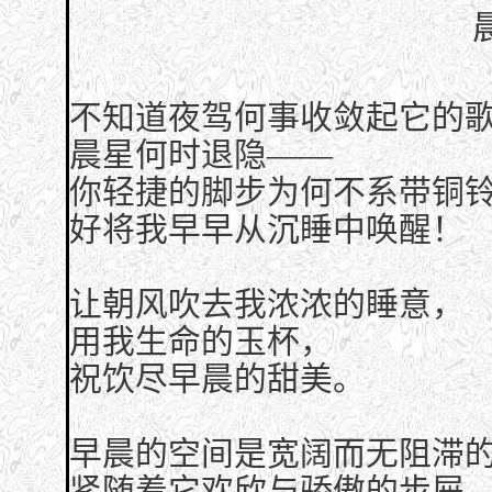
不知道夜驾何事收敛起它的
晨星何时退隐——
你轻捷的脚步为何不系带铜
好将我早早从沉睡中唤醒！
让朝风吹去我浓浓的睡意，
用我生命的玉杯，
祝饮尽早晨的甜美。
早晨的空间是宽阔而无阻滞
紧随着它欢欣与骄傲的步屉