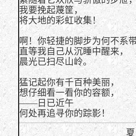
我要挽起蔑筐，
将大地的彩虹收集！
啊！你轻捷的脚步为何不系
直等我自己从沉睡中醒来，
晨光已扫尽山岭。
猛记起你有千百种美丽，
想仔细看一看你的容额，
——日已近午
何处再追寻你的踪影！
夏