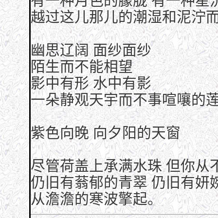
有一种月色的朦胧 有一种星
越过这儿那儿的潮湿和泥泞
幽思辽阔 面纱面纱
陌生而不能相望
影中有形 水中有影
一朵静观天宇而不事喧嚷的
紫色向晚 向夕阳的天窗
尽管荷盖上承满水珠 但你从
仍旧有蓊郁的青翠 仍旧有妍
从澹澹的寒波擎起。