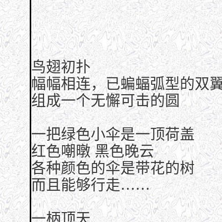
鸟翅初扑
幅幅相连，已蝙蝠弧型的双
组成一个无懈可击的圆
一把绿色小伞是一顶荷盖
红色嘲暾 黑色晚云
各种颜色的伞是带花的树
而且能够行走……
一柄顶天