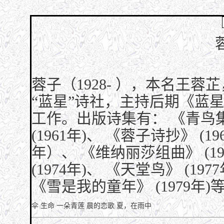
蓉子（1928- ），本名王蓉
“蓝星”诗社，主持后期《蓝
工作。出版诗集有： 《青鸟集》
(1961年)、 《蓉子诗抄》 (1
年）、 《维纳丽莎组曲》 (1
(1974年)、 《天堂鸟》 (19
《雪是我的童年》 (1979年)
伞
生命
一朵青莲
晨的恋歌
夏，在雨中