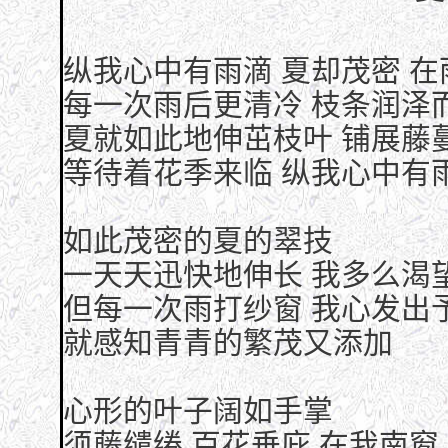
纵我心中有雨滴 夏却茂密 在
每一次雨后更清冷 枝条润泽
夏就如此地伸茁枝叶 铺展藤
等待着花季来临 纵我心中有
如此茂密的夏的翠技
一天天迅快地伸长 我多么渴
但每一次雨打纱窗 我心发出
就感知青青的繁茂又添加
心形的叶子阔如手掌
须藤缱绻 百花垂庇 在我南窗