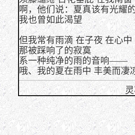
啊，他们说：夏真该有光耀
我也曾如此渴望
但我常有雨滴 在子夜 在心中
那被踩响了的寂寞
系一种纯净的雨的音响——
哦、我的夏在雨中 丰美而凄
灵