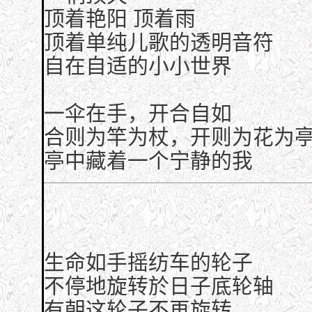
顶着艳阳 顶着雨
顶着单纯儿歌的透明音符
自在自适的小小世界
一伞在手，开合自如
合则为竿为杖，开则为花为
亭中藏着一个宁静的我
生命如手摇纺车的轮子
不停地旋转於日子底轮轴
有朝这轮子不再旋转