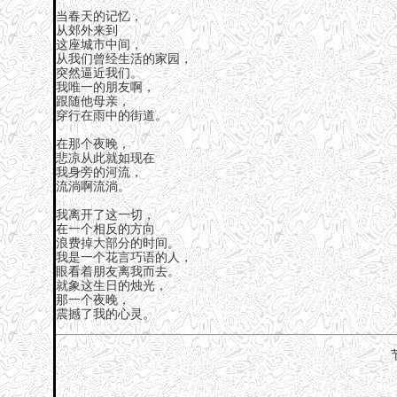
当春天的记忆，
从郊外来到
这座城市中间，
从我们曾经生活的家园，
突然逼近我们。
我唯一的朋友啊，
跟随他母亲，
穿行在雨中的街道。
在那个夜晚，
悲凉从此就如现在
我身旁的河流，
流淌啊流淌。
我离开了这一切，
在一个相反的方向
浪费掉大部分的时间。
我是一个花言巧语的人，
眼看着朋友离我而去。
就象这生日的烛光，
那一个夜晚，
震撼了我的心灵。