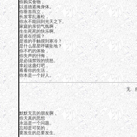
你购买食物，
以道德遮掩身体。
你垂首而立，
长发零乱蓬松，
你永不能回到光天之下。
家庭的亲切气氛啊，
生生死死的快乐啊。
是谁在挖掘？
是谁的手触摸到寒冷？
是什么星星呼啸坠地？
你不朽的体验，
你失声的忏悔，
是必须禁毁的愤怒。
拿起这盏灯吧，
看看你的生活，
你本是一个好人。
无 
默默无言的朋友啊，
你天真的思想
永远是一个问题。
忘却是可笑的，
要发生的总要发生。