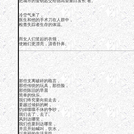
把城市的金钥匙交给德高望重白发长 者。
冷空气来了，
医生和他的手术刀在人群中，
检查失踪者生存的体温。
而女人们竖起的衣领，
使她们更漂亮，清香扑鼻。
那些支离破碎的格言，
那些传统的玩具，那些脸，
那些陈旧的早晨
简单的快乐。
我们终究要向前走去，
要越过倾斜的树，
扔掉喋喋不休的争吵，
我们去了，去了。
风到达哪里，
我们也要到达哪里，
并且开始喊叫，饮水，
以幸福的生活充饥。