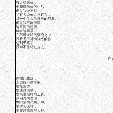
有人指着你，
要我模仿你的生活，
但是我做不到。
又有人说你并不存在，
是一个失去的世界的幻象。
但是我不能泄露
这共同的秘密。
就在这早晨，
在不可逆转的潮流之中，
我看见了神情恍惚的你。
想到天亮了，
我禁不住转过身去。
你
你如此生活，
永远得不到怜悯。
要接近你，
要通过墙壁，
要携带敲打的工具。
你潮湿的灵魂，
在喧嚣的包围之中。
要进入疯狂，
要穿越摇摆的人群。