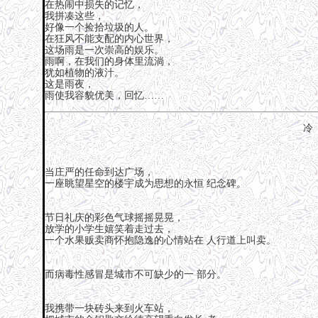
在热闹中损失的记忆，
我拼凑这些，
好像一个捡拾垃圾的人。
在狂风不能支配的内心世界，
这场雨是一次崇高的娱乐。
雨啊，在我们的身体里流淌，
犹如植物的液汁。
这是雨夜，
雨使我容貌优美，回忆……
冷
当庄严的任命到达广场，
一座眺望星空的楼宇成为思想的永恒 纪念碑。
节日礼庆的彩色气球摇摇晃晃，
放学的小学生嬉笑着走过去，
一个水果贩卖商怀抱隐逸的心情站在 人行道上叫卖。
而病毒性感冒是城市不可缺少的一 部分。
我携带一块砖头来到火车站，