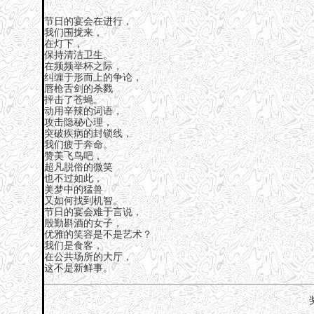
节日的宴会在进行，
我们围拢来，
在灯下，
保持清洁卫生。
在频频举杯之际，
纠缠于形而上的争论，
唇枪舌剑的杀戮
抨击了苍蝇。
动用辛辣的词语，
攻击隐秘心理，
突破疾病的封锁线，
我们疲于奔命。
赞美飞鸟吧，
超凡脱俗的微笑
也不过如此，
美梦中的猛兽
又如何找到机智。
节日的宴会难于言说，
殷勤斟酒的女子，
优雅的笑容是不是艺术？
我们是食客，
在公共场所的大厅，
这不是新鲜事。