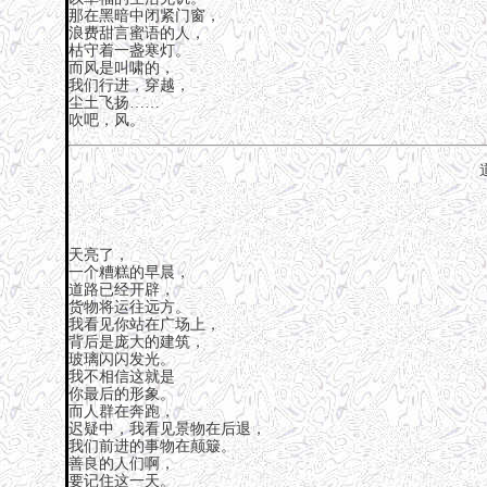
那在黑暗中闭紧门窗，
浪费甜言蜜语的人，
枯守着一盏寒灯。
而风是叫啸的，
我们行进，穿越，
尘土飞扬……
吹吧，风。
天亮了，
一个糟糕的早晨，
道路已经开辟，
货物将运往远方。
我看见你站在广场上，
背后是庞大的建筑，
玻璃闪闪发光。
我不相信这就是
你最后的形象。
而人群在奔跑，
迟疑中，我看见景物在后退，
我们前进的事物在颠簸。
善良的人们啊，
要记住这一天。