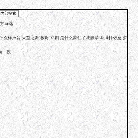
方诗选
什么样声音
天堂之舞
教诲
戏剧
是什么蒙住了我眼睛
我满怀敬意
梦
雨 夜