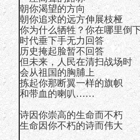
朝你渴望的方向
朝你追求的远方伸展枝桠
你为什么牺牲？你在哪里倒
时代垂下手无力回答
历史掩起脸暂不回答
但未来，人民在清扫战场时
会从祖国的胸脯上
拣起你那断翼一样的旗帜
和带血的喇叭……
诗因你崇高的生命而不朽
生命因你不朽的诗而伟大