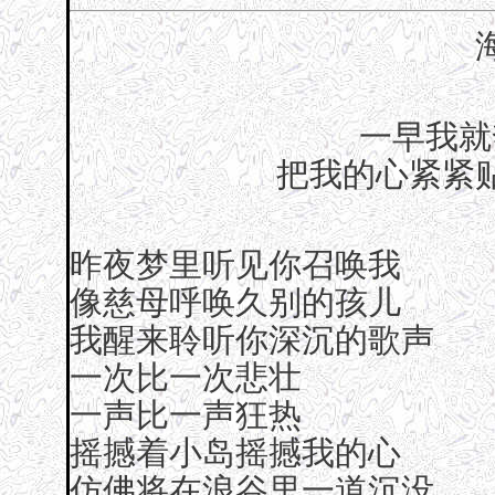
一早我就
把我的心紧紧
昨夜梦里听见你召唤我
像慈母呼唤久别的孩儿
我醒来聆听你深沉的歌声
一次比一次悲壮
一声比一声狂热
摇撼着小岛摇撼我的心
仿佛将在浪谷里一道沉没