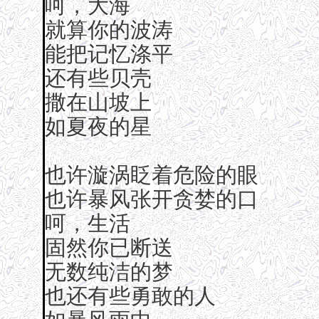
呵，大海
就算你的波涛
能把记忆涤平
还有些贝壳
撒在山坡上
如夏夜的星
也许漩涡眨着危险的眼
也许暴风张开贪婪的口
呵，生活
固然你已断送
无数纯洁的梦
也还有些勇敢的人