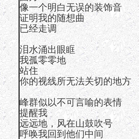
像一个明白无误的装饰音
证明我的随想曲
已经走调
泪水涌出眼眶
我孤零零地
站住
你的视线所无法关切的地方
峰群似以不可言喻的表情
提醒我
远远地，风在山鼓吹号
呼唤我回到他们中间