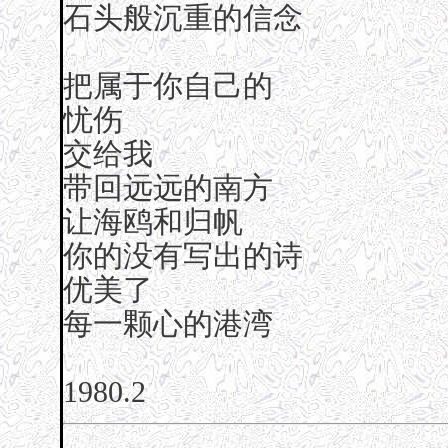
石头般沉重的信念
把属于你自己的
忧伤
交给我
带回远远的南方
让海鸥和归帆
你的没有写出的诗
优美了
每一颗心的港湾
1980.2