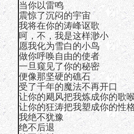
当你以雷鸣
震惊了沉闷的宇宙
我将在你的涛峰讴歌
呵，不，我是这样渺小
愿我化为雪白的小鸟
做你呼唤自由的使者
一旦窥见了你的秘密
便像那坚硬的礁石
受了千年的魔法不再开口
让你的飓风把我炼成你的歌
让你的狂涛把我塑成你的性
我绝不犹豫
绝不后退