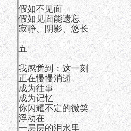
假如不见面
假如见面能遗忘
寂静、阴影、悠长
五
我感觉到：这一刻
正在慢慢消逝
成为往事
成为记忆
你闪耀不定的微笑
浮动在
一层层的泪水里