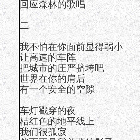
回应森林的歌唱
二
我不怕在你面前显得弱小
让高速的车阵
把城市的庄严挤垮吧
世界在你的肩后
有一个安全的空隙
车灯戳穿的夜
桔红色的地平线上
我们很孤寂