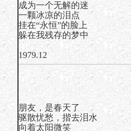
成为一个无解的迷
一颗冰凉的泪点
挂在“永恒”的脸上
躲在我残存的梦中
1979.12
朋友，是春天了
驱散忧愁，揩去泪水
向着太阳微笑