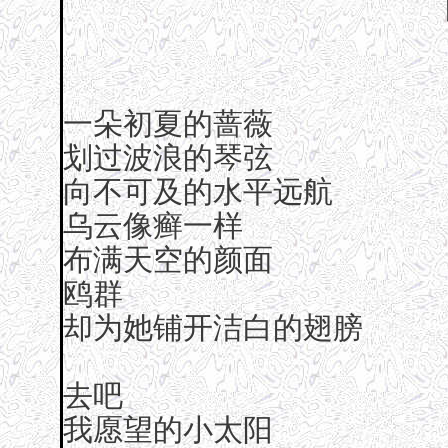
一朵初夏的蔷薇
划过波浪的琴弦
向不可及的水平远航
乌云像癣一样
布满天空的颜面
鸥群
却为她铺开洁白的翅膀
去吧
我愿望的小太阳