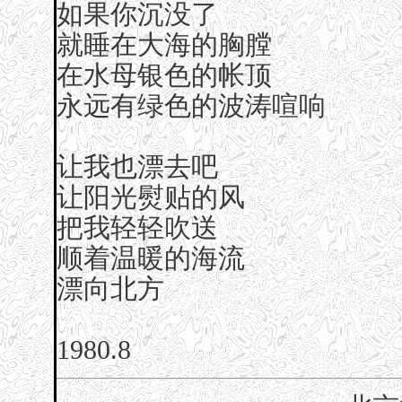
如果你沉没了
就睡在大海的胸膛
在水母银色的帐顶
永远有绿色的波涛喧响
让我也漂去吧
让阳光熨贴的风
把我轻轻吹送
顺着温暖的海流
漂向北方
1980.8