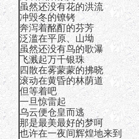
虽然还没有花的洪流
冲毁冬的镣铐
奔泻着酩酊的芬芳
泛滥在平原、山坳
虽然还没有鸟的歌瀑
飞溅起万千银珠
四散在雾蒙蒙的拂晓
滚动在黄昏的林荫道
但等着吧
一旦惊雷起
乌云便仓皇而逃
那是最美最好的梦呵
也许在一夜间辉煌地来到