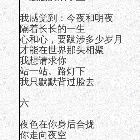
我感觉到：今夜和明夜
隔着长长的一生
心和心，要跋涉多少岁月
才能在世界那头相聚
我想请求你
站一站。路灯下
我只默默背过脸去
六
夜色在你身后合拢
你走向夜空