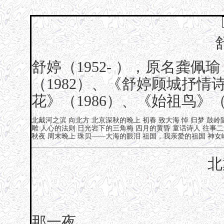
舒婷（1952- ），原名龚
（1982）、《舒婷顾城抒情
花》（1986）、《始祖鸟》（
北戴河之滨
向北方
北京深秋的晚上
初春
致大海
悼
归梦
鼓岭
雕
人心的法则
日光岩下的三角梅
四月的黄昏
童话诗人
往事二
秋夜
周末晚上
珠贝——大海的眼泪
祖国，我亲爱的祖国
神女
北
那一夜