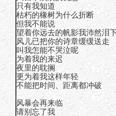
只有我知道
枯朽的橡树为什么折断
但我不能说
望着你远去的帆影我沛然泪
风儿已把你的诗章缓缓送走
叫我怎能不哭泣呢
为着我的来迟
夜里的耽搁
更为着我这样年轻
不能把时间、距离都冲破
风暴会再来临
请别忘了我