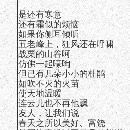
是还有寒意
还有霜似的烦恼
如果你侧耳倾听
五老峰上，狂风还在呼啸
战栗的山谷呵
仿佛一起嚎啕
但已有几朵小小的杜鹃
如吹不灭的火苗
使天地温暖
连云儿也不再他飘
友人，让我们说
春天之所以美好、富饶