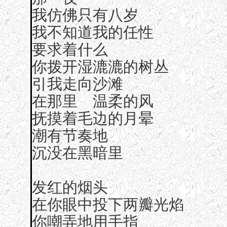
我仿佛只有八岁
我不知道我的任性
要求着什么
你拨开湿漉漉的树丛
引我走向沙滩
在那里 温柔的风
抚摸着毛边的月晕
潮有节奏地
沉没在黑暗里
发红的烟头
在你眼中投下两瓣光焰
你嘲弄地用手指