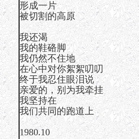
形成一片
被切割的高原
我还渴
我的鞋硌脚
我仍然不住地
在心中对你絮絮叨叨
终于我忍住眼泪说
亲爱的，别为我牵挂
我坚持在
我们共同的跑道上
1980.10