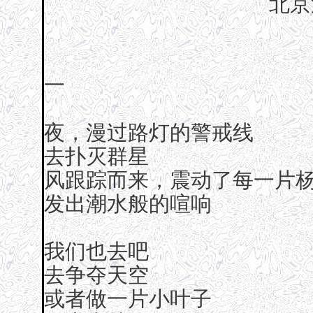
北京
一
夜，漫过路灯的警戒线
去扑灭群星
风跟踪而来，震动了每一片
发出潮水般的喧响
我们也去吧
去争夺天空
或者做一片小叶子