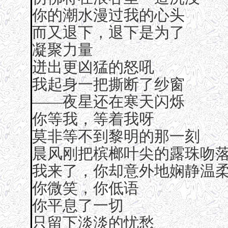
你的潮水漫过我的心头
而又退下，退下是为了
凝聚力量
迸出更凶猛的怒吼
我起身一把撕断了纱窗
——夜星还在寒天闪烁
你等我，等着我呀
莫非等不到黎明的那一刻
晨风刚把槟榔叶尖的露珠吻
我来了，你却意外地娴静温
你微笑，你低语
你平息了一切
只留下淡淡的忧愁