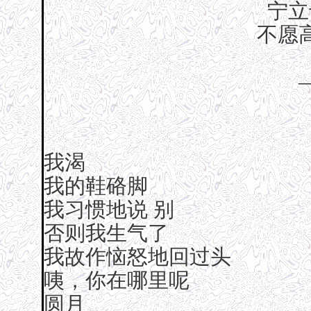
宁立
不愿
我渴
我的鞋硌脚
我习惯地说 别
否则我生气了
我故作恼怒地回过头
咦，你在哪里呢
圆月