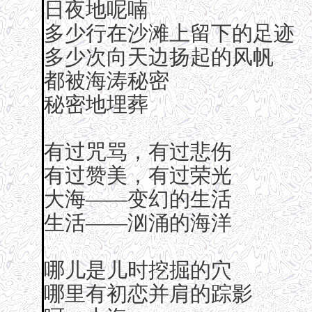
日夜地呢喃
多少行在沙滩上留下的足迹
多少次向天边扬起的风帆
都被海涛秘密
秘密地埋葬
有过咒骂，有过悲伤
有过赞美，有过荣光
大海——变幻的生活
生活——汹涌的海洋
哪儿是儿时挖掘的穴
哪里有初恋并肩的踪影