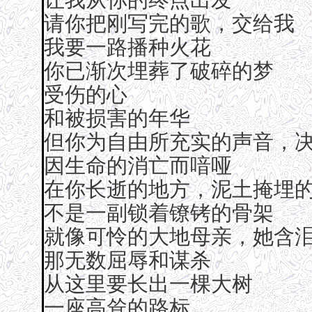
请你把刚写完的歌，交给我
我要一路播种火花
你已渐次埋葬了破碎的梦
受伤的心
和被损害的年华
但你为自由所充实的声音，
因生命的消亡而喑哑
在你长逝的地方，泥土掩埋
不是一副锁着镣铐的骨架
就像可怜的大地母亲，她含
那无数屈辱和谋杀
从这里要长出一棵大树
一座高耸的路标