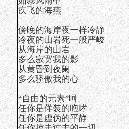
如暴风雨中
疾飞的海燕
傍晚的海岸夜一样冷静
冷夜的山岩死一般严峻
从海岸的山岩
多么寂寞我的影
从黄昏到夜阑
多么骄傲我的心
“自由的元素”呵
任你是佯装的咆哮
任你是虚伪的平静
任你掠走过去的一切