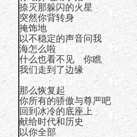
捺灭那躲闪的火星
突然你背转身
掩饰地
以不稳定的声音问我
海怎么啦
什么也看不见 你瞧
我们走到了边缘
那么恢复起
你所有的骄傲与尊严吧
回到冰冷的底座上
献给时代和历史
以你全部