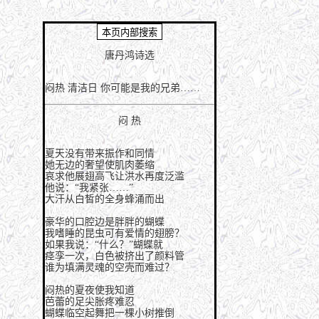
唐丹鸿诗选
闷热
清洁日
你可能是我的兄弟……
闷 热
夏天没有带来振作和同情
她无边的奢望使肌肉萎缩
哀求他展翅高飞让洪水再度泛滥
他说：“我紧张……”
大汗从白皙的全身蜂涌而出
豪华的口腔边是胖胖的蝴蝶
我嗜睡的昆虫可有爱情的翅膀？
如果我说：“什么？”蝴蝶就
痉孪一次，白色被挤出了颜料管
谁为填满灵魂的空壳而难过？
闷热的夏夜使我知道
芭蕾的足尖胀疼难忍
蝴蝶临空起舞把一棵小树推倒