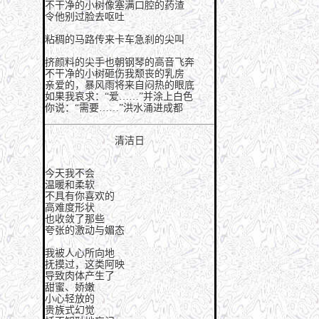
不干净的小树像塞满口腔的药渣
令他别过脸去呕吐
粘稠的马路传来卡车急刹的尖叫
挤颜料的尖手也朝钢琴的高音飞奔
不干净的小树砸伤我颓丧的乳房
亲爱的，暴风雨将来自闷热的眼底
如果我哀求：“爱……”并涂上白色
你说：“需要……”洪水涌进成都
清洁日
今天我不会
温暖和柔软
不具有你喜欢的
高难度形状
也收敛了那些
夸张的激动与媚态
我被人心所向地
抚摸过，这类阿映
导致肉体产生了
甜蜜、娇嫩
小心轻放的
贵族式幻觉