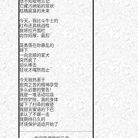
恬不知耻地忘记
它藏污纳垢的现状
枯槁腐臭的未来
今天，我比斗牛士的
红布还具桃战性
我将拉开围栏
向你招展，最后
英勇落在你暴乱的
蹄下
一向忠顺的家犬
突然疯了
迎头棒击
狂吠才嘎然而止
今天我热衷于
皮肉之苦的精神享受
多么必要的警告！
我是一堆活动垃圾
供你铲除，我的身体
留下了扫帚的痕迹
我甜言蜜语的下巴
承认了不堪一击
我期待已久的
环境保护运动开始了