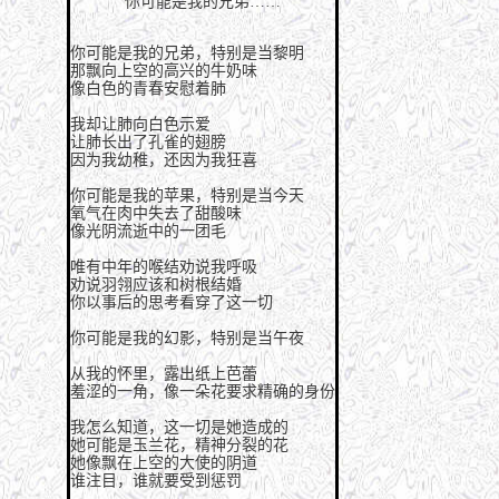
你可能是我的兄弟……
你可能是我的兄弟，特别是当黎明
那飘向上空的高兴的牛奶味
像白色的青春安慰着肺
我却让肺向白色示爱
让肺长出了孔雀的翅膀
因为我幼稚，还因为我狂喜
你可能是我的苹果，特别是当今天
氧气在肉中失去了甜酸味
像光阴流逝中的一团毛
唯有中年的喉结劝说我呼吸
劝说羽翎应该和树根结婚
你以事后的思考看穿了这一切
你可能是我的幻影，特别是当午夜
从我的怀里，露出纸上芭蕾
羞涩的一角，像一朵花要求精确的身份
我怎么知道，这一切是她造成的
她可能是玉兰花，精神分裂的花
她像飘在上空的大使的阴道
谁注目，谁就要受到惩罚