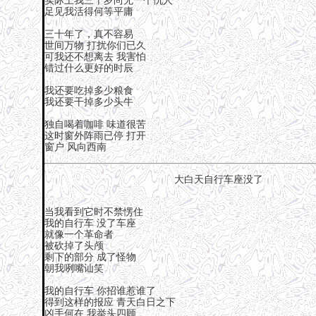
实际上我三十岁尚无一个仇人
足见我活得何等平庸
三十年了，真不容易
世间万物 打扰你们已久
可我还不想离去 我害怕
错过什么更好的时辰
我还要吃掉多少粮食
我还要干掉多少头牛
独自喝着咖啡 味道很苦
这时窗外阵雨已停 打开
窗户 风向西南
大白天自行车座没了
当我看到它时不禁愣住
我的自行车 没了车座
就像一个革命者
被砍掉了头颅
剩下的部分 成了怪物
朝我咧嘴讪笑
我的自行车 你招谁惹谁了
得到这样的报应 青天白日之下
凶手何在 我举头四顾