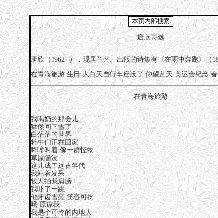
唐欣诗选
唐欣（1962- ），现居兰州。出版的诗集有《在雨中奔跑》（19
在青海旅游
生日
大白天自行车座没了
仰望蓝天
奥运会纪念
春
在青海旅游
我喝奶的那会儿
猛然间下雪了
白茫茫的世界
牦牛们正在回家
哞哞叫着 像一群怪物
草原隐没
这儿成了远古年代
我站着发呆
牧人拍我肩膀
我吓了一跳
他牙齿雪亮 笑容可掬
哦 原谅我
我是个可怜的内地人