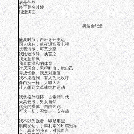
后是茫然
终于莫名其妙
泪流满面
奥运会纪念
盛夏时节，西班牙开奥运
国人疯狂，熬夜通宵看电视
扰我清梦，可恶之至
我比较冷静，换言之
我无意抽疯
我喜欢温和的体育
讨厌玩命，累得吐血，把自己
弄成怪物。我反对重复
我不愿看到，有人为此欢呼
像白痴一样，大喊大叫
让人想到文革或纳粹运动
我倒格外缅怀，古希腊时代
天高云淡，男女自然
优美的裸体，自由奔跑
可这一切，召集一一安在哉
我不以为强者，即是那些
肌肉发达，手脚利索的所谓冠军
不，真正的强者，对我而言