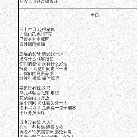
从没见识过边疆奇迹
生日
三十生日 起得稍晚
连我自己也想不到
已置身甘南藏区
窗外细雨绵绵
遥远的父母 请受我一拜
没有什么能够报答
你们的恩情 没有什么好运
抵得上 到这世间走它一遭
让你们的高贵品质
继续引领我 保估我吧
要是没有我 这只
鸟儿将独自飞翔 那些
花朵会白白开放
这个房间 将住着另外一人
绝不写诗 而是弄得一屋子烟雾
令服务员头疼
或者没有我 亲人们
会少一些烦恼 睡得安稳
也没有谁无端弄笔 亵渎神灵