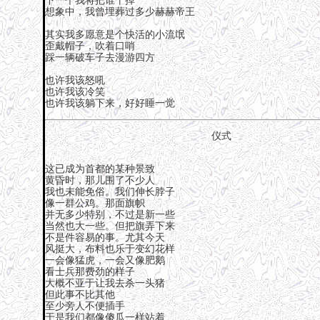
下一个我将把谁干掉
想象中，我曾埋葬过多少赫赫帝王
其实我多愿意是个快活的小流氓
歪戴帽子，吹着口哨
踩一辆破车子去漫游四方
也许我该怒吼
也许我该冷笑
也许我该躺下来，好好睡一觉
仪式
这已成为首都的某种景致
黄昏时，那儿围了不少人
我也未能免俗。我们伸长脖子
像一群公鸡。那面旗帜
并无多少特别，不过是新一些
当然也大一些。但把旗弄下来
不是件容易的事。尤其今天
风挺大，布料也乐于变幻花样
一会像猛虎，一会又像肥鹅
看士兵那费劲的样子
大概不亚于让我去杀一头猪
但此事不比其他
至少旁人不便插手
于是我们都像傻瓜一样站着