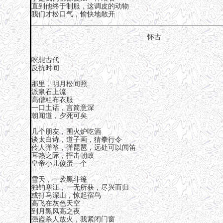
直到他终于制服，这调皮的动物
我们才松口气，愉快地散开
怀古
瞑想古代
反抗时间
那里，明月松间照
派泉石上流
高僧粗布衣服
一口土话，言简意深
朝闻道，夕死可矣
几个朋友，围火炉吃酒
谈太白诗，道子画，猜拳行令
伶人弹筝，弹琵琶，远处可以闻笛
耳热之际，抨击朝政
皇帝小儿傻蛋一个
雪天，一袭黑斗篷
独钓寒江，一无所获，尽兴而归
或打马深山，惊起宿鸟
高飞在灰色天空
到月黑风高之夜
强盗杀人放火，我紧闭门窗