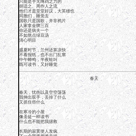
只能是手无缚鸡之力的
胡适之、周作人之流
他们才是堂堂好汉，大英雄也
同胞们，睡觉去
国歌只是国歌，并非鸦片
人家拿金牌三百
你还是病夫一个
不如熬点绿豆汤
清心明目
盛夏时节，兰州还算凉快
不看报纸，也不出门乱窜
中午蝉鸣，半夜蛙叫
既可读书，又好睡觉
春天
春天，忧伤以及空空荡荡
我伸出双手，丢掉了什么
又抓住些什么
在寒冷的小屋
像圣徒一样读书
什么也不能把我拯救
长期的寂寞使人发疯