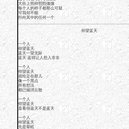
大街上照样熙熙攘攘
每个人的样子都那么可疑
可我却不能
扑向其中的任何一个
仰望蓝天
一个人
仰望蓝天
蓝天一望无际
蓝天 蓝得让人想入非非
一个人
仰望蓝天
就给定在那儿
像一个黑点
所有想法
都已烟消云散
一个人
仰望蓝天
直看得蓝天不是蓝天
一个人
仰望蓝天
先是晕眩