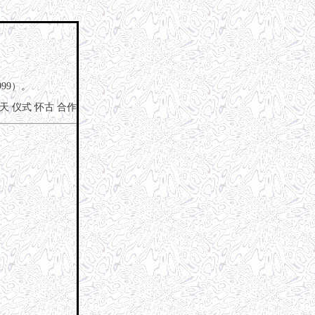
99）。
天
仪式
怀古
合作