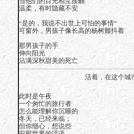
当他们的目光相互接触
温柔，有时隐藏不安
“是的，我说不出世上可怕的事情”
可窗外，男孩子像长高的杨树颤抖着
那男孩子的手
伸向阳光
沾满深秋甜美的死亡
活着，在这个城
此时是午夜
一个匆忙的旅行者
怎么能理解你沉睡的
冬天，已经来临；
但你细心，想说些
安慰世界的话语