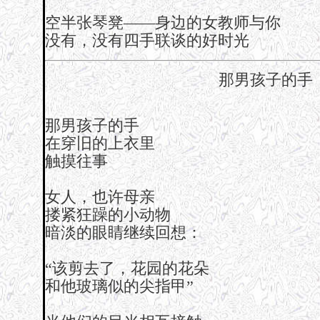
空半张琴凳——身边的女教师与你
没有，没有四手联谈的好时光
那男孩子的手
那男孩子的手
在穿旧的上衣里
触摸往事
女人，也许母亲
搂紧狂躁的小动物
暗淡的眼睛继续回想：
“该剪去了，花园的花朵
和他玻璃似的尖指甲”