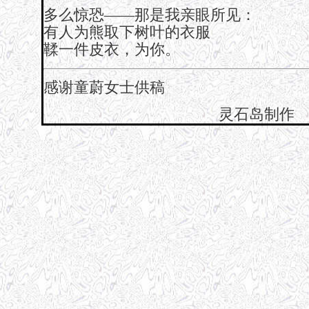
多么惊恐——那是我亲眼所见：
有人为熊取下树叶的衣服
鞣一件皮衣，为你。
感谢童蔚女士供稿
灵石岛制作