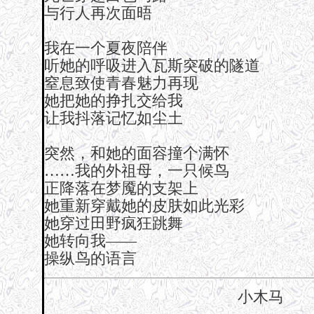
与行人再次面晤
我在一个夏夜陪伴
听她的呼吸进入瓦斯突破的隧道
窒息致使青春魅力再现
她把她的挣扎交给我
让我抖落记忆如尘土
突然，和她的面容撞个满怀
……我的外祖母，一只候鸟
正降落在梦魇的支架上
她重新穿戴她的皮肤如此光彩
她穿过田野疯狂跳舞
她转向我——
操纵鸟的语言
小木马