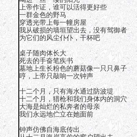
上帝作证，谁可以活得更好些
一群金色的野马
穿透光带上每一幢房屋
我从破损的墙垣望出去，没有驾御者
为它们的风尘仆仆，干杯吧
桌子随肉体长大
死去的手奋笔疾书
墓地上生长粉色的蘑菇像一只只鼻子
哼，上帝只敲响一次钟声
十二个月，只有海水通过防波堤
十二个月，猎枪和我们身体内的洞穴
大海是灿烂的私奔者的母亲
我们永远地伫立在她面前
钟声仿佛自海底传出