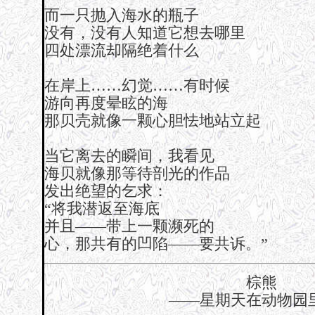
而一只抛入海水的瓶子
没有，没有人知道它想去哪里
四处漂流却隔绝着什么
在岸上……幻觉……有时候
游向再度晕眩的海
那贝壳就像一颗心胆怯地站立起
当它离去的瞬间，我看见
海贝就像那等待剖光的作品
发出绝望的乞求：
“将我潜返至海底
并且——带上一颗濒死的
心，那共有的凹陷——要共诉。”
棕熊
——星期天在动物园