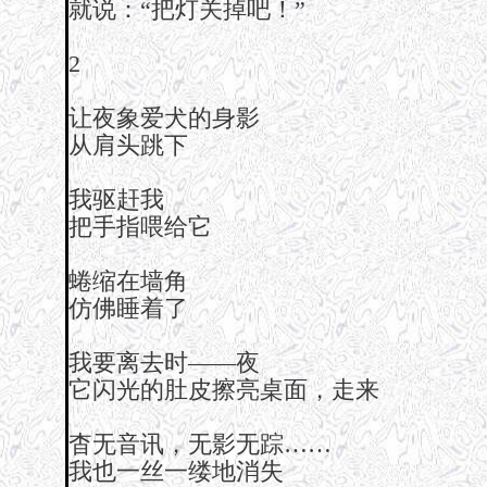
就说：“把灯关掉吧！”
2
让夜象爱犬的身影
从肩头跳下
我驱赶我
把手指喂给它
蜷缩在墙角
仿佛睡着了
我要离去时——夜
它闪光的肚皮擦亮桌面，走来
杳无音讯，无影无踪……
我也一丝一缕地消失