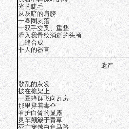
光的睫毛
从灰暗的肩膀
一圈圈剥落
一双手交叉、重叠
滑入我骨纹消逝的头颅
已缝合成
非人的器官
遗产
散乱的灰发
披在檐架上
一圈蜂群飞向瓦房
那里撑着毒伞
看护白骨的显露
灵车颠簸于青草
死亡穿越白色马路