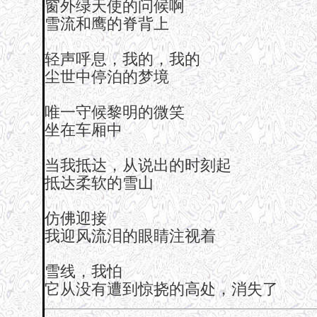
窗外绿天使的问候啊
雪流和鹰的脊背上
轻声呼息，我的，我的
尘世中停泊的梦境
唯一守候黎明的微笑
坐在车厢中
当我抵达，从说出的时刻起
抵达柔软的雪山
仿佛迎接
我迎风流泪的眼睛注视着
雪线，我怕
它从没有遭到惊挠的高处，消失了