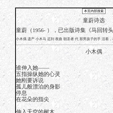
童蔚诗选
童蔚（1956- ），已出版诗集《马回转头
小木偶
遗产
小木马
迟到
夜曲
朝圣者
代
那男孩子的手
活着，
小木偶
谁伸入她——
五指操纵她的心灵
她刚要诉说
孤儿般漂泊的身影
停息
在花朵的指尖
伸入天空的树木