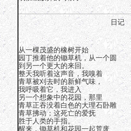
日记
从一棵茂盛的橡树开始
园丁推着他的锄草机，从一个圆
到另一个更大的来回。
整天我听着这声音，我嗅着
青草被刈去时的新鲜气味，
我呼吸着它，我进入
另一个想象中的花园，那里
青草正吞没着白色的大理石卧雕
青草拂动；这死亡的爱抚
胜于人类的手指。
醒来，锄草机和花园一起荒废