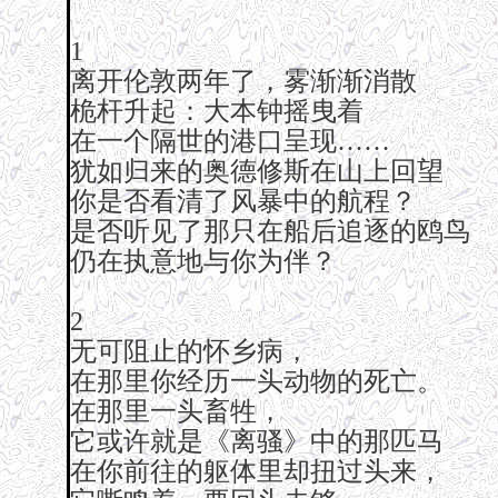
1
离开伦敦两年了，雾渐渐消散
桅杆升起：大本钟摇曳着
在一个隔世的港口呈现……
犹如归来的奥德修斯在山上回望
你是否看清了风暴中的航程？
是否听见了那只在船后追逐的鸥鸟
仍在执意地与你为伴？
2
无可阻止的怀乡病，
在那里你经历一头动物的死亡。
在那里一头畜牲，
它或许就是《离骚》中的那匹马
在你前往的躯体里却扭过头来，