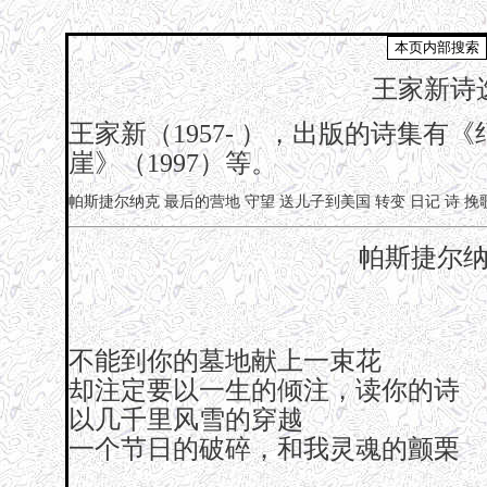
王家新诗
王家新（1957- ），出版的诗集有《
崖》（1997）等。
帕斯捷尔纳克
最后的营地
守望
送儿子到美国
转变
日记
诗
挽
帕斯捷尔
不能到你的墓地献上一束花
却注定要以一生的倾注，读你的诗
以几千里风雪的穿越
一个节日的破碎，和我灵魂的颤栗