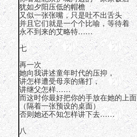
犹如夕阳压低的帽檐
又似一张张嘴，只是吐不出舌头
并且它们就是一个个比喻，等待着
永不到来的艾略特……
七
再一次
她向我讲述童年时代的压抑，
讲怎样遭受母亲的痛打，
讲继父怎样……
而这时你最好把你的手放在她的上面
（隔着一张预设的桌面）
否则她还不知怎样讲下去……
八