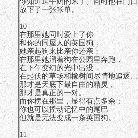
你知道送牛奶的来了。同时他在门口
放下了一张帐单。
10
在那里她同时爱上了你
和你的同屋人的英国狗，
她亲起狗来比亲你还亲；
在那里她溜着狗在公园里奔跑，
在下午变幻的光中出没，
在起伏的草场和橡树间尽情地追逐…
那才是天底下最自由的精灵，
那才是真正的一对。
而你楞在那里，显得有点多余；
你也可以摇动记忆中的尾巴
但就是无法变成一条英国狗。
11