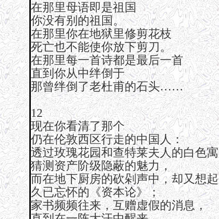
在那里母语即是祖国
你没有别的祖国。
在那里你在地狱里修剪花枝
死亡也不能使你放下剪刀。
在那里每一首诗都是最后一首
直到你从中绊倒于
那曾绊倒了老杜甫的石头……
12
现在你看清了那个
仍在伦敦西区行走的中国人：
透过玫瑰花园和查特莱夫人的白色寓
猜测资产阶级隐蔽的魅力，
而在地下厨房的砍剁声中，却又想起
久已忘怀的《资本论》；
家书频频往来，互赠虚假的消息，
直到在一阵大汗中醒来