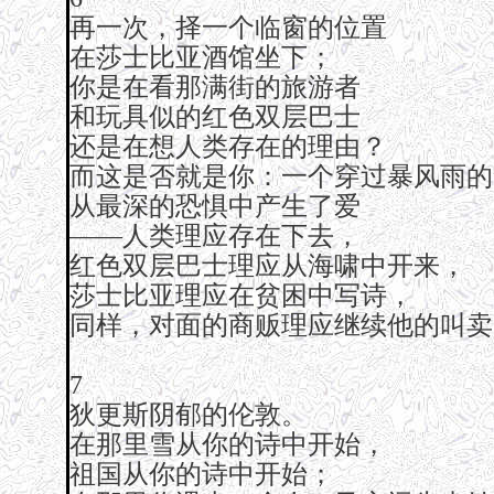
再一次，择一个临窗的位置
在莎士比亚酒馆坐下；
你是在看那满街的旅游者
和玩具似的红色双层巴士
还是在想人类存在的理由？
而这是否就是你：一个穿过暴风雨的
从最深的恐惧中产生了爱
——人类理应存在下去，
红色双层巴士理应从海啸中开来，
莎士比亚理应在贫困中写诗，
同样，对面的商贩理应继续他的叫卖
7
狄更斯阴郁的伦敦。
在那里雪从你的诗中开始，
祖国从你的诗中开始；