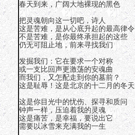
春天到来，广阔大地裸现的黑色
把灵魂朝向这一切吧，诗人
这是苦难，是从心底升起的最高律令
不是苦难，是你最终承担起的这些
仍无可阻止地，前来寻找我们
发掘我们：它在要求一个对称
或一支比回声更激荡的安魂曲
而我们，又怎配走到你的墓前？
这是耻辱！这是北京的十二月的冬天
这是你目光中的忧伤、探寻和质问
钟声一样，压迫着我的灵魂
这是痛苦，是幸福，要说出它
需要以冰雪来充满我的一生