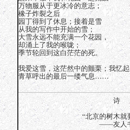
万物服从于更冰冷的意志；
橡子炸裂之后
园丁得到了休息；接着是雪
从我的写作中开始的雪；
大雪永远不能充满一个花园，
却涌上了我的喉咙；
季节轮回到这白茫茫的死。
我爱这雪，这茫然中的颤栗；我忆起
青草呼出的最后一缕气息……
诗
“北京的树木就
——友人