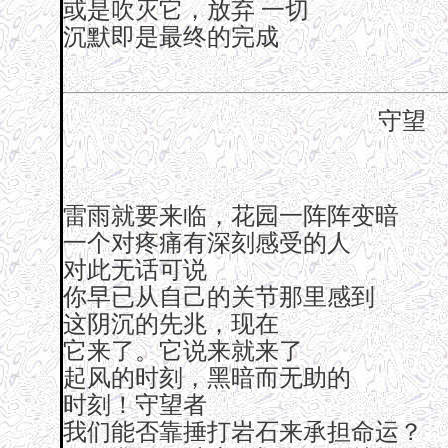
或是吹灭它，放弃 一切
沉默即是最终的完成
守望
雷雨就要来临，花园一阵阵变暗
一个对疼痛有深刻感受的人
对此无话可说
你早已从自己的关节那里感到
这阴沉的先兆，现在
它来了。它说来就来了
起风的时刻，黑暗而无助的
时刻！守望者
我们能否靠捶打岩石来承担命运？