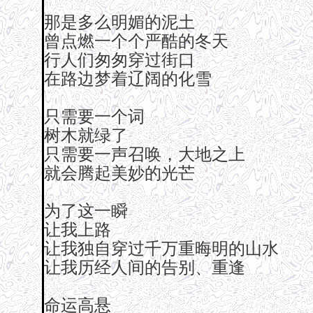
那是多么明媚的泥土
曾点燃一个个严酷的冬天
行人们匆匆穿过街口
在路边梦着辽阔的化雪
只需要一个词
树木就绿了
只需要一声召唤，大地之上
就会腾起美妙的光芒
为了这一瞬
让我上路
让我独自穿过千万重晦明的山水
让我历经人间的告别、重逢
命运高悬