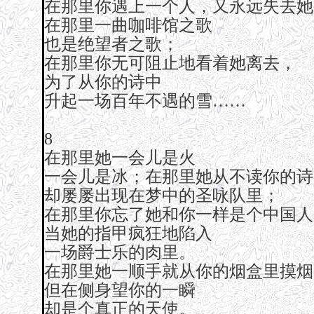
在那里你遇上一个人，又永远失去她
在那里一曲咖啡馆之歌
也是绝望者之歌；
在那里你无可阻止地看着她离去，
为了从你的诗中
升起一场百年不遇的雪……
8
在那里她一会儿是火
一会儿是冰；在那里她从不读你的诗
却屡屡出现在梦中的圣咏队里；
在那里你忘了她和你一样是个中国人
当她的指甲疯狂地陷入
一场爵士乐的肉里。
在那里她一顺手就从你的烟盒里摸烟
但在侧身望你的一瞬
却是个真正的天使。