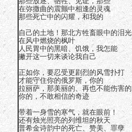
那些放逐、牺牲、见证，那些
在弥撒曲的震颤中相逢的灵魂
那些死亡中的闪耀，和我的
自己的土地！那北方牲畜眼中的泪光
在风中燃烧的枫叶
人民胃中的黑暗、饥饿，我怎能
撇开这一切来谈论我自己
正如你，要忍受更剧烈的风雪扑打
才能守住你的俄罗斯，你的
拉丽萨，那美丽的、再也不能伤害的
你的，不敢相信的奇迹
带着一身雪的寒气，就在眼前！
还有烛光照亮的列维坦的秋天
普希金诗韵中的死亡、赞美、罪孽