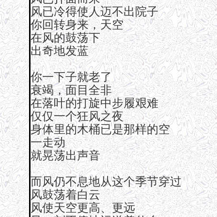
风已冷得使人迈不出院子
你回转身来，天空
在风的鼓荡下
出奇地发蓝
你一下子就老了
衰竭，面目全非
在落叶的打旋中步履艰难
仅仅一个狂风之夜
身体里的木桶已是那样的空
一走动
就晃荡出声音
而风仍不息地从这个季节穿过
风鼓荡着白云
风使天空更高、更远