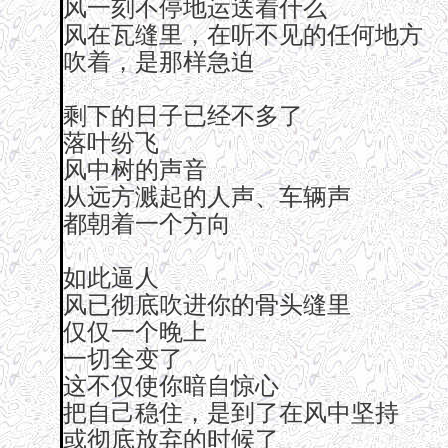
风一刻不停地运送着什么
风在瓦缝里，在听不见的任何地方
吹着，是那样急迫
剩下的日子已经不多了
落叶纷飞
风中树的声音
从远方溅起的人声、车辆声
都朝着一个方向
如此逼人
风已彻底吹进你的骨头缝里
仅仅一个晚上
一切全变了
这不仅使你暗自惊心
把自己稳住，是到了在风中坚持
或彻底放弃的时候了