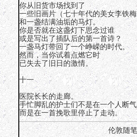
你从旧货市场找到了
一些旧画片（七十年代的美女李铁梅
和一盏结满油垢的马灯。
你是否就在这盏灯下思念过谁
或是写出了插队后的第一首诗？
一盏马灯带回了一个峥嵘的时代。
然而，当你试着点燃它时
已失去了旧日的激情。
十一
医院长长的走廊。
手忙脚乱的护士们不是在一个人断气
而是在一首挽歌里停止了走动。
伦敦随