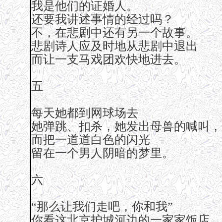
我是他们的证婚人。
还要我讲述事情的经过吗？
不，在悲剧中还有另一个故事。
悲剧诗人应及时地从悲剧中退出
而让一支马戏团欢快地进去。
五
每天她都到网球场去
她弹跳、扣杀，她发出母兽的喊叫，
而把一道道白色的闪光
留在一个男人阴暗的梦里。
六
“那么让我们走吧，你和我”
你看这北京护城河边的一家家饭店