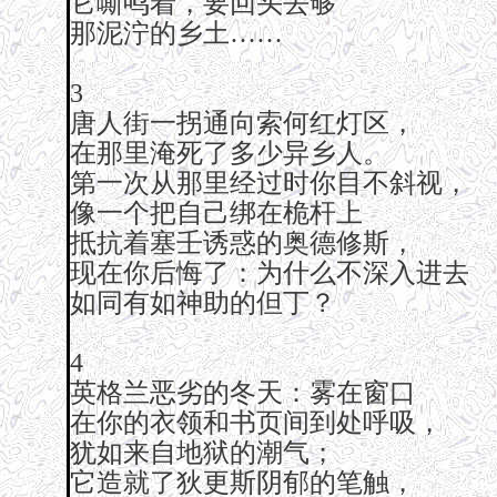
它嘶鸣着，要回头去够
那泥泞的乡土……
3
唐人街一拐通向索何红灯区，
在那里淹死了多少异乡人。
第一次从那里经过时你目不斜视，
像一个把自己绑在桅杆上
抵抗着塞壬诱惑的奥德修斯，
现在你后悔了：为什么不深入进去
如同有如神助的但丁？
4
英格兰恶劣的冬天：雾在窗口
在你的衣领和书页间到处呼吸，
犹如来自地狱的潮气；
它造就了狄更斯阴郁的笔触，