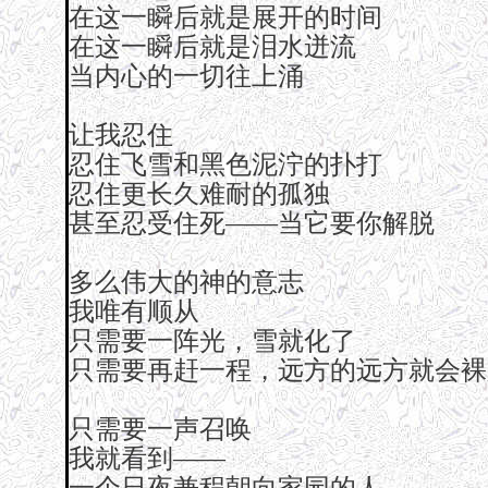
在这一瞬后就是展开的时间
在这一瞬后就是泪水迸流
当内心的一切往上涌
让我忍住
忍住飞雪和黑色泥泞的扑打
忍住更长久难耐的孤独
甚至忍受住死——当它要你解脱
多么伟大的神的意志
我唯有顺从
只需要一阵光，雪就化了
只需要再赶一程，远方的远方就会裸
只需要一声召唤
我就看到——