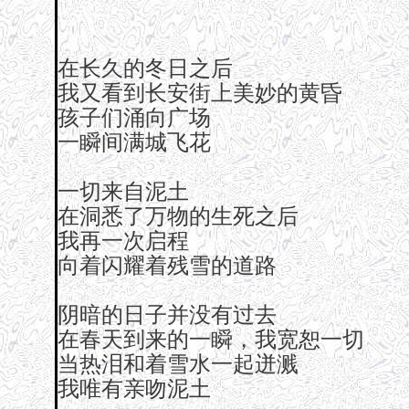
在长久的冬日之后
我又看到长安街上美妙的黄昏
孩子们涌向广场
一瞬间满城飞花
一切来自泥土
在洞悉了万物的生死之后
我再一次启程
向着闪耀着残雪的道路
阴暗的日子并没有过去
在春天到来的一瞬，我宽恕一切
当热泪和着雪水一起迸溅
我唯有亲吻泥土