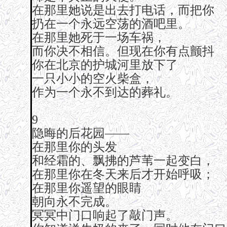
在那里她说是出去打电话，而把你
扔在一个永远空荡的酒吧里。
在那里她死于一场车祸，
而你决不相信。但现在你有点颤抖
你在北京的护城河里放下了
一只小小的空火柴盒，
作为一个永不到达的葬礼。
9
隐晦的后花园——
在那里你的头发
和经霜的、飘拂的芦苇一起变白，
在那里你在冬天来后才开始呼吸；
在那里你遥望的眼睛
朝向永不完成。
冥冥中门口响起了敲门声。