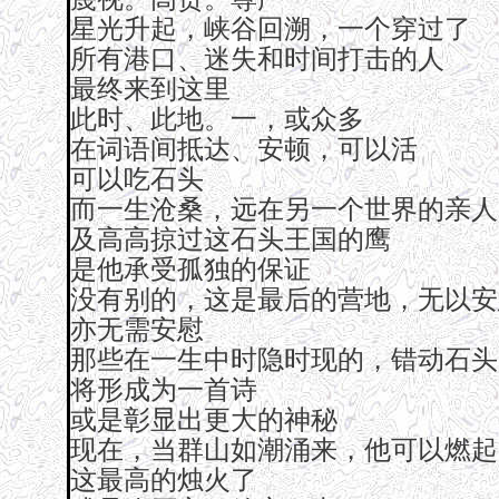
星光升起，峡谷回溯，一个穿过了
所有港口、迷失和时间打击的人
最终来到这里
此时、此地。一，或众多
在词语间抵达、安顿，可以活
可以吃石头
而一生沧桑，远在另一个世界的亲人
及高高掠过这石头王国的鹰
是他承受孤独的保证
没有别的，这是最后的营地，无以安
亦无需安慰
那些在一生中时隐时现的，错动石头
将形成为一首诗
或是彰显出更大的神秘
现在，当群山如潮涌来，他可以燃起
这最高的烛火了