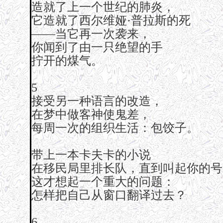
造就了上一个世纪的肺炎，
它造就了西尔维娅·普拉斯的死
——当它再一次袭来，
你闻到了由一只绝望的手
拧开的煤气。
5
接受另一种语言的改造，
在梦中做客神使鬼差，
每周一次的组织生活：包饺子。
带上一本卡夫卡的小说
在移民局里排长队，直到叫起你的号
这才想起一个重大的问题：
怎样把自己从窗口翻译过去？
6