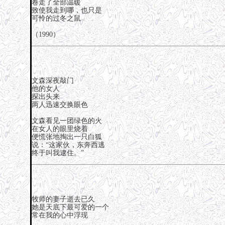
卷走了全部温暖
致使我走到哪，也只是
可怜的过冬之鼠
（1990）
文森深夜敲门
他的女人
探出头来
两人迅速交换眼色
文森看见一团绿色的火
在女人的眼里烧着
便慌张地掏出一只白狐
说：“这家伙，东奔西逃
终于叫我逮住。”
牧师的妻子逝去已久
她是天底下最可爱的一个
常在我的心中浮现