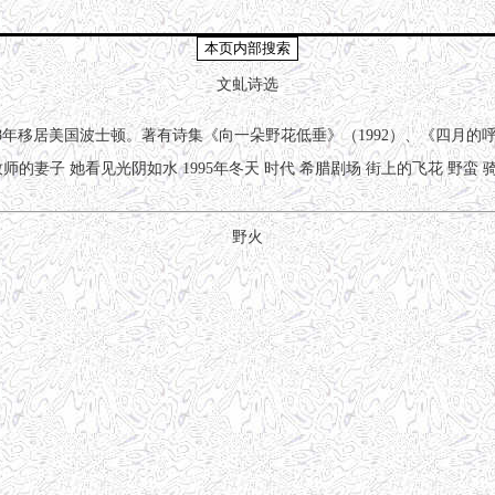
文虬诗选
998年移居美国波士顿。著有诗集《向一朵野花低垂》（1992）、《四月的呼吸》（2
牧师的妻子
她看见光阴如水
1995年冬天
时代
希腊剧场
街上的飞花
野蛮
野火