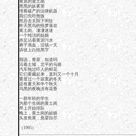
青原的黄土岗
黑黑的妖雾里
埋着破产的法律机器
我们先吃饱饭
然后去太阳下闲扯
昨天黑鸟的怪梦落在
黄土岗。凄凄迷迷
一个纯洁的姑娘
赤足沾着黄泥污水
裤子滴血，沿镇一天
诉状上白纸黑字
我说，青原，知道吗
沿着土城，北平的马路
汽车拖过吓人的鲜花
它们要藏起来，直到又一个十月
要度过一个寂寞的冬天
还有夏天和半个秋天
乌黑的夜晚没有花香
一群年轻的学生
为那个生病的黄土岗
早上开始排队
晚上，黄土岗的姑娘
头发焦黄，悬梁自尽
（1995）