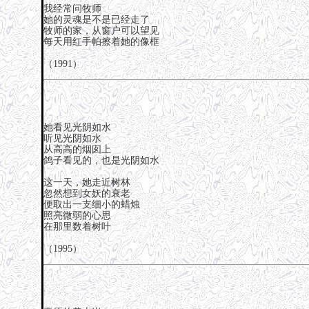
我经常问牧师
她的灵魂是不是已经走了
牧师的家，从窗户可以望见
每天用红手帕擦着她的像框
（1991）
她看见光阴如水
听见光阴如水
从高高的烟囱上
鸽子看见的，也是光阴如水
这一天，她走近树林
忽然想到女妖的衰老
便取出一支细小的蜡烛
照亮微弱的心思
在那里数着树叶
（1995）