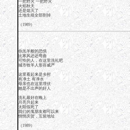
一把野火 一把野火
火焰秋天
还是熄灭了
土地生殖全部割掉
（1989）
你羔羊般的恐惧
比寒风还还弯曲
可怜的人，在这里洗礼吧
城市牧羊人形容威严
这里看起来是乡村
有净土 有净水
母亲也在这里埋伏
她是不出声的好人
洗礼最好在晚上
月亮升起来
太阳假死了
我们的鬼朋友都可以来
悄悄庆贺，互留地址
（1989）