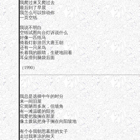
我爬过来又爬过去
最后到了早晨
我怎么可以惊动你
一页空纸
我说不明白
空纸试图向台灯诉说什么
好像一匹纸马
骑着灯影游历大唐王朝
还有一只呆鸟
长着我的眼睛，生硬地回看
耳朵滑到脑袋后面
（1990）
我总是选择中午的时分
来一间旧屋
它简陋而多灰，但墙角
有一滩温暖的阳光
我爱把脸搁在那里
像土拨鼠把身子搁在向阳坡地
有个令我朝思暮想的女子
走过我寒凉的秋天