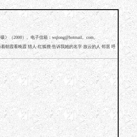
000）。电子信箱：wqlong@hotmail。com。
骑着朝霞看晚霞
猎人·红狐狸
告诉我她的名字
放云的人
邻居
呼