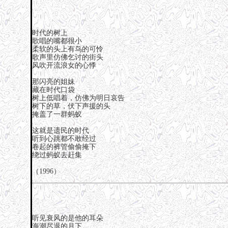
时代的树上
歌唱的嘴都很小
柔软的头上有鸟的可怜
歌声里仿佛乞讨的街头
风吹开流浪女的心悸
那闪亮的姐妹
藏在时代口袋
树上低唱着，仿佛为明日哀告
树下的草，伏下声援的头
掩盖了一群蚂蚁
这就是遗民的时代
听到心跳都不敢经过
卷起的裤管偷偷掩下
绕过蚂蚁去赶集
（1996）
听见衰风的是他的耳朵
海潮尽退的月下