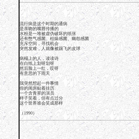
流行病是这个时期的通病
是亲吻的嘴唇传播的
水粉是一堆被虚伪破坏的纸张
还有憋气感菌、枯燥感菌、幽怨感菌
充斥空间，寻找机会
突然发难，人就像被踢飞的皮球
病榻上的人，读读诗
在白纸上划呀划呀
然后脸上一红，哎呀
有意思的下雨天
我突然想起一件事情
你的闺房贴着挂历
一个含青草的演员
样子笑着，但有点过分
这个世界谁会笑成那样
（1990）