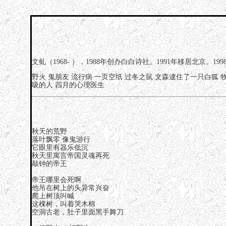
文虬（1968- ），1988年创办白白诗社。1991年移居北京。1
野火
鬼朋友
流行病
一页空纸
过冬之鼠
文森逮住了一只白狐
吸的人
四月的心理医生
秋天的荒野
落叶飘零 像鬼游行
它眼里有器乐低沉
秋天里寓言帝国灵魂再死
敲钟的帝王
帝王哪里会死啊
他吊在树上的头异常兴奋
爬上树顶叫喊
这棵树，叫着哭木棉
空洞古老，肚子里面黑手舞刀