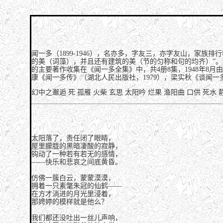
闻一多（1899-1946），名亦多，字友三，亦字友山，家
的美（词藻），并且还有建筑的美（节的匀称和句的均齐）”。
的主要著作收集在《闻一多全集》中，共4册8集，1948年8
康《闻一多传》（湖北人民出版社，1979），梁实秋《谈闻一多
幻中之邂逅
死
孤雁
火柴
玄思
太阳吟
烂果
渔阳曲
口供
死水
太阳落了，责任闭了眼睛，
屋里朦胧的黑暗凄酸的寂静，
钩动了一种若有若无的感情，
——快乐和悲哀之间底黄昏。
仿佛一簇白云，蒙蒙漠漠，
拥着一只素氅朱冠的仙鹤——
在方才淌进的月光里浸着，
那娉婷的模样就是他么？
我们都还没吐出一丝儿声响，