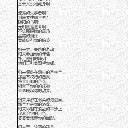
息去又没地藏身啊！
流落的失群者啊！
到底要往哪里去？
随阳的鸟啊!
光明底追逐者啊！
不信那腥臊的屠场，
黑黯的烟灶．
竟能吸引你的踪迹！
妇来罢，失路的游魂！
归来参加你的伴侣，
补足他们的阵列！
他们正引着颈望你呢。
归来偃卧在霜染的芦林里，
那里有校猎的西风，
将茸毛似的芦花，
铺就了你的的床褥
来温暖起你的甜梦。
归来浮游在温柔的港溆里，
那里方是你的浴盆。
归来徘徊在浪舐的平沙上
趁着溶银的月色，
婆婆着戏弄你的幽影。
归来罢，流落的孤禽！