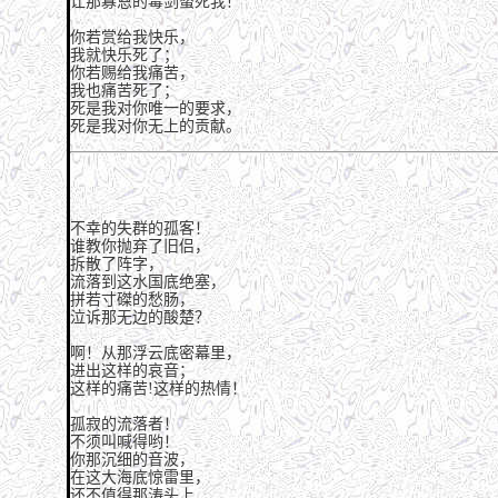
让那寡恩的毒剑螫死我！
你若赏给我快乐，
我就快乐死了；
你若赐给我痛苦，
我也痛苦死了；
死是我对你唯一的要求，
死是我对你无上的贡献。
不幸的失群的孤客！
谁教你抛弃了旧侣，
拆散了阵字，
流落到这水国底绝塞，
拼若寸磔的愁肠，
泣诉那无边的酸楚？
啊！从那浮云底密幕里，
进出这样的哀音；
这样的痛苦!这样的热情！
孤寂的流落者！
不须叫喊得哟！
你那沉细的音波，
在这大海底惊雷里，
还不值得那涛头上