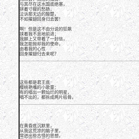
与其尽在这水国底绝塞，
拼着寸磔的愁肠，
泣诉那无边的酸楚，
不如擢翅回身归去罢！
啊！但是这不由分说的狂飙
挟着我不息地前进；
我脚上又带着了一封信，
我怎能抛却我的使命，
由着我的心性
回身擢翅归去来呢？
这些都是君王底
樱桃艳嘴的小歌童：
有的唱出一颗灿烂的明星，
唱不出的，都拆成两片枯骨。
在黄昏底沉默里，
从我这荒凉的脑子里，
常迸出些古怪的思想，