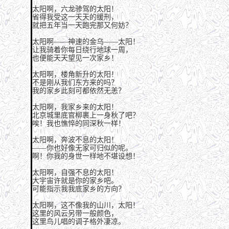
太阳啊，六龙骖驾的太阳！
省得我受这一天天的缓刑，
就把五年当一天跑完那又何妨？
太阳啊——神速的金乌——太阳！
让我骑着你每日绕行地球一周，
也便能天天望见一次家乡！
太阳啊，楼角新升的太阳！
不是刚从我们东方来的吗？
我的家乡此刻可都依然无恙？
太阳啊，我家乡来的太阳！
北京城里底官柳裹上一身秋了吧？
唉！我也憔悴的同深秋一样！
太阳啊，奔波不息的太阳！
——你也好像无家可归似的呢。
啊！你我的身世一样地不堪设想！
太阳啊，自强不息的太阳！
大宇宙许就是你的家乡吧。
可能指示我我底家乡的方向？
太阳啊，这不像我的山川，太阳！
这里的风云另带一般颜色，
这里鸟儿唱的调子格外凄凉。