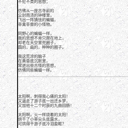
不伦不类的思想；
仿佛从一座古寺前的
尘封雨渍的钟楼里，
飞出一阵猜怯的蝙蝠，
非禽非兽的小怪物。
同野心的蝙蝠一样，
我的思想不肯只爬在地上，
却老在天空里兜圈子，
圆的，扁的，种种的圈子。
我这荒凉的脑子
在黄昏底沉默里，
常迸出些古怪的思想，
仿佛同些蝙蝠一样。
太阳啊，刺得我心痛的太阳！
又逼走了游子底一出还乡梦，
又加他十二个时辰的九曲回肠！
太阳啊，火一样烧着的太阳！
烘干了小草尖头底露水，
可烘得干游子底冷泪盈眶？