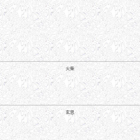
火柴
玄思