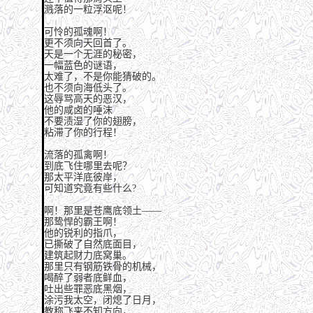
溅落的一粒浮沤呢！
可怜的孤魂啊！
更不须向天回首了。
天是一个无涯的秘密，
一幅蓝色的谜语，
太难了，不是你能猜破的。
也不须向海低头了。
这辱骂高天的恶汉，
他的咸卤的唾沫
不要渍湿了你的翅膀，
粘滞了你的行程！
流落的孤禽啊！
到底飞住哪里去呢？
那太平洋底彼岸，
可知道究竟有些什么?
啊！那里是苍鹰底领土——
那鸷悍的霸王啊！
他的锐利的指爪，
已撕破了自然底面目，
建筑起财力底窝巢。
那里只有钢筋铁骨的机械，
喝醉了弱者底鲜血，
吐出些罪恶底黑烟，
涂污我太空，闭熄了日月，
教称飞来不知方向，