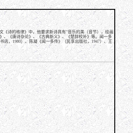
论文《诗的格律》中，他要求新诗具有“音乐的美（音节），绘画
与诗》、《唐诗杂论》、《古典新义》、《楚辞校补》等。闻一多
店，1980）、陈凝《闻一多传》（民享出版社，1947）、王