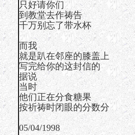
只好请你们
到教堂去作祷告
千万别忘了带水杯
而我
就是趴在邻座的膝盖上
写完给你的这封信的
据说
当时
他们正在分食糖果
按祈祷时闭眼的分数分
05/04/1998