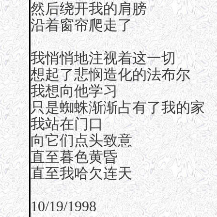
然后绕开我的肩膀
沿着窗帘爬走了
我悄悄地注视着这一切
想起了悲悯造化的法布尔
我想向他学习
只是蜘蛛渐渐占有了我的家
我站在门口
向它们点头致意
直至暮色黄昏
直至我哈欠连天
10/19/1998