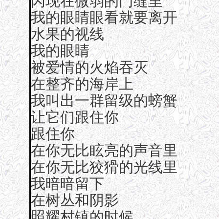
闪现在微弱的门缝里
我的眼睛眼看就要离开
水果的视线
我的眼睛
被爱情的火焰吞灭
在整齐的海岸上
我叫出一群留级的螃蟹
让它们跟住你
跟住你
在你无比眩亮的声音里
在你无比狡猾的光线里
我暗暗留下
在树丛和阴影
照耀村镇的时候