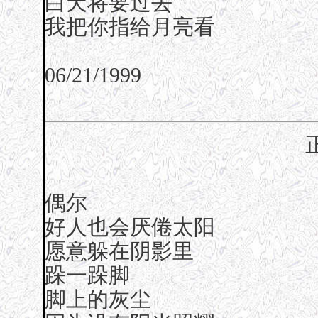
白天将要过去
我把你指给月亮看
06/21/1999
偶尔
好人也会厌倦太阳
愿意躲在阴影里
跺一跺脚
脚上的灰尘