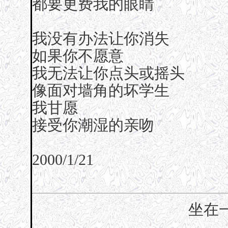
都要更费我的眼睛
我没有办法让你消失
如果你不愿意
我无法让你点头或摇头
像面对墙角的坏学生
我甘愿
接受你潮湿的亲吻
2000/1/21
坐在