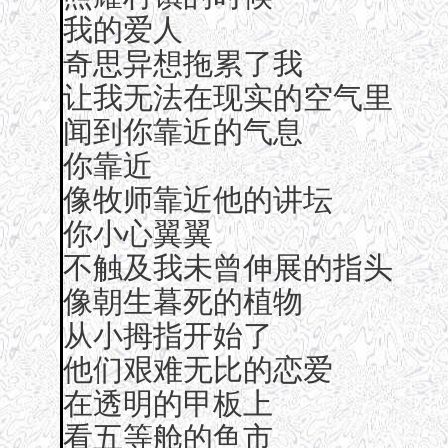
我的爱人
奇思异想拖累了我
让我无法在现实的空气里
闻到你靠近的气息
你靠近
像牧师靠近他的讲坛
你小心翼翼
不触及我未曾伸展的指头
像朝生暮死的植物
从小拇指开始了
他们艰难无比的恋爱
在透明的甲板上
看五等舱的鱼市