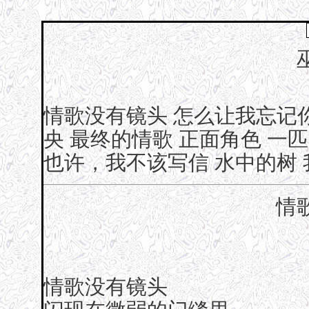
情歌没有镜头
怎么让我忘记
央
最终的情歌
正面角色
一匹
也许，我不该写信
水中的树
情
情歌没有镜头