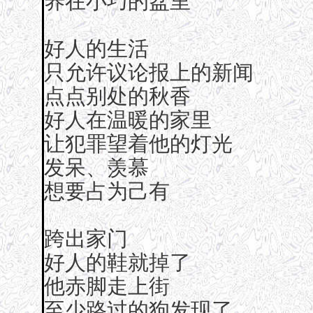
养在小巧的盆里
好人的生活
只允许议论报上的新闻
点点别处的秋香
好人在温暖的家里
让犯罪望着他的灯光
发呆、羡慕
想要占为己有
跨出家门
好人的鞋就掉了
他赤脚走上街
至少路过的狗发现了