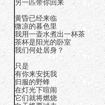
另一匹带你回来
黄昏已经来临
微凉的暮色里
我用一壶水煮出一杯茶
茶杯是阳光的卧室
我们何处居身？
只是
有你来安抚我
归服的野蜂
在灯光下喧闹
它们就将燃烧