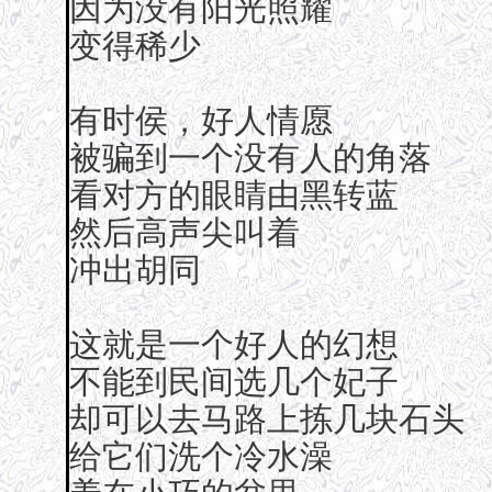
因为没有阳光照耀
变得稀少
有时侯，好人情愿
被骗到一个没有人的角落
看对方的眼睛由黑转蓝
然后高声尖叫着
冲出胡同
这就是一个好人的幻想
不能到民间选几个妃子
却可以去马路上拣几块石头
给它们洗个冷水澡