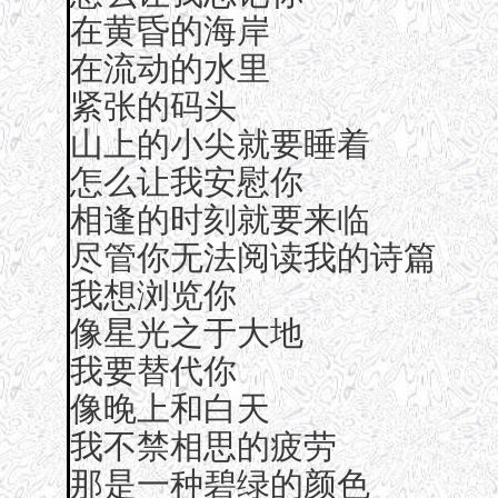
在黄昏的海岸
在流动的水里
紧张的码头
山上的小尖就要睡着
怎么让我安慰你
相逢的时刻就要来临
尽管你无法阅读我的诗篇
我想浏览你
像星光之于大地
我要替代你
像晚上和白天
我不禁相思的疲劳
那是一种碧绿的颜色