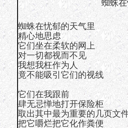
蜘蛛在
蜘蛛在忧郁的天气里
精心地思虑
它们坐在柔软的网上
对一切都视而不见
我想我枉作为人
竟不能吸引它们的视线
它们在我跟前
肆无忌惮地打开保险柜
取出其中最为重要的几页文
把它嚼烂把它化作粪便