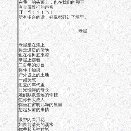
在我们的头顶上，也在我们的脚下
有金属敲打的声音
叮！当！？！当！
所有多余的话，好像都砸进了墙里。
老屋
老屋坐在溪上
你走进它的傍晚
鱼在榕树底乘凉
堂屋上摆着
二百年的烛台
你伸手触摸
户外坡上的土地
一如抚慰
逝去的年代里
目光憔悴的母亲
她们默默遥远的牵挂
使你长大成人
你坐在窗明几净的屋里
想起从前的事情
眼中闪着泪花
如窗前清亮的溪水
你叠起无袖衬衫