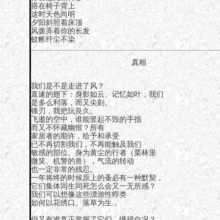
搭在椅子背上
这时天色尚明
夕阳斜照着床顶
风拨弄着你的长发
蚊帐纤尘不染
真相
我们是不是走进了风？
直速的翅下：身影如云、记忆如叶，我们
是多么利落，而又尖刻。
锋刃，我把玩良久。
飞逝的空中，谁能竖起不毁的手指
而又不怀藏幽恨？所有
家居者的期许，给予和承受
已不再切割我们，不再能触及我们
敏感的部位。身为黄尘的行者（栗林里
微笑、机警的兽），气流的转动
也一定非常的残忍。
一年将终的时候原上的蚤必有一种默契，
它们集体同生同死怎么会又一无所感？
我们可以想像这些漂游性蜉类
如何以花绣口、落草为生，
但又有谁真正掌握了它们，懂得自况？