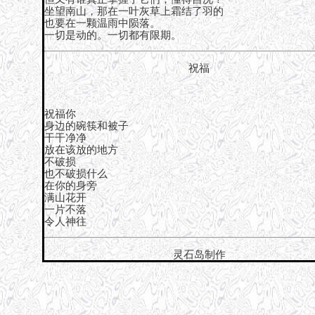
坐望南山，那在一叶灰草上霜结了羽的
也要在一颗温雨中陨落。
一切是动的。一切都有限期。
祝福
祝福你
身边的碗筷和被子
干干净净
放在该放的地方
不破损
也不破损什么
在你的身旁
满山花开
一片不落
令人神往
灵石岛制作