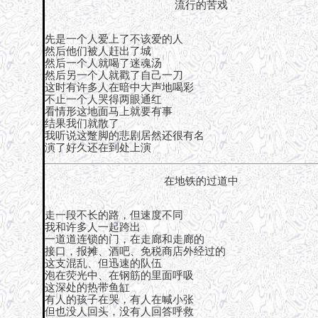
流行的苦戏
先是一个人爱上了不该爱的人
然后他们被人赶出了城
然后一个人就喝了迷魂汤
然后另一个人就戳了自己一刀
这时有许多人在暗中大声地喝彩
不止一个人哭得两眼通红
看情形这地面马上就要有事
结果我们就散了
我听说这蹩脚的悲剧居然还很有名
演了好久还在到处上演
在地铁的过道中
走一段不长的路，但速度不同
我和许多人一起跨出
一道道连锁的门，在走廊和走廊的
接口，报摊、酒吧、免税商店外经过的
这支混乱、但迅速的队伍
泡在荧光中、在钢筋的里面呼吸
这深处的热带鱼缸
有人的孩子在哭，有人在喊小张
但也没人回头，没有人回答呼救