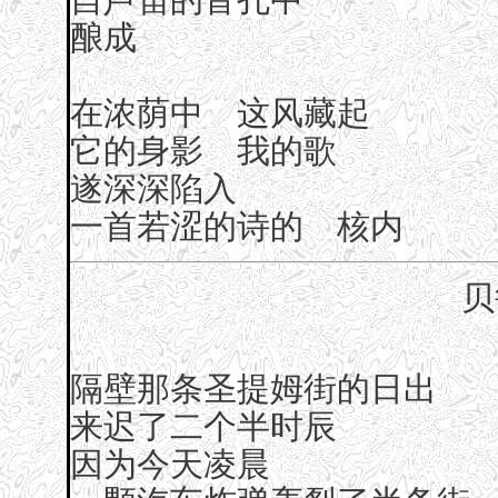
酿成
在浓荫中 这风藏起
它的身影 我的歌
遂深深陷入
一首若涩的诗的 核内
贝
隔壁那条圣提姆街的日出
来迟了二个半时辰
因为今天凌晨