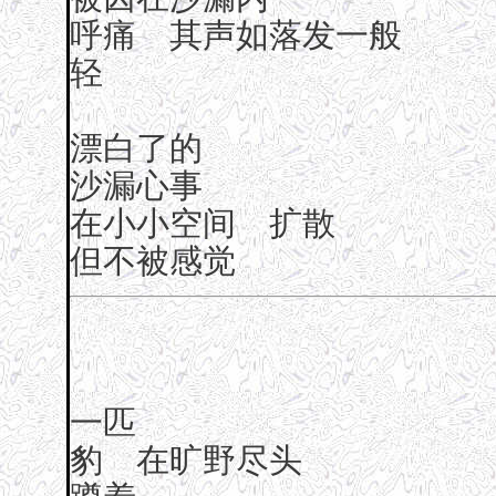
呼痛 其声如落发一般
轻
漂白了的
沙漏心事
在小小空间 扩散
但不被感觉
一匹
豹 在旷野尽头