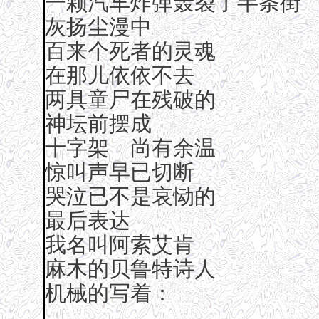
一颗汽车炸弹轰裂了半条街
灰扬尘漫中
百来个死者的灵魂
在那儿依依不去
两具童尸在残破的
神坛前摆成
十字架 尚有余温
惊叫声早已切断
哭泣已不是哀恸的
最后表达
我名叫阿索艾肯
麻木的贝鲁特诗人
机械的写着：