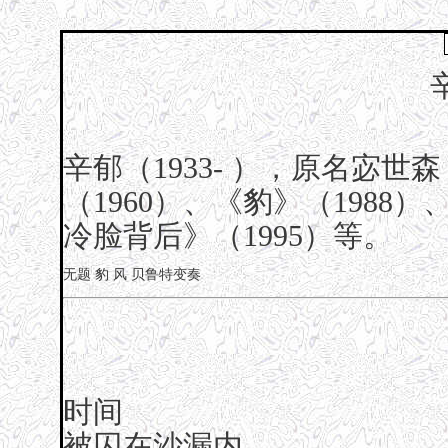
辛郁（1933- ），原名宓
（1960）、《豹》（1988
冷脸背后》（1995）等。
无题
豹
风
贝鲁特变奏
时间
被囚在沙漏内