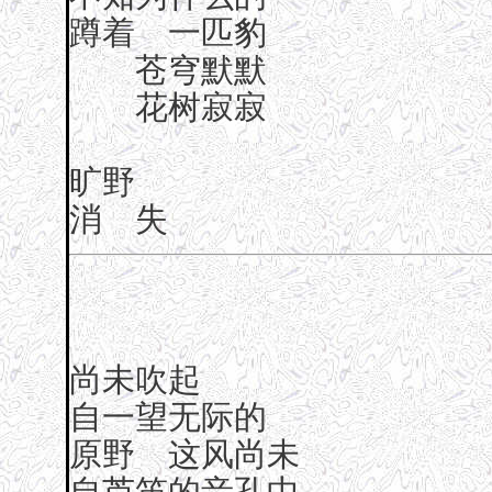
蹲着 一匹豹
苍穹默默
花树寂寂
旷野
消 失
尚未吹起
自一望无际的
原野 这风尚未
自芦笛的音孔中