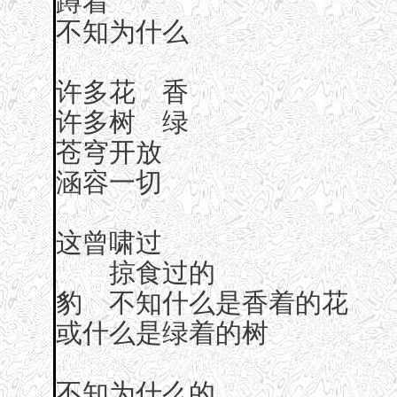
蹲着
不知为什么
许多花 香
许多树 绿
苍穹开放
涵容一切
这曾啸过
掠食过的
豹 不知什么是香着的花
或什么是绿着的树
不知为什么的