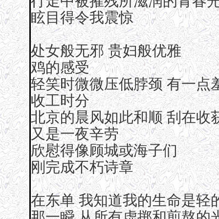
行走中被摧残所滋润的青春
眩目得令我震惊
处女般无邪 贵妇般优雅
鸡的感受
轻笑时微微压低脖颈 有一点
收工时分
北京的晨风如此和顺 刮在收
又是一夜辛劳
欣慰得像顾城或海子们
刚完成不朽诗章
在东单 我知道我的生命是轻
那一瞬 从所有虚掷和煎熬的