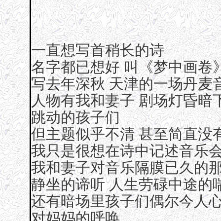
一直想写首稍长的诗
名字都已想好 叫《梦中画卷
写去年深秋 天津的一场丹麦
人物有我和妻子 剧场灯昏暗
跳动的孩子们
但主题似乎不清 甚至简直没
我只是很想在诗中记述音乐
我和妻子对音乐隔膜已久的
静坐的谛听 人生劳碌中途的
还有暗场里孩子们偶尔今人
对妈妈的呼唤