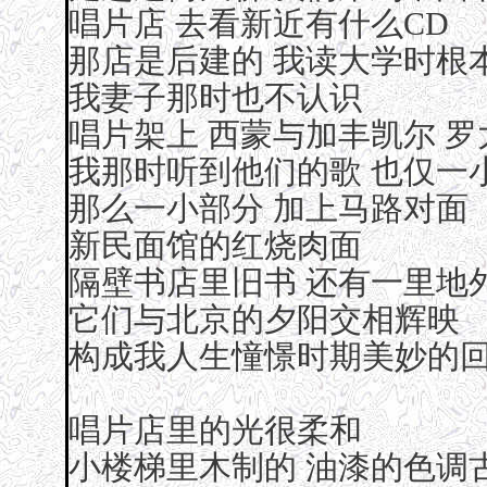
唱片店 去看新近有什么CD
那店是后建的 我读大学时根
我妻子那时也不认识
唱片架上 西蒙与加丰凯尔 罗
我那时听到他们的歌 也仅一
那么一小部分 加上马路对面
新民面馆的红烧肉面
隔壁书店里旧书 还有一里地
它们与北京的夕阳交相辉映
构成我人生憧憬时期美妙的
唱片店里的光很柔和
小楼梯里木制的 油漆的色调