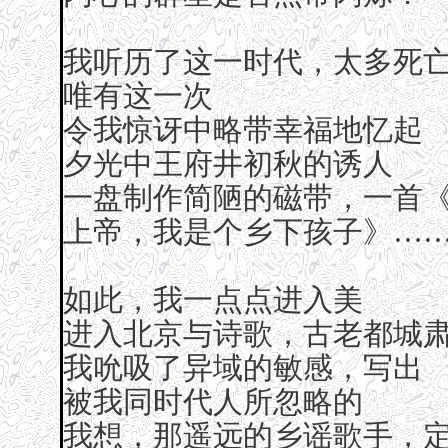
我听历了这一时代，太多死
唯有这一次
令我惊讶中略带幸福地忆起
夕光中王府井初秋的诱人
一盘制作简陋的磁带，一首
上帝，我是个乡下孩子》…
如此，我一点点进入美
进入北京与诗歌，古老都城
我吮吸了异域的敏感，写出
被我同时代人所忽略的
我想，那遥远的乡谣歌手，