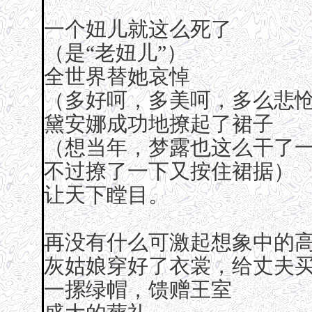
一个妞儿就这么死了
（是“老妞儿”）
全世界替她哀悼
（多好呵，多美呵，多么悲
黛安娜成功地撩起了裙子
（想当年，梦露也这么干了
不过撩了一下又按住裙据）
让天下瞠目。
再没有什么可激起想象中的
灰姑娘穿好了衣裳，给丈夫
一摞绿帽，馈赠王室