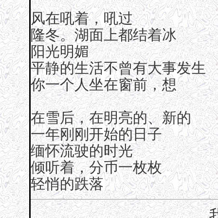
风在吼着，吼过
隆冬。湖面上都结着冰
阳光明媚
平静的生活不曾有大事发生
你一个人坐在窗前，想
在雪后，在明亮的、新的
一年刚刚开始的日子
缅怀流驶的时光
倾听着，分币一枚枚
轻悄的跌落