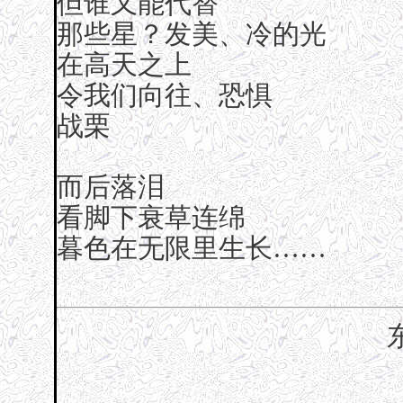
但谁又能代替
那些星？发美、冷的光
在高天之上
令我们向往、恐惧
战栗
而后落泪
看脚下衰草连绵
暮色在无限里生长……