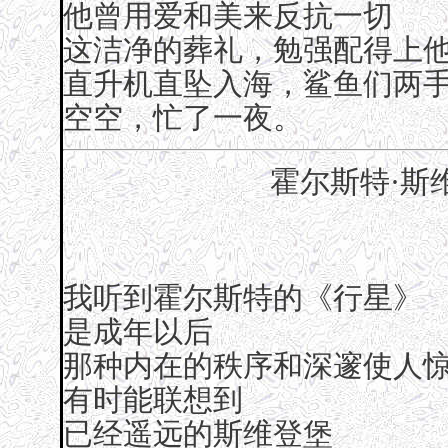
他曾用爱和美来反抗一切
这洁净的葬礼，勉强配得上
直升机直坠入海，鲨鱼们两
空空，忙了一夜。
霍尔斯特·斯
我听到霍尔斯特的《行星》
是成年以后
那种内在的秩序和深邃使人
有时能联想到
已经遥远的斯维登堡