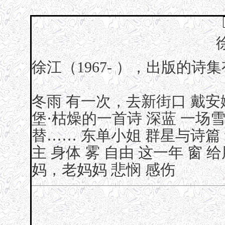
徐江（1967- ），出版的诗
冬雨
有一次，去新街口
戴安
堡·枯燥的一首诗
深蓝
一场
替……
东单小姐
群星与诗篇
主
身体
雾
自由
这一年
窗
给
妈，老妈妈
悲悯
感伤