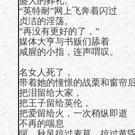
盛大的葬礼。
“英特耐”网上飞奔着闪过
贞洁的淫荡。
”再没有更好的了，”
媒体大亨与书贩们舔着
咸腥的小指，连声喟叹。
名女人死了，
带着她的憧憬的战栗和窗帘
把泪留给大家，
把王子留给英伦，
把爱留给火，一次稍纵即逝
不再的喘息
呵，秋风掠过麦草，掠过黄