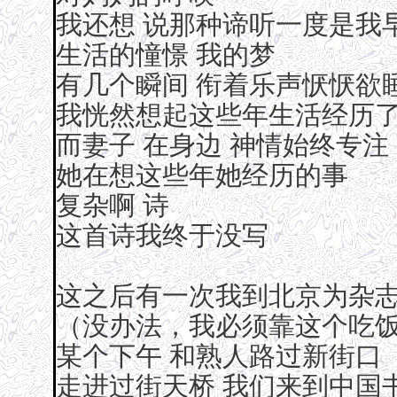
我还想 说那种谛听一度是我
生活的憧憬 我的梦
有几个瞬间 衔着乐声恹恹欲
我恍然想起这些年生活经历
而妻子 在身边 神情始终专注
她在想这些年她经历的事
复杂啊 诗
这首诗我终于没写
这之后有一次我到北京为杂
（没办法，我必须靠这个吃
某个下午 和熟人路过新街口
走进过街天桥 我们来到中国