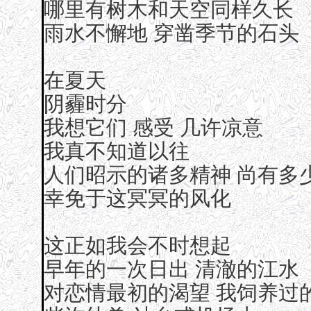
哪里有树木和天空同样久长
雨水不懈地 穿凿季节的石头
在夏天
阴霾时分
我想它们 感受 几许凉意
我真不知道以往
人们昭示的诸多精神 尚有多
幸免于这冥冥的风化
这正如我会不时想起
早年的一次日出 清澈的江水
对恋情最初的渴望 我饲养过