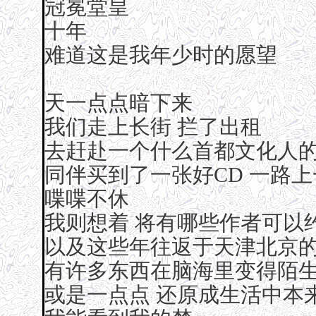
冠冕堂皇
十年
难道这是我年少时的愿望
天一点点暗下来
我们走上长街 拦了出租
去赶赴一个什么首都文化人
同伴买到了一张好CD 一路
喋喋不休
我则想着 将有哪些作者可以
以及这些年往返于天津北京
有许多东西在脑海里变得陌
或是一点点 还原成生活中本