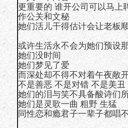
更重要的 谁开公司可以马上
作公关和文秘
她们活儿干得估计会让老板
或许生活永不会为她们预设
她们没时间
她们梦见了爱
而深处却不得不对着午夜敞
不是善恶 不是对错 不是美丑
她们的泪与笑不具备酸诗们
她们是灵歌一曲 粗野 生猛
同性恋和瘾君子一辈子都唱