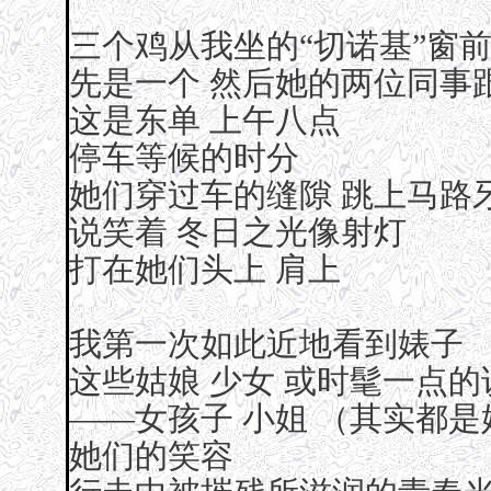
三个鸡从我坐的“切诺基”窗
先是一个 然后她的两位同事
这是东单 上午八点
停车等候的时分
她们穿过车的缝隙 跳上马路
说笑着 冬日之光像射灯
打在她们头上 肩上
我第一次如此近地看到婊子
这些姑娘 少女 或时髦一点的
——女孩子 小姐 （其实都
她们的笑容