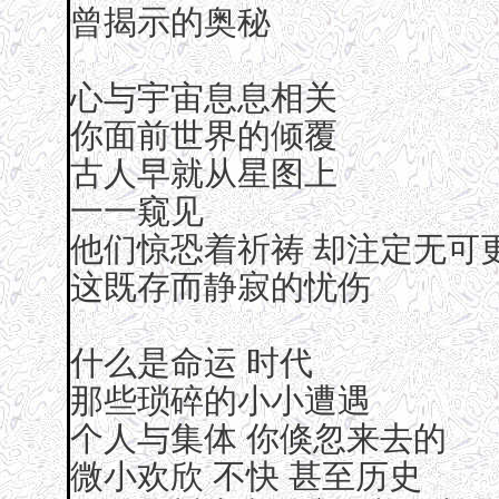
曾揭示的奥秘
心与宇宙息息相关
你面前世界的倾覆
古人早就从星图上
一一窥见
他们惊恐着祈祷 却注定无可
这既存而静寂的忧伤
什么是命运 时代
那些琐碎的小小遭遇
个人与集体 你倏忽来去的
微小欢欣 不快 甚至历史