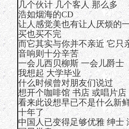
几个伙计 几个客人 那么多
浩如烟海的CD
让人感觉美也有让人厌烦的
买也买不完
而它其实与你并不亲近 它只
音响则十分辛苦
一会儿西贝柳斯 一会儿爵士
我想起 大学毕业
什么时候曾对朋友们说过
想开个咖啡馆 书店 或唱片店
看来此设想早已不是什么新
十年了
中国人已变得足够优雅 绅士 