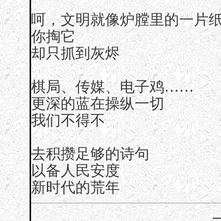
呵，文明就像炉膛里的一片
你掏它
却只抓到灰烬
棋局、传媒、电子鸡……
更深的蓝在操纵一切
我们不得不
去积攒足够的诗句
以备人民安度
新时代的荒年