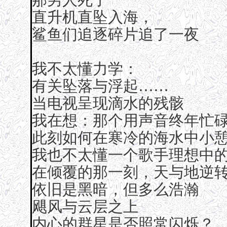
直升机直坠入海，
鲨鱼们追逐碎片追了一夜
我不太懂力学：
有关坠落与浮起……
当电视呈现滴水的残骸
我在想：那个用声音终年忙
此刻如何在寒冷的海水中小
我也不太懂一个歌手理想中
在倾覆的那一刻，天与地逆
依旧是黑暗，但多么浩瀚
飓风与云层之上
内心的群星是否照常闪烁？