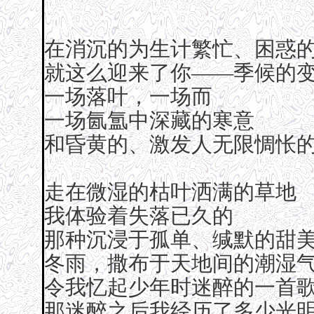
在消沉的为生计繁忙、困惑
就这么迎来了你——季候的
一场落叶，一场而
一场氤氲中深藏的寒意
和昏黄的、激发人无限惆怅
走在微湿的枯叶洒满的草地
我体验着失落已久的
那种沉浸于孤单、缄默的甜
冬雨，撒布于天地间的潮湿
令我忆起少年时迷醉的一首
那迷醉之后我经历了多少光