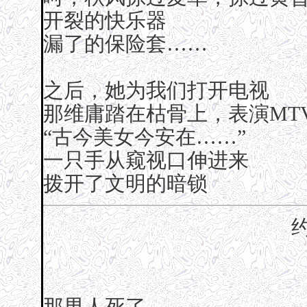
开裂的快乐器
漏了的保险套……
之后，她为我们打开电视
那维庸踏在枯骨上，表演MT
“古今美女今安在……”
一只手从窥视口伸进来
拨开了文明的暗锁
那男人死了