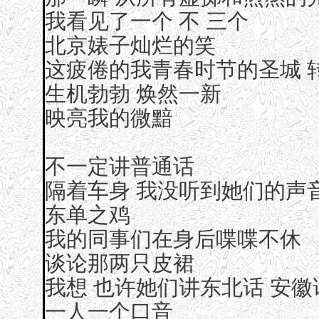
我看见了一个 不 三个
北京婊子灿烂的笑
这疲倦的我青春时节的圣城 
生机勃勃 焕然一新
映亮我的微黯
不一定讲普通话
隔着车身 我没听到她们的声
东单之鸡
我的同事们在身后喋喋不休
谈论那两只皮裙
我想 也许她们讲东北话 安徽
一人一个口音