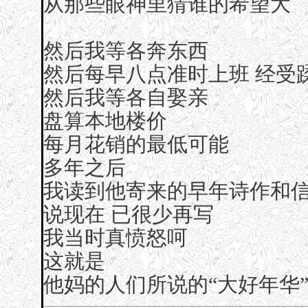
从那些眼神里猜谁的希望大
然后我等各奔东西
然后每早八点准时上班 经受
然后我等各自娶亲
盘算本地楼价
每月花销的最低可能
多年之后
我读到他寄来的早年诗作和
说现在 已很少再写
我当时真愤怒呵
这就是
他妈的人们所说的“大好年华