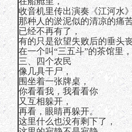
在船舱里，
收音机里传出演奏《江河水
那种人的淤泥似的清凉的痛
已经不再有了，
有的只是欲望失败后的垂头
在一个叫“三五斗”的茶馆里
三、四个农民
像几具干尸，
围坐着一张牌桌，
你看看我，我看看你
又互相躲开，
再看，眼睛再躲开。
这里什么也没有剩下了，
这里的寂静不是寂静，