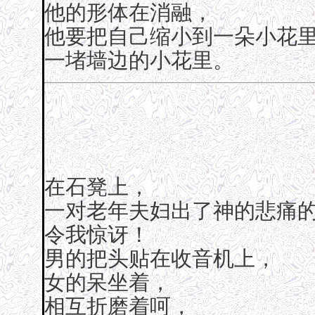
他的形体在消融，
他要把自己缩小到一朵小花
一堵墙边的小花里。
在石凳上，
一对老年夫妇出了神的悲痛
令我惊讶！
男的把头贴在收音机上，
女的呆坐着，
相互折磨着呵，