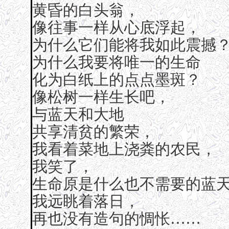
黄昏的白头翁，
像往事一样从心底浮起，
为什么它们能将我如此震撼
为什么我要将唯一的生命
化为白纸上的点点墨斑？
像松树一样生长吧，
与蓝天和大地
共享清贫的繁荣，
我看着菜地上浇粪的农民，
我笑了，
生命原是什么也不需要的蓝
我远眺着落日，
再也没有造句的惆怅……