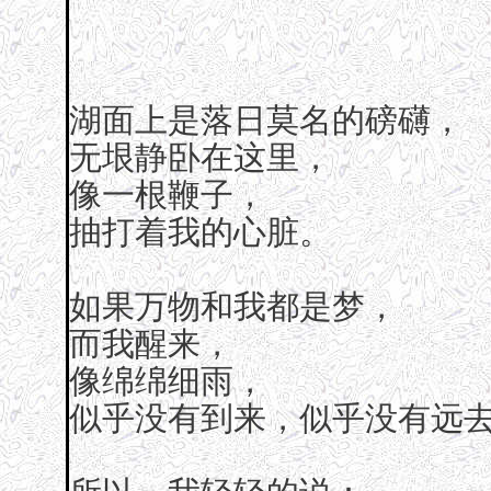
湖面上是落日莫名的磅礴，
无垠静卧在这里，
像一根鞭子，
抽打着我的心脏。
如果万物和我都是梦，
而我醒来，
像绵绵细雨，
似乎没有到来，似乎没有远