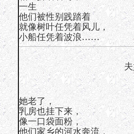
一生
他们被性别践踏着
就像树叶任凭着风儿，
小船任凭着波浪……
夫
她老了，
乳房也挂下来，
像一口袋面粉，
他们家乡的河水奔流，