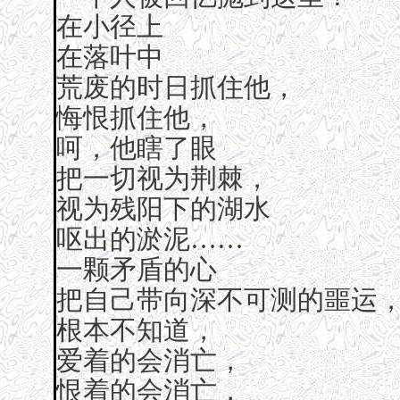
在小径上
在落叶中
荒废的时日抓住他，
悔恨抓住他，
呵，他瞎了眼
把一切视为荆棘，
视为残阳下的湖水
呕出的淤泥……
一颗矛盾的心
把自己带向深不可测的噩运
根本不知道，
爱着的会消亡，
恨着的会消亡，