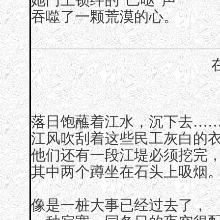
吞噬了一颗荒漠的心。
落日饱蘸着江水，沉下去…
江风吹刮着这些民工灰白的
他们还有一段江堤必须挖完
其中两个蹲坐在石头上吸烟
像是一桩大事已经过去了，