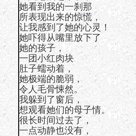
她看到我的一刹那
所表现出来的惊慌，
让我感到了她的心灵！
她吓得从嘴里放下了
她的孩子，
一团小红肉块
肚子蠕动着，
她极端的脆弱，
令人毛骨悚然。
我躲到了窗后，
想观看她们的母子情。
很长时间过去了，
一点动静也没有，