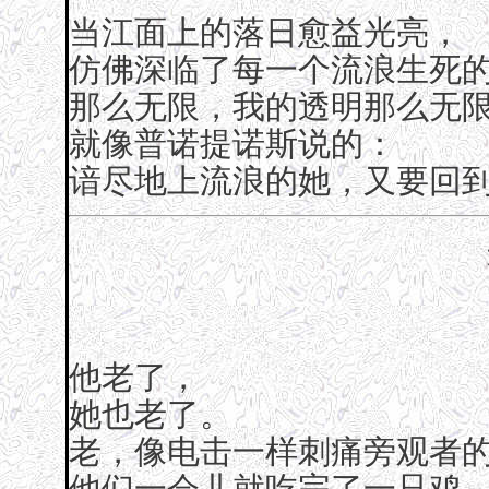
当江面上的落日愈益光亮，
仿佛深临了每一个流浪生死
那么无限，我的透明那么无
就像普诺提诺斯说的：
谙尽地上流浪的她，又要回
他老了，
她也老了。
老，像电击一样刺痛旁观者
他们一会儿就吃完了一只鸡