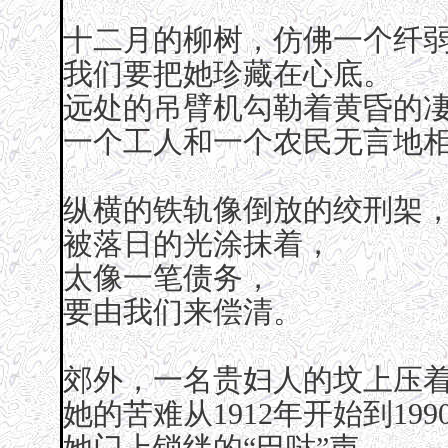
十二月的柳树，仿佛一个纤
我们要把她珍藏在心底。
远处的吊臂机勾勒着黄昏的
一个工人和一个农民无言地
纵横的铁轨像倒放的绞刑架
被落日的光涂抹着，
太像一笔债务，
要由我们来偿清。
郊外，一名贵妇人的坟上压
她的苦难从1912年开始到19
她门上锁绊的“巴哒”声