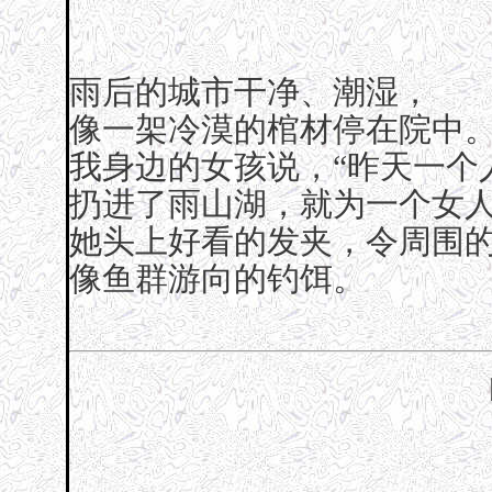
雨后的城市干净、潮湿，
像一架冷漠的棺材停在院中
我身边的女孩说，“昨天一个
扔进了雨山湖，就为一个女人
她头上好看的发夹，令周围
像鱼群游向的钓饵。