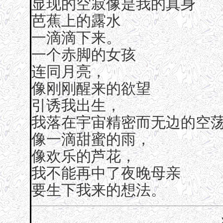
显现的空寂像是我的真身
芭蕉上的露水
一滴滴下来。
一个赤脚的女孩
连同月亮，
像刚刚醒来的欲望
引诱我出生，
我落在宇宙精密而无边的空
像一滴甜蜜的雨，
像欢乐的芦花，
我不能再中了夜晚母亲
要生下我来的想法。