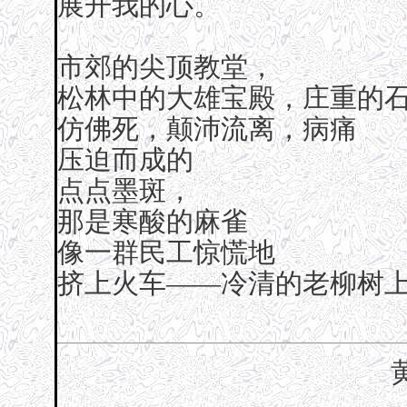
展开我的心。
市郊的尖顶教堂，
松林中的大雄宝殿，庄重的
仿佛死，颠沛流离，病痛
压迫而成的
点点墨斑，
那是寒酸的麻雀
像一群民工惊慌地
挤上火车——冷清的老柳树