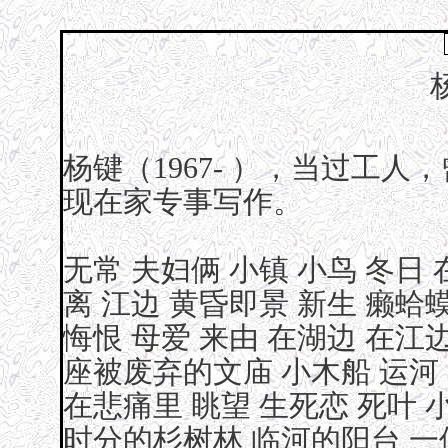
杨键（1967- ），当过工
现在家专事写作。
无常
夫妇俩
小镇
小鸟
冬日
离
江边
黄昏即景
新生
癞蛤
悔恨
母爱
来由
在湖边
在江
座被废弃的文庙
小木船
运河
在悲痛里
眺望
生死恋
死叶
时分的杉树林
临河的阳台
一