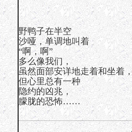
野鸭子在半空
沙哑，单调地叫着
“啊，啊”
多么像我们，
虽然面部安详地走着和坐着
但心里总有一种
隐约的凶兆，
朦胧的恐怖……