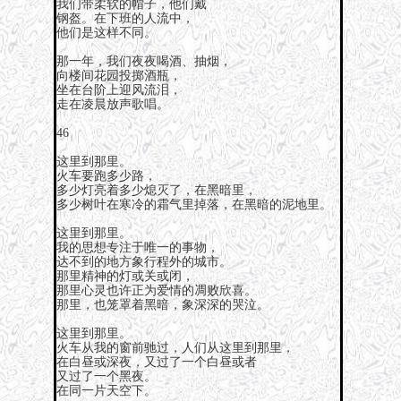
我们带柔软的帽子，他们戴
钢盔。在下班的人流中，
他们是这样不同。
那一年，我们夜夜喝酒、抽烟，
向楼间花园投掷酒瓶，
坐在台阶上迎风流泪，
走在凌晨放声歌唱。
46
这里到那里。
火车要跑多少路，
多少灯亮着多少熄灭了，在黑暗里，
多少树叶在寒冷的霜气里掉落，在黑暗的泥地里。
这里到那里。
我的思想专注于唯一的事物，
达不到的地方象行程外的城市。
那里精神的灯或关或闭，
那里心灵也许正为爱情的凋败欣喜。
那里，也笼罩着黑暗，象深深的哭泣。
这里到那里。
火车从我的窗前驰过，人们从这里到那里，
在白昼或深夜，又过了一个白昼或者
又过了一个黑夜。
在同一片天空下。