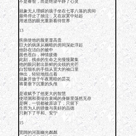
不是睿智，而是绝望平静了心灵
就象无人理睬的孩子坐在七零八落的房间
最终停止了抽泣，又在寂寞中站起
用迷惑的眼光重新看待世界
13
疾病使他的脸更显高贵
巨大的病床从幽暗的房间深处浮起
他卧在洁白的被中
面色苍白，神情疲倦
此刻，残余的生命之光慢慢聚集
他的眼闪射出新鲜的尖锐的光芒
白皙细长的手指从宽大的袖口里
伸出，轻轻地指点着
就象开放于午夜黑暗的昙花
将要垂下沉重的头颅
是谁赋予了他更大的智慧
使琐屑和畏缩在衰竭的身躯里荡然无存
是啊，一切都被原谅了，只留下
生而为人的骄傲与美好的品德
只剩下了平和、安宁
15
宽阔的河面幽光粼粼