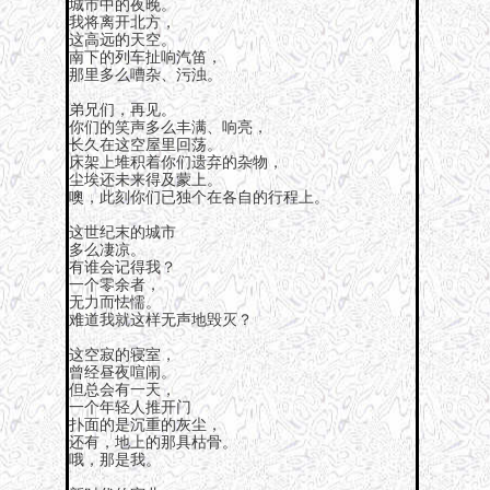
城市中的夜晚。
我将离开北方，
这高远的天空。
南下的列车扯响汽笛，
那里多么嘈杂、污浊。
弟兄们，再见。
你们的笑声多么丰满、响亮，
长久在这空屋里回荡。
床架上堆积着你们遗弃的杂物，
尘埃还未来得及蒙上。
噢，此刻你们已独个在各自的行程上。
这世纪末的城市
多么凄凉。
有谁会记得我？
一个零余者，
无力而怯懦。
难道我就这样无声地毁灭？
这空寂的寝室，
曾经昼夜喧闹。
但总会有一天，
一个年轻人推开门
扑面的是沉重的灰尘，
还有，地上的那具枯骨。
哦，那是我。