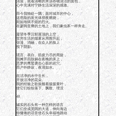
清晨，就着清晰的米汤吞咽清洁的面包，
心中充满对宁静生活深深的感激。
而今我独处一隅，面对城市的中心，
这危险的发光体彻夜燃烧，
宛如地狱不熄的烈火。
在寥阔贫瘠的土地上，我们象虫豕一样奔走。
凝望冬季沉郁屋顶的上空，
贫穷生活的烟雾从周围升起，
弥漫、消融，在众人的脸上
投下阴影。
谎言、表白、筋疲力尽的周旋，
我摊开四肢躺在夜晚的床上，
恶梦的鹰鹫袭击心脏的岩穴。
而户外静寂，夜清如水。
在洁净的水中生长，
开放洁净的花朵。
我的经验之歌振颤着簇簇黄叶，
使它们纷纷落下、飘散、埋没
48
诚实的石头有一种怎样的语言
它们垒成宽阔的大道，伸向海边
你慵倦的话音使石头幸福地跳动