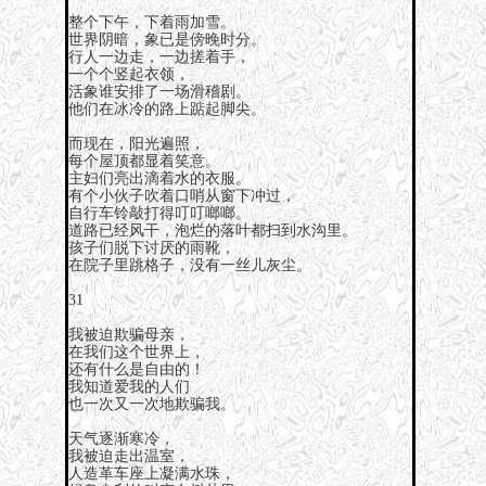
整个下午，下着雨加雪。
世界阴暗，象已是傍晚时分。
行人一边走，一边搓着手，
一个个竖起衣领，
活象谁安排了一场滑稽剧。
他们在冰冷的路上踮起脚尖。
而现在，阳光遍照，
每个屋顶都显着笑意。
主妇们亮出滴着水的衣服。
有个小伙子吹着口哨从窗下冲过，
自行车铃敲打得叮叮啷啷。
道路已经风干，泡烂的落叶都扫到水沟里。
孩子们脱下讨厌的雨靴，
在院子里跳格子，没有一丝儿灰尘。
31
我被迫欺骗母亲，
在我们这个世界上，
还有什么是自由的！
我知道爱我的人们
也一次又一次地欺骗我。
天气逐渐寒冷，
我被迫走出温室，
人造革车座上凝满水珠，