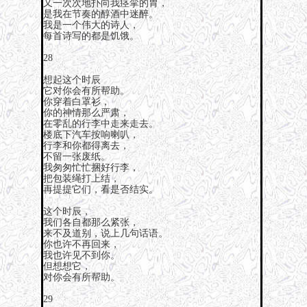
又一次次地扑向我痉挛的胃，
是我在节奏的醇酒中迷醉。
我是一个伟大的诗人，
每首诗写的都是饥饿。
28
想起这个时辰
它对你会有所帮助。
你穿着白罩衫，
你的神情那么严肃，
在零乱的行李中走来走去。
楼底下汽车按响喇叭，
行李和你都得离去，
不留一张废纸。
我匆匆忙忙捆好行李，
把包装绳打上结，
再提提它们，看是否结实。
这个时辰，
我们各自都那么紧张，
来不及道别，说上几句话语。
你也许不再回来，
我也许见不到你。
但想想它，
对你会有所帮助。
29