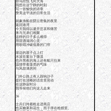
群鸟欣悦飞向大海
我想在这宁静的时刻
写一首愉快的诗章
赞美这平淡的日常生活
就象渔船在阴云密集的夜里
返回港湾
今天我得以避开悲哀和痛苦
来与兄弟们相聚
这样的日子多么难得
用甜酒滋润心灵
用歌唱冲破低垂的门帘
崖边的屋子点上灯
水波在窗台下微漾
也许黑夜的海上还有船只往来
温情带着藻类的气味
与风鼓满房间
门外公路上有人踩响沙子
提灯在清晰的话音里晃动
在这静寂时分
我等候他们向这儿走来
36
士兵们挎着枪走进商店
也买糖果和花生，而子弹在枪膛里。