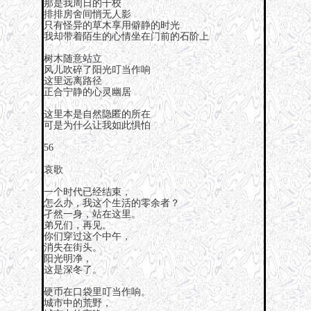
那是我周日的干校
排排房舍间悄无人影
只有怪异的草木享用僻静的时光
我却带着陌生的心情坐在门前的石阶上
树木随意站立
风儿吹碎了阳光叮当作响
这里远离路径
正合宁静的心灵幽居
这里本是自然隐匿的所在
可是为什么让我如此惧怕
56
哀歌
一个时代已经结束，
怎么办，我这个生活的零余者？
孑然一身，站在这里。
弟兄们，再见。
你们穿过这个中午，
消失在街头。
阳光明净，
这是深冬了。
硬币在口袋里叮当作响。
城市中的荒野，