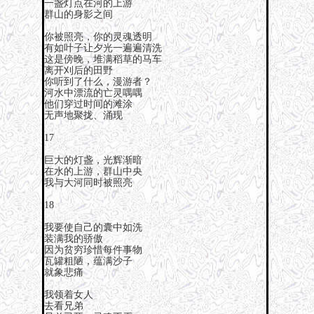
一盏灯点在河的上游
群山的身影之间
你被照亮，你的灵魂透明
有如叶子让夕光一遍遍清洗
这是傍晚，堆满稻草的马车
离开刈后的田野
你听到了什么，漫游者？
河水中漂流的亡灵喁喁
他们穿过时间的滩涂
无声地聚拢、涌现
17
巨大的灯盏，光辉渐暗
在水的上游，群山中央
我与大河同时被照亮
18
我要使自己的囊中如洗
装满我的骄傲
因为贫穷珍惜每件事物
瓦罐粗陋，蕴满沙子
就象悲痛
我领着女人
去看兄弟