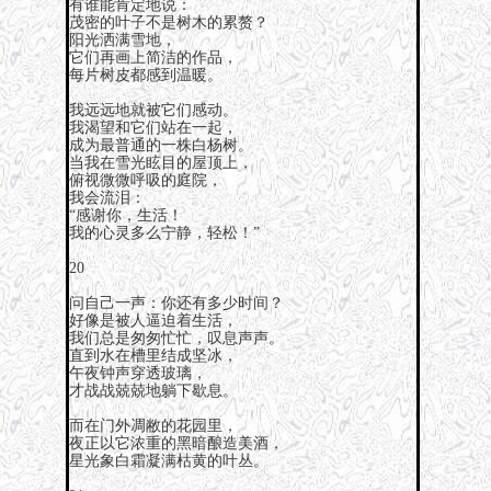
有谁能肯定地说：
茂密的叶子不是树木的累赘？
阳光洒满雪地，
它们再画上简洁的作品，
每片树皮都感到温暖。
我远远地就被它们感动。
我渴望和它们站在一起，
成为最普通的一株白杨树。
当我在雪光眩目的屋顶上，
俯视微微呼吸的庭院，
我会流泪：
“感谢你，生活！
我的心灵多么宁静，轻松！”
20
问自己一声：你还有多少时间？
好像是被人逼迫着生活，
我们总是匆匆忙忙，叹息声声。
直到水在槽里结成坚冰，
午夜钟声穿透玻璃，
才战战兢兢地躺下歇息。
而在门外凋敝的花园里，
夜正以它浓重的黑暗酿造美酒，
星光象白霜凝满枯黄的叶丛。