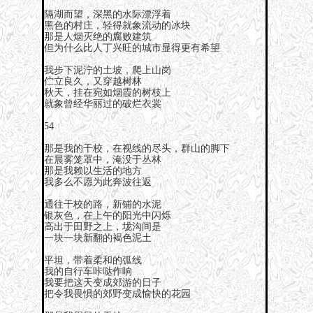
隔湖而望，深黑的水际漂浮着
黑色的村庄，轻得就象流动的冰块
那是人烟灭绝的腐败建筑
但为什么比人丁兴旺的城市显得更有希望
我步下泥泞的土坡，爬上山岗
伫立良久，又穿越树林
秋天，挂在宛如烟霞的树枝上
就象曾经华丽过的破烂衣裳
54
那是我的干校，在视线的尽头，群山的脚下
在晨雾笼罩中，淹没于丛林
那是我赖以生活的地方
我多么不愿为此奔波往返
通往干校的路，新铺的水泥
银灰色，在上午的阳光中闪烁
高出于田野之上，垅沟间是
一块一块新翻的褐色泥土
平坦，带着柔和的弧线
我的自行车咔哒作响
我要把这天变成郊游的日子
把令我畏惧的郊野变成愉快的花园