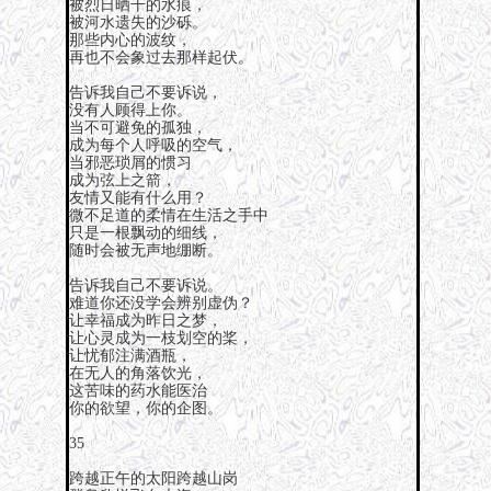
被烈日晒干的水痕，
被河水遗失的沙砾。
那些内心的波纹，
再也不会象过去那样起伏。
告诉我自己不要诉说，
没有人顾得上你。
当不可避免的孤独，
成为每个人呼吸的空气，
当邪恶琐屑的惯习
成为弦上之箭，
友情又能有什么用？
微不足道的柔情在生活之手中
只是一根飘动的细线，
随时会被无声地绷断。
告诉我自己不要诉说。
难道你还没学会辨别虚伪？
让幸福成为昨日之梦，
让心灵成为一枝划空的桨，
让忧郁注满酒瓶，
在无人的角落饮光，
这苦味的药水能医治
你的欲望，你的企图。
35
跨越正午的太阳跨越山岗