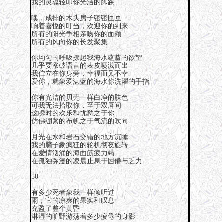
我的灵魂轻叩你光洁的脚踝
噢，成排的木头房子密密匝匝
响着喜悦的叮当，欢迎你的到来
所有的阳光争相亲吻你的面颊
所有的风向你的长发聚集
你均匀的呼吸撩起我海水蕴蓄的欲望
几乎要涨破语言的表皮喷溅而出
我伫立在你身旁，幸福而又不幸
爱你，就象爱湛蓝的海水你洗濯的手指
你有光洁的贝壳一样白净的肤色
可我无法拾取你，至于双唇间
这瞬时的欢乐和忧愁之于你
仿佛绷紧的布帆之于气流的吹向
月光在水和岩石交错的地方沉睡
我的脑子象疯狂的轮机彻夜旋转
在爱情汹涌的海面筋疲力竭
在孤独弥漫的凌晨止息于困倦与乏力
50
有多少死者象我一样倾听过
雨，它的凉爽的果实和叹息
充盈了整个黄昏
淋湿的旷野游荡着多少疲倦的身影