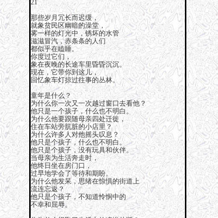
21
那些岁月冗长而迟缓，
就象贫民区幽暗的澡堂，
雾一样的灯光中，锈坏的水管
滋滋冒汽，赤条条的人们
都似乎在瞌睡。
你度过它们，
象在夜晚的长途车里昏昏沉沉。
现在，它带你到这儿，
回忆象车灯掠过往事的丛林。
童年是什么？
为什么你一次又一次越过窗口去看他？
他只是一个孩子，什么也不明白。
为什么他要跟随母亲四处迁徙，
住在车站旁肮脏的小店里？
为什么许多人对他摇头叹息？
他只是个孩子，什么也不明白。
他只是个孩子，没有玩具和伙伴。
当母亲为生活奔走时，
他终日坐在房门口，
过早地学会了等待和期盼。
为什么他发呆，思绪在惊惧的街道上
流连忘返？
他只是个孩子，不知道怜悯中的
不幸和屈辱。