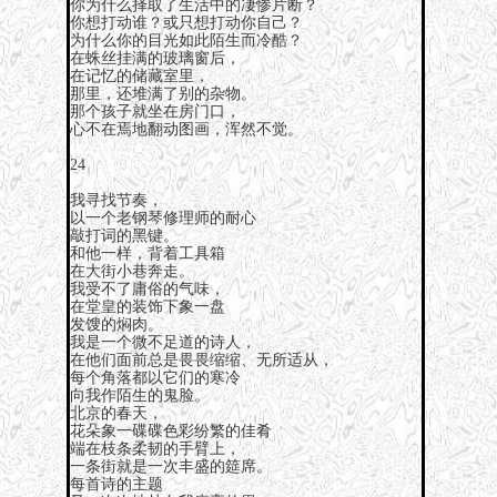
你为什么择取了生活中的凄惨片断？
你想打动谁？或只想打动你自己？
为什么你的目光如此陌生而冷酷？
在蛛丝挂满的玻璃窗后，
在记忆的储藏室里，
那里，还堆满了别的杂物。
那个孩子就坐在房门口，
心不在焉地翻动图画，浑然不觉。
24
我寻找节奏，
以一个老钢琴修理师的耐心
敲打词的黑键。
和他一样，背着工具箱
在大街小巷奔走。
我受不了庸俗的气味，
在堂皇的装饰下象一盘
发馊的焖肉。
我是一个微不足道的诗人，
在他们面前总是畏畏缩缩、无所适从，
每个角落都以它们的寒冷
向我作陌生的鬼脸。
北京的春天，
花朵象一碟碟色彩纷繁的佳肴
端在枝条柔韧的手臂上，
一条街就是一次丰盛的筵席。
每首诗的主题