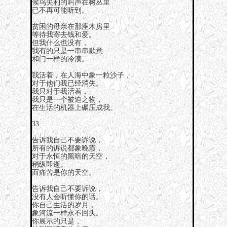
候鸟尖利的叫声在树丛里
已不再可能听到。
贫困的母亲在那座木房里
等待我寄去钱和爱。
但我什么也没有，
我有的只是一串串歉意
和门一样的冷漠。
我活着，在人海中象一粒沙子，
对于他们我已经消失。
我只对于我活着，
我只是一个被迫之物，
在生活的机器上碾压成我。
33
告诉我自己不要诉说，
所有的诉说都象晚霞，
对于永恒的黑暗的天空，
稍纵即逝。
而痛苦是你的天空。
告诉我自己不要诉说，
没有人会听懂你的话。
你自己生活的岁月，
象河流一样永不回头。
你展示的只是，