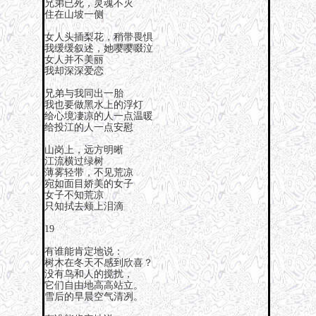
兄弟已死，灵魂不灭
住在山坡一侧
女人头插梨花，稍带畏惧
我缓缓叙述，她嘤嘤啜泣
女人并不美丽
我却深深爱恋
兄弟与我同出一胎
我也要做黑水上的浮灯
给心境凄凉的人一点温暖
给投江的人一点安慰
山岗上，远方明晰
江流横过绿树
薄雾轻带，不见荒凉
宛如面目娇美的女子
女子不知荒凉
只知拭去颊上泪滴
19
有谁能肯定地说：
树木在冬天不感到欣喜？
没有鸟和人的搅扰，
它们自由地高高站立。
雪后的早晨空气清冽。