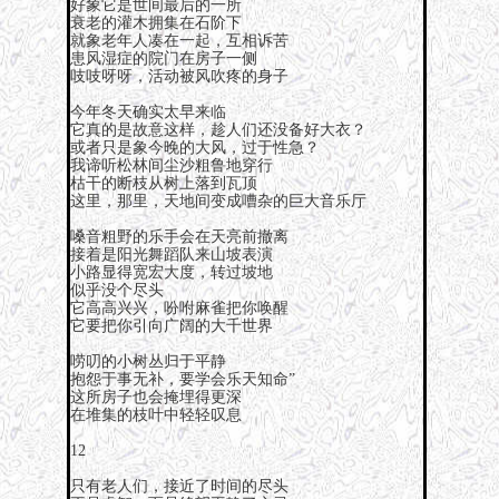
好象它是世间最后的一所
衰老的灌木拥集在石阶下
就象老年人凑在一起，互相诉苦
患风湿症的院门在房子一侧
吱吱呀呀，活动被风吹疼的身子
今年冬天确实太早来临
它真的是故意这样，趁人们还没备好大衣？
或者只是象今晚的大风，过于性急？
我谛听松林间尘沙粗鲁地穿行
枯干的断枝从树上落到瓦顶
这里，那里，天地间变成嘈杂的巨大音乐厅
嗓音粗野的乐手会在天亮前撤离
接着是阳光舞蹈队来山坡表演
小路显得宽宏大度，转过坡地
似乎没个尽头
它高高兴兴，吩咐麻雀把你唤醒
它要把你引向广阔的大千世界
唠叨的小树丛归于平静
抱怨于事无补，要学会乐天知命”
这所房子也会掩埋得更深
在堆集的枝叶中轻轻叹息
12
只有老人们，接近了时间的尽头