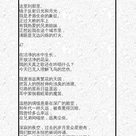
这里到那里。
镜子反射日光和月光，
我是矛盾生命的象征。
正过大桥的车上
有我热爱的兄弟姐妹，
正想起我在这个城市里，
满眼是无边闪烁的灯火。
47
在洁净的水中生长，
开放洁净的花朵。
我的天真之歌还在吟唱什么？
今天已无人理解飞鸟的悲伤。
我逐渐远离繁花的天国，
把盲人的拐杖伸向浊臭的池塘。
引路的星辰日益遥远，
耳中萦徊着眩晕的魔笛。
温慈的绸缎悬垂在深广的殿堂，
和年代一样久远，被香熏得沉暗。
我曾经多么幸运，
在兄弟间端坐，远离尘俗。
深寂的夜空，过去的岁月里众星密布，
我们默对永恒把祷词吟诵。