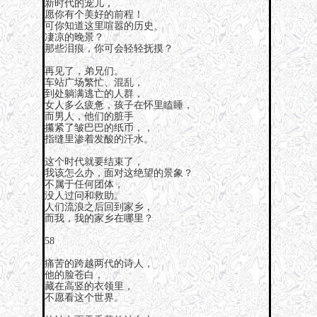
新时代的宠儿，
愿你有个美好的前程！
可你知道这里喧嚣的历史、
凄凉的晚景？
那些泪痕，你可会轻轻抚摸？
再见了，弟兄们。
车站广场繁忙、混乱，
到处躺满逃亡的人群，
女人多么疲惫，孩子在怀里瞌睡，
而男人，他们的脏手
攥紧了皱巴巴的纸币，，
指缝里渗着发酸的汗水。
这个时代就要结束了，
我该怎么办，面对这绝望的景象？
不属于任何团体，
没人过问和救助。
人们流浪之后回到家乡，
而我，我的家乡在哪里？
58
痛苦的跨越两代的诗人，
他的脸苍白，
藏在高竖的衣领里，
不愿看这个世界。