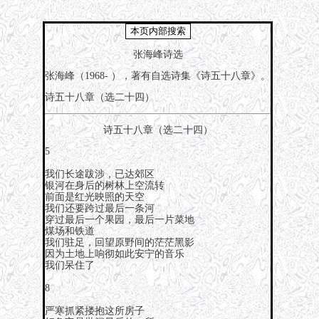
张海峰诗选
张海峰（1968- ），著有自选诗集《诗五十八章》。
诗五十八章（选二十四）
诗五十八章（选二十四）
5
我们长途跋涉，已达郊区
银河在身后的树林上空流转
前面是红光映照的天空
我们还要跨过最后一条河
穿过最后一个果园，最后一片菜地
煤场和铁道
我们驻足，回望原野间的茫茫黑影
因为土地上响彻如此安宁的音乐
我们呆住了
8
严寒抓紧搂抱这所房子