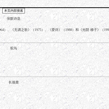
张默诗选
64）、《无调之歌》（1975）、《爱诗》（1988）和《光阴·梯子》（19
驼鸟
长颈鹿