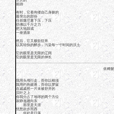
长长的
前蹄
有时，它着佝偻自己身躯的
最突出的部份
任前腿尽量下压，下压
彷佛以千斤之力
把大地踩成
一座酒泉
然后，它又极欲狂奔
以其轻快的醉步，污染每一寸时间的沃土
它的眼里是无限的辽阔
它的眼里是无限的伸长
依稀鬓
我用头颅行走，而你以根须
我用灼热嬉逐，而你以梦寐
在戚戚然一片未被舒开的
贝叶之上
你我分占了地球的两个方位
寂静迤逦向东
那里是天涯
忧愁款步而西
何处是日落