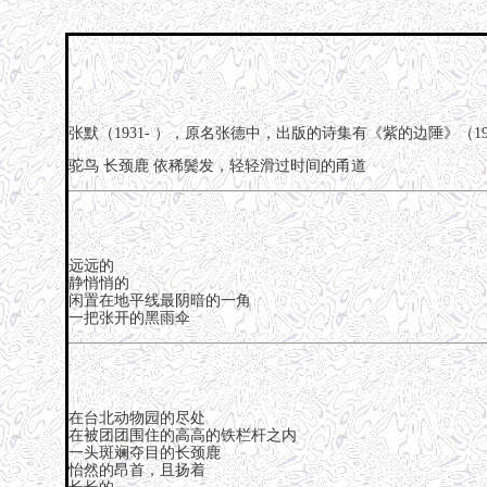
张默（1931- ），原名张德中，出版的诗集有《紫的边陲》（19
驼鸟
长颈鹿
依稀鬓发，轻轻滑过时间的甬道
远远的
静悄悄的
闲置在地平线最阴暗的一角
一把张开的黑雨伞
在台北动物园的尽处
在被团团围住的高高的铁栏杆之内
一头斑斓夺目的长颈鹿
怡然的昂首，且扬着