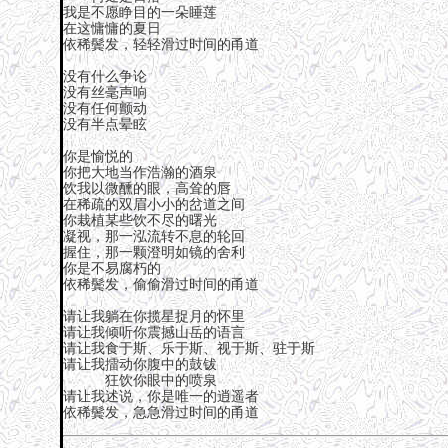
我是不愿睁目的一朵睡莲
在这慵慵的夏日
依稀鬓发，轻轻滑过时间的甬道
没有什么争论
没有丝毫声响
没有任何颤动
没有半点晕眩
你是愉悦的
你把大地当作浩瀚的酒泉
饮我以微醺的眼，高耸的唇
在稀疏的双眉小小的岔道之间
你栽植某些饮不尽的曙光
凝视，那一泓流转不息的轮回
握住，那一颗澄明如镜的舍利
你是不易腐朽的
依稀鬓发，偷偷滑过时间的甬道
请让我躺在你揽星捉月的怀里
请让我倾听你震撼山岳的语言
请让我食于斯、乐于斯、视于斯、驻于斯
请让我擂动你腹中的鼓钹
狂饮你眼中的喷泉
请让我述说，你是唯一的逍遥者
依稀鬓发，急急滑过时间的甬道