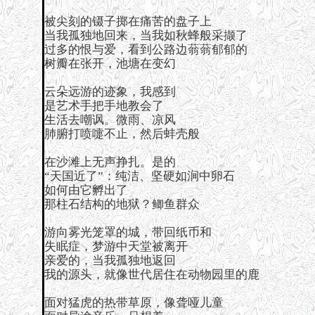
被尖刻的镊子掷在痛苦的盘子上
当我孤独地回来，当我如秋蜂般采撷了
过多的恨与爱，看到公路边蓊蓊郁郁的
树瓣在张开，池塘在变幻
云朵远游的迹象，我感到
是艺术手把手地教会了
生活去嘲讽。微雨、凉风
肺腑打喷嚏不止，然后蚌壳般
在沙滩上无声挣扎。是的
“天国近了”：纯洁、坚硬如涧中卵石
如何由它孵出了
那柱石结构的地狱？鲫鱼群众
游向雾光笼罩的城，带回纸币和
失眠症，梦游中天堂被离开
亲爱的，当我孤独地返回
我的源头，就像世代居住在动物园里的鹿
面对猛虎的热带草原，像聋哑儿童