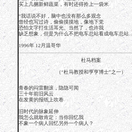
买上几捆新鲜蔬菜，有时还得拎上一袋米
“我话说不好，脑中也没有那么多观念
曾经也写过诗，偷偷摸摸地，像地下党
恐怕文字打生活耳光。当然了，也许我
缺乏想象，但是为什么不把电车总站看成电车总站…
1996年 12月温哥华
杜马档案
（“杜马教授和亨亨博士”之一）
青春的闷雷翻滚，隐隐可闻
三十年前旧风云
在发黄的报纸上吹卷
旧时代的脉象延伸
我怎么就敢肯定：当你回忆我
不象一个病人回忆另外一个病人？