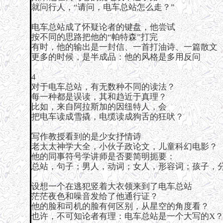
就问行人，“请问，电车总站怎么走？”
电车总站成了怀疑论者的键盘，他尝试
按不同的思路把他的“帕特森”打完
有时，他的输出是一封信、一首打油诗、一篇散文
更多的时候，是半成品：他的风格是多用反问
4
对于电车总站，有无数种不同的读法？
每一种都是误读，其和趋近于真理？
比如，来自阿拉斯加的因纽特人，会
把电车读成雪撬，电缆读成狗舌的狂吠？
写作教授看到的是少女抒情诗
老太太神学大全，小伙子政论文，儿童科幻电影？
他的同事符号学讲师是否要简明扼要：
总站，句子；男人，动词；女人，形容词；孩子，
设想一个在逃犯竖着大衣领来到了电车总站
茫茫夜色和噪音发给了他通行证？
他的脸和司机的脸有何区别，从星空的角度看？
也许，不可知论者有理：电车总站是一个大写的X