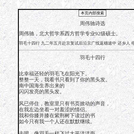
周伟驰诗选
周伟驰，北大哲学系西方哲学专业92级硕士。
羽毛十四行
九二年五月赴京复试后沿京广线返穗途中
还乡人
羽毛十四行
比幸福还轻的羽毛飞在阳光下。
整整一天，我看书只看到了你的黑头发。
南中国海生养出来的
闪闪发亮的黑头发。
风已停住，教室里只有书页掀动的声音，
在我左边坐着一对羞涩的情侣。
我和你膝并膝在紫荆树下读过的书
如今只有我一个人还在默默继续。
去吧，像羽毛一样飞过太平洋洋面