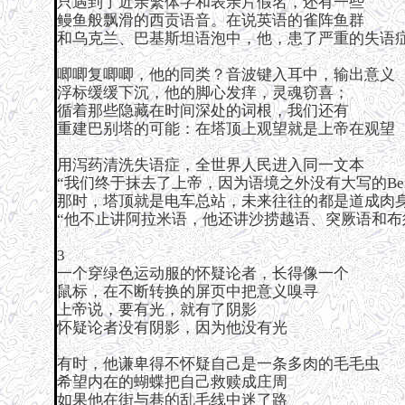
只遇到了近亲繁体字和表亲片假名，还有一些
鳗鱼般飘滑的西贡语音。在说英语的雀阵鱼群
和乌克兰、巴基斯坦语泡中，他，患了严重的失语
唧唧复唧唧，他的同类？音波键入耳中，输出意义
浮标缓缓下沉，他的脚心发痒，灵魂窃喜；
循着那些隐藏在时间深处的词根，我们还有
重建巴别塔的可能：在塔顶上观望就是上帝在观望
用泻药清洗失语症，全世界人民进入同一文本
“我们终于抹去了上帝，因为语境之外没有大写的Bei
那时，塔顶就是电车总站，未来往往的都是道成肉
“他不止讲阿拉米语，他还讲沙捞越语、突厥语和布
3
一个穿绿色运动服的怀疑论者，长得像一个
鼠标，在不断转换的屏页中把意义嗅寻
上帝说，要有光，就有了阴影
怀疑论者没有阴影，因为他没有光
有时，他谦卑得不怀疑自己是一条多肉的毛毛虫
希望内在的蝴蝶把自己救赎成庄周
如果他在街与巷的乱毛线中迷了路