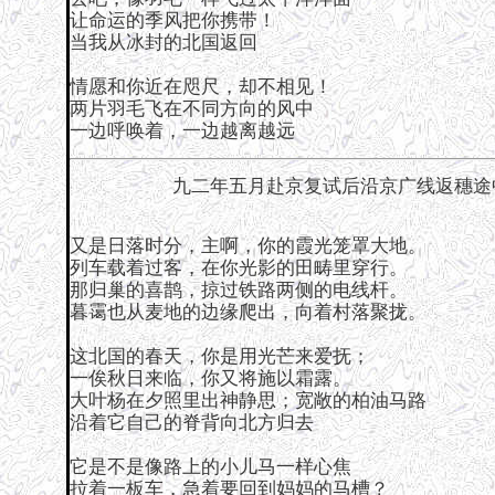
让命运的季风把你携带！
当我从冰封的北国返回
情愿和你近在咫尺，却不相见！
两片羽毛飞在不同方向的风中
一边呼唤着，一边越离越远
九二年五月赴京复试后沿京广线返穗途
又是日落时分，主啊，你的霞光笼罩大地。
列车载着过客，在你光影的田畴里穿行。
那归巢的喜鹊，掠过铁路两侧的电线杆。
暮霭也从麦地的边缘爬出，向着村落聚拢。
这北国的春天，你是用光芒来爱抚；
一俟秋日来临，你又将施以霜露。
大叶杨在夕照里出神静思；宽敞的柏油马路
沿着它自己的脊背向北方归去
它是不是像路上的小儿马一样心焦
拉着一板车，急着要回到妈妈的马槽？