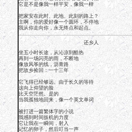
它是不是像我一样平安，像我一样
把家安在此时、此地、此刻的路上？
主啊，你的爱好像一个圆环，不停地
我从你走向你，永无终点和起点。
还乡人
坐五小时长途，从沁凉到酷热
再到一场闪亮的雨，不断地
像放风筝的线，沥青路
把故乡捡回：一十三年
它飞得已经够远。由于长久的等待
这向上仰望的脸
比天空茫然。是的
当我孤独地回来，像一个英文单词
被打进一篇繁体字的小说
我感到时间扳机的力度
它让我在一瞬间，射入
记忆的卵子，然后叮当一声