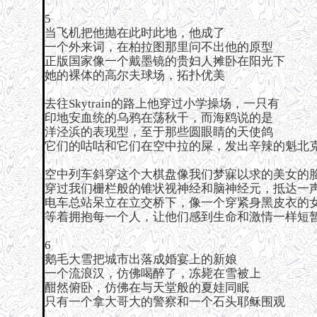
5
当飞机把他抛在此时此地，他成了
一个外来词，在柏拉图那里问不出他的原型
正版国家像一个戴墨镜的贵妇人摊卧在阳光下
她的裸体的高尔夫球场，拓扑优美
去往Skytrain的路上他穿过小学操场，一只有
印地安血统的乌鸦在荡秋千，而海鸥说的是
洋泾浜的表现型，至于那些圆眼睛的天使鸽
它们的咕咕和它们在空中拉的屎，发出辛辣的魁北
空中列车斜穿这个大棋盘像我们梦寐以求的美女的
穿过我们栅栏般的锥状视神经和脑神经元，抵达一
电车总站呆立在立交桥下，像一个穿紧身黑皮衣的
等着拥抱每一个人，让他们感到生命和激情一样短
6
鹅毛大雪把城市出落成婚宴上的新娘
一个流浪汉，仿佛喝醉了，冻毙在雪被上
酣然俯卧，仿佛在与天堂般的夏娃同眠
只有一个拿大哥大的警察和一个石头耶稣围观