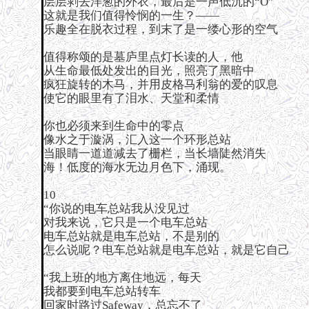
层层剥去洋葱的外衣，最后是一声低沉的“O”
这就是我们值得怜悯的一生？——
乐趣全在脱衣过程，到末了是一缕心形的空气
值得称颂的是墓庐里点灯长读的人，他
从生命最低处发出的目光，照亮了黑暗中
疯狂旋转的木马，并用皮格马利翁的爱的叹息
使它的眼里有了泪水、天堂和柔情
你也必须来到生命中的零点
像水之于漩涡，汇入这一个环形总站
当眼睛一道道减去了栅栏，当长墙陡然消失
海！低度的海水无边月色下，涌现。
10
“你说的电车总站我从没见过
对我来说，它只是一个电车总站
电车总站就是电车总站，不是别的
怎么说呢？电车总站就是电车总站，就是它自己
“我上班的地方离住地远，每天
我都要到电车总站转车
回家时路过Safeway，总忘不了