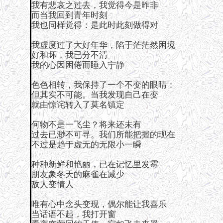
我有悲哀之过去，我觉得今是昨非
而当我回到青年时刻
我也同样觉得：是此时此刻做得对
我虚度过了大好年华，陷于茫茫然困境
好和坏，我已分不清
我的心因困倦而睡入宁静
色色相转，我保持了一个不变的眼睛：
但其实不可能。当我发现自己在变
就由惊诧转入了莫名镇定
何物不是一飞尘？将来还未有
过去已渺不可寻。我们所能把握的现在
不过是趋于虚无的无限小一瞬
种种新鲜和艳丽，已在记忆里发霉
朋友象冬天的麻雀在减少
敌人变情人
唯有心中念头变现，偶尔能让我喜乐
当话语不起，我打开窗