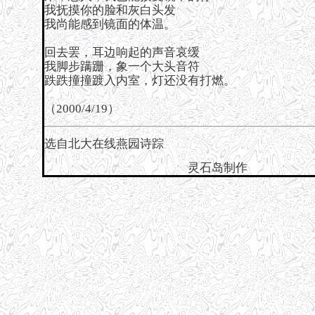
我抚摸你的脸和灰白头发
我尚能感到镜面的体温。
回去罢，耳边响起的声音哀缓
我脚步蹒跚，象一个大头音符
跌跌撞撞踱入内室，灯还没有打燃。
（2000/4/19）
选自
北大在线燕园诗踪
灵石岛制作