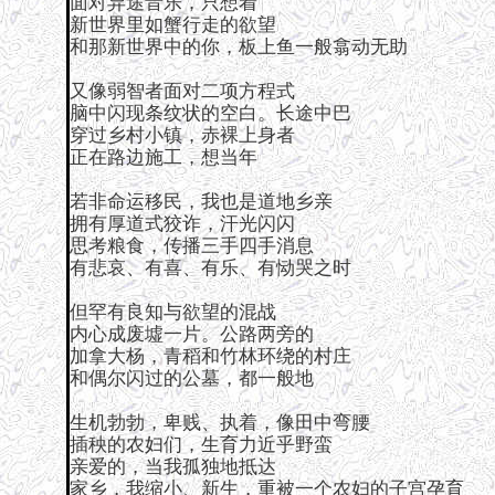
面对异途音乐，只想着
新世界里如蟹行走的欲望
和那新世界中的你，板上鱼一般翕动无助
又像弱智者面对二项方程式
脑中闪现条纹状的空白。长途中巴
穿过乡村小镇，赤裸上身者
正在路边施工，想当年
若非命运移民，我也是道地乡亲
拥有厚道式狡诈，汗光闪闪
思考粮食，传播三手四手消息
有悲哀、有喜、有乐、有恸哭之时
但罕有良知与欲望的混战
内心成废墟一片。公路两旁的
加拿大杨，青稻和竹林环绕的村庄
和偶尔闪过的公墓，都一般地
生机勃勃，卑贱、执着，像田中弯腰
插秧的农妇们，生育力近乎野蛮
亲爱的，当我孤独地抵达
家乡，我缩小、新生，重被一个农妇的子宫孕育