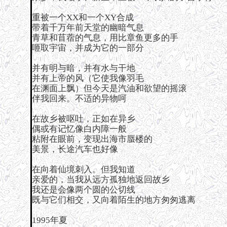
重被一个XX和一个XY合成
带着千万年前天堂的幽暗气息
青草和苜蓿的气息，用比章鱼更多的手
咂取宇宙，并成为它的一部分
并有明与暗，并有水与干地
并有上帝的风（它使我像羽毛
在渊面上飘）但今天是汽油和欲望的摇滚
伴我回来。不适的异物呵
在故乡被呕吐，正如在异乡
偶或有记忆像白内障一般
粘附在眼前，变现出海市蜃楼的
美景，长途汽车也好像
在向着仙境刺入。但我知道
亲爱的，当我从远方孤独地返回故乡
我还是会像两个圆的公切线
既与它们相交，又向着陌生的地方匆匆逃离
1995年夏