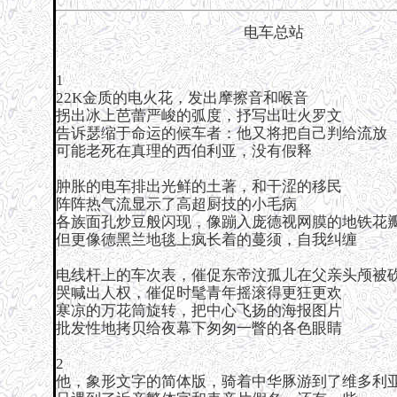
电车总站
1
22K金质的电火花，发出摩擦音和喉音
拐出冰上芭蕾严峻的弧度，抒写出吐火罗文
告诉瑟缩于命运的候车者：他又将把自己判给流放
可能老死在真理的西伯利亚，没有假释
肿胀的电车排出光鲜的土著，和干涩的移民
阵阵热气流显示了高超厨技的小毛病
各族面孔炒豆般闪现，像蹦入庞德视网膜的地铁花
但更像德黑兰地毯上疯长着的蔓须，自我纠缠
电线杆上的车次表，催促东帝汶孤儿在父亲头颅被
哭喊出人权，催促时髦青年摇滚得更狂更欢
寒凉的万花筒旋转，把中心飞扬的海报图片
批发性地拷贝给夜幕下匆匆一瞥的各色眼睛
2
他，象形文字的简体版，骑着中华豚游到了维多利