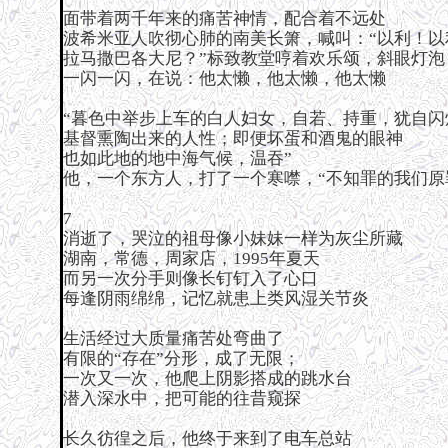
面带着两千年来的痛苦神情，配合着不远处
波希米亚人吹彻心肺的南美长箫，喊叫：“以利！以
拉马撒巴各大尼？”标致教堂哼着欢乐颂，斜眼灯泡
一闪一闪，在说：他太懒，他太懒，他太懒
“暮色中举步上车的白人妇女，自若、持重，犹自闪
基督熏陶出来的人性；即便坏蛋和酒鬼的眼神
也如此地的地中海气候，温吞”
他，一个东方人，打了一个寒噤，“不知罪的我们原
7
消逝了，哭泣的祖母像小妹妹一样为灰尘所藏
湖南，常德，周家店，1995年夏天
而另一次分手则像长钉钉入了心口
每逢阴雨绵绵，记忆就患上类风湿关节炎
生活经过大质量痛苦处弯曲了
有限的“存在”分形，成了无限；
一次又一次，他爬上阴影搭成的跳水台
潜入深水中，把可能的往昔窥探
长久彷徨之后，他终于来到了电车总站