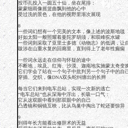
投币孔投入一圆五十仙，坐在尾排：
蒙蒙细雨像摇篮曲飘到他的心中
受过洗的景色，在他的视野里渐次展现
8
一些词幻想有一个完美的文本，像上述的波斯地毯
好如太阳一般照耀着曼陀罗胡须，和双峰驼水罐
一些词则采取了亚里士多德《动物志》的低调，让
跋涉在山重水复的回廊里，直到得上了老年性癫痫
一些词永远走在信仰与怀疑的途中
不断地，埃及、红海、沙漠、迦南地实施蒙太奇变
它们学会了站在一个句子中批判另一个句子中的自
穿插、交织，像DNA双头蛇纠缠出的长辫
每当它们来到电车总站，实现一次新的逃亡
“电车总站”也从深海中浮出，长吸一口气：
它从这双眼中看到那双眼中的自己
凸透镜和铜镜互映，比从鸟巢中掏出了蛇还要惊异
9
到得年长方能看出修辞术的无益