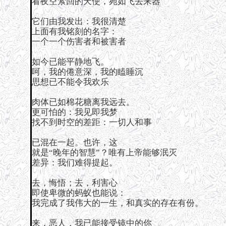
看夜空萦回的天使，宛如飞去来器
它们由我发出：我很清楚
上面有我铭刻的名字：
一个一个伤害者和被害者
如今已能平静地飞。
呵，我的倦意深，我的瞌睡沉
思想已不能令我欢乐
肉体已如棉花糖离我远去。
更可怕的：我见即我梦
找不到时空的差距：一切人和事
已混在一起。也许，这
就是“晚年的智慧”？唯有上帝能够泯灭
差异：我们难得提起。
去，悔悟；去，利害心
即使卑微的蚂蚁也能说：
我完成了我伟大的一生，和真实的存在有份。
来，恶人，我已能接受镜中的你