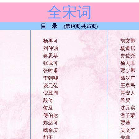
全宋词
目 录
(第19页 共25页)
杨再可
胡文卿
刘仲讷
杨道居
蒋思恭
史佐尧
张成可
徐去非
张时甫
贾少卿
李朝卿
陆汉广
谈元范
王阜民
倪翼周
霍安人
段倚
希叟
贺及
沈元实
傅伯达
游子蒙
郑达可
贾逋
臧余庆
吴文若
胡于
去非