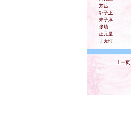
方岳
郭子正
朱子厚
张埴
汪元量
丁无悔
上一页