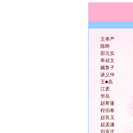
王孝严
陈晔
邵元实
卑叔文
臧鲁子
谈义仲
王■高
江袤
华岳
赵希蓬
程伯春
赵良玉
赵孟谦
刘克庄