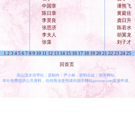
中国章
潘熊飞
陈日章
黄庭佐
李景良
龚日升
张思济
陈若水
李夫人
胡翼龙
张藻
刘子才
1
2
3
4
5
6
7
8
9
10
11
12
13
14
15
16
17
18
19
20
21
22
23
24
25
回首页
高山流水诗琴社，原制作：尹小林，资料出处：国学网站。
本社免费提供公共资料，任何商业使用请向国学网站guoxue.com直接申请。