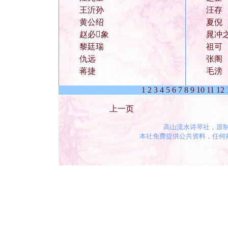
王沂孙
汪存
黄公绍
夏倪
赵必象
晁冲
黎廷瑞
祖可
仇远
张阁
蒋捷
毛滂
1
2
3
4
5
6
7
8
9
10
11
12
上一页
高山流水诗琴社，原
本社免费提供公共资料，任何商业