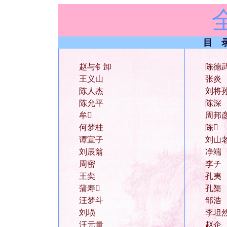
目 
赵与钅卸
陈德
王义山
张炎
陈人杰
刘将
陈允平
陈深
牟
周邦
何梦桂
陈
谭宣子
刘山
刘辰翁
净端
周密
李チ
王奕
孔夷
蒲寿
孔榘
汪梦斗
邹浩
刘埙
李坦
汪元量
赵企