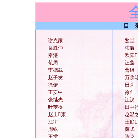
目 
谢克家
鉴堂
葛胜仲
梅窗
秦湛
欧阳
范周
汪藻
李德载
曹组
赵子发
万俟
徐俯
田为
王安中
徐伸
张继先
江汉
叶梦得
田中
赵士柬
赵温
江衍
王庭
周铢
薛式
王赏
陈克