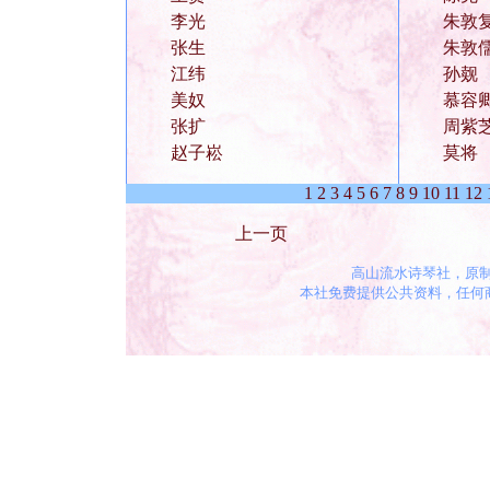
李光
朱敦
张生
朱敦
江纬
孙觌
美奴
慕容
张扩
周紫
赵子崧
莫将
1
2
3
4
5
6
7
8
9
10
11
12
上一页
高山流水诗琴社，原
本社免费提供公共资料，任何商业